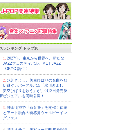
スランキング トップ10
1.
2027年、東京から世界へ。新たな
JAZZフェスティバル、MET JAZZ
TOKYO 誕生！
2.
氷川きよし、美空ひばりの名曲を歌
い継ぐカバーアルバム「氷川きよし
美空ひばりを歌う」が、9月2日発売決
新ビジュアルも同時公開！
3.
神田明神で「命音祭」を開催！伝統
とアート融合の新感覚ウェルビーイン
グフェス
4.
清水ミチコ、デビュー40周年を記念