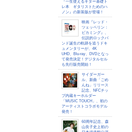
『一生使えるギター基礎ト
レ本 ギタリストためのハ
ノン』の新装版が登場！
映画『レッド・
ツェッペリン：
ビカミング』、
伝説的ロックバ
ンド誕生の軌跡を追うドキ
ュメンタリーが、4K
UHD、Blu-ray、DVDとなっ
て発売決定！デジタルセル
も先行販売開始！
サイダーガー
ル、新曲「ごめ
んね」リリース
記念、NFCチッ
プ内蔵キーホルダー
「MUSIC TOUCH」、初の
アーティストコラボモデル
発売！
60周年記念、森
山良子史上初の