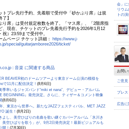
会」に
リウム
ットプレ先行予約、先着順で受付中「砂かぶり席」は規
トの演
終了】
ぶり席」は受付規定枚数を終了。「マス席」、「2階席指
ど、現在、チケットのプレ先着先行予約を2026年1月12
祝）23:59まで受付中。
ームページ チケット詳細：
https://www.j-
.jp/special/guitarjamboree2026/ticket/
n.co.jp : 音楽 に関連する商品
お問い
PER BEAVER初のドームツアーより東京ドーム公演の模様を
ご意見
inoで11月に配信決定！
(8月6日)
季率いるジャズバンド“miki et nana”、デビュー・アルバム
プレス
HE BEGINNING』発売決定。さらに、ティザー＆コメント映像
開
(8月6日)
広告に
27年、東京から世界へ。新たなJAZZフェスティバル、MET JAZZ
YO 誕生！
(8月2日)
きよし、美空ひばりの名曲を歌い継ぐカバーアルバム「氷川き
 美空ひばりを歌う」が、9月2日発売決定！最新ビジュアルも
公開！
(7月30日)