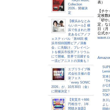
「Tokyo Music
表）
Collection
2026」開催決
【チケ
定
定枚数
「砂か
【横浜みなとみ
定」な
らいホール】横
日（月・
浜で生まれた歴
公式ホ
史あるピアノフ
wave.co
ェスティバル「第44回 横
浜市招待国際ピアノ演奏
会」に先駆け、プレイベン
トを横浜市役所アトリウム
にて開催。世界で活躍する
Amazo
一流ピアニストの演奏も！
SU
エブリライブ株
Lem
式会社主催の音
宮本美
楽フェス
『T
「every SONIC
が公
2026」が、10月30日（金）
20
に開催決定！
TOK
【実質月々666
氷川
円相当で、1年
よし
間聴き放題】
同時