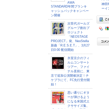
AWA
神田
STANDARD年間プランキ
ーイ
ャッシュバックキャンペー
ン開催
次世代ガールズ
グループ創出プ
ロジェクト
「NEOSTAGE
PROJECT」発、NeoStella
新曲「R.E.S.E.T」、3月27
日0:00 配信開始
氷室京介のフィ
ルムコンサート
ツアー、ファイ
ナル直前に、東
京で追加公演開催決定！チ
ケプラにて、FC先行受付開
始！
思い通りにギタ
ーが弾けるよう
になる米国式エ
クササイズ集、