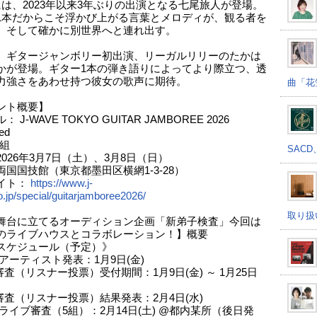
には、2023年以来3年ぶりの出演となる七尾旅人が登場。
1本だからこそ浮かび上がる言葉とメロディが、観る者を
、そして確かに別世界へと連れ出す。
、ギタージャンボリー初出演、リーガルリリーのたかは
かが登場。ギター1本の弾き語りによってより際立つ、透
力強さをあわせ持つ彼女の歌声に期待。
曲「花
ント概要】
 J-WAVE TOKYO GUITAR JAMBOREE 2026
ed
村組
SACD
026年3月7日（土）、3月8日（日）
両国国技館（東京都墨田区横網1-3-28）
イト：
https://www.j-
.jp/special/guitarjamboree2026/
取り扱
舞台に立てるオーディション企画「新弟子検査」今回は
のライブハウスとコラボレーション！】概要
スケジュール（予定）》
アーティスト発表：1月9日(金)
審査（リスナー投票）受付期間：1月9日(金) ～ 1月25日
次審査（リスナー投票）結果発表：2月4日(水)
ライブ審査（5組）：2月14日(土) @都内某所（後日発