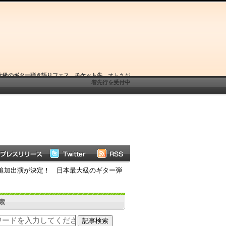
本最大級のギター弾き語りフェス、チケット先
オトさが
着先行を受付中
ー）の追加出演が決定！ 日本最大級のギター弾
索