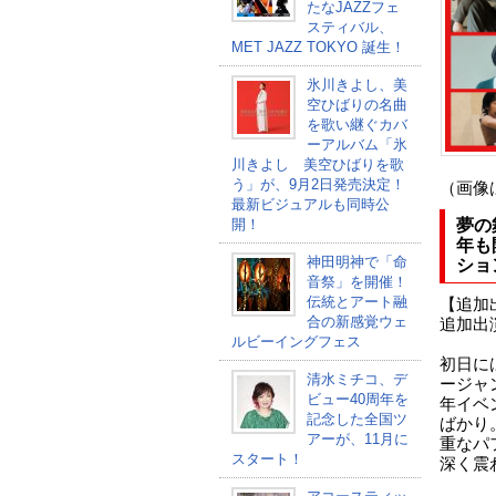
たなJAZZフェ
スティバル、
MET JAZZ TOKYO 誕生！
氷川きよし、美
空ひばりの名曲
を歌い継ぐカバ
ーアルバム「氷
川きよし 美空ひばりを歌
う」が、9月2日発売決定！
（画像
最新ビジュアルも同時公
開！
夢の
年も
神田明神で「命
ショ
音祭」を開催！
伝統とアート融
【追加
合の新感覚ウェ
追加出
ルビーイングフェス
初日には
清水ミチコ、デ
ージャ
ビュー40周年を
年イベ
記念した全国ツ
ばかり
アーが、11月に
重なパ
スタート！
深く震