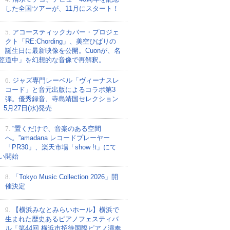
した全国ツアーが、11月にスタート！
5.
アコースティックカバー・プロジェ
クト「RE:Chording」、美空ひばりの
誕生日に最新映像を公開。Cuonが、名
笠道中」を幻想的な音像で再解釈。
6.
ジャズ専門レーベル「ヴィーナスレ
コード」と音元出版によるコラボ第3
弾。優秀録音、寺島靖国セレクション
、5月27日(水)発売
7.
“置くだけで、音楽のある空間
へ。”amadana レコードプレーヤー
「PR30」、楽天市場「show !t」にて
い開始
8.
「Tokyo Music Collection 2026」開
催決定
9.
【横浜みなとみらいホール】横浜で
生まれた歴史あるピアノフェスティバ
ル「第44回 横浜市招待国際ピアノ演奏