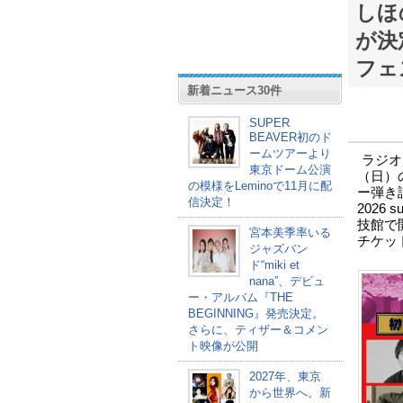
しほ
が決
フェ
新着ニュース30件
SUPER
BEAVER初のド
ームツアーより
ラジオ局
東京ドーム公演
（日）
の模様をLeminoで11月に配
ー弾き語
信決定！
2026
技館で
宮本美季率いる
チケッ
ジャズバン
ド“miki et
nana”、デビュ
ー・アルバム『THE
BEGINNING』発売決定。
さらに、ティザー＆コメン
ト映像が公開
2027年、東京
から世界へ。新