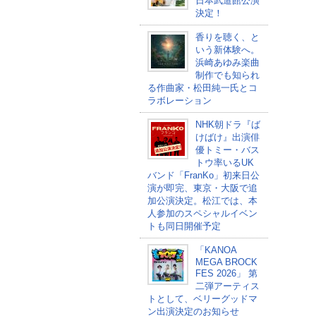
日本武道館公演
決定！
香りを聴く、と
いう新体験へ。
浜崎あゆみ楽曲
制作でも知られ
る作曲家・松田純一氏とコ
ラボレーション
NHK朝ドラ『ば
けばけ』出演俳
優トミー・バス
トウ率いるUK
バンド「FranKo」初来日公
演が即完、東京・大阪で追
加公演決定。松江では、本
人参加のスペシャルイベン
トも同日開催予定
「KANOA
MEGA BROCK
FES 2026」 第
二弾アーティス
トとして、ベリーグッドマ
ン出演決定のお知らせ