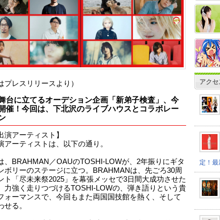
アクセ
はプレスリリースより）
舞台に立てるオーデション企画「新弟子検査」、今
開催！今回は、下北沢のライブハウスとコラボレー
ン
出演アーティスト】
演アーティストは、以下の通り。
、BRAHMAN／OAUのTOSHI-LOWが、2年振りにギタ
定！最
ンボリーのステージに立つ。BRAHMANは、先ごろ30周
ント「尽未来祭2025」を幕張メッセで3日間大成功させた
。力強く走りつづけるTOSHI-LOWの、弾き語りという貴
フォーマンスで、今回もまた両国国技館を熱く、そして
わせる。