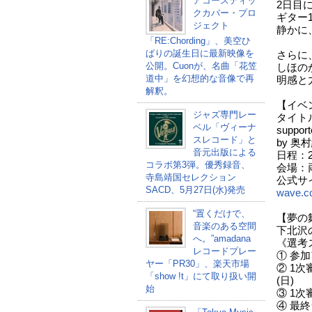
アコースティッ
2日目
クカバー・プロ
ギター
ジェクト
静かに
「RE:Chording」、美空ひ
ばりの誕生日に最新映像を
さらに
公開。Cuonが、名曲「花笠
しほの
道中」を幻想的な音像で再
明感と
解釈。
【イベ
ジャズ専門レー
タイトル：
ベル「ヴィーナ
support
スレコード」と
by 奥
音元出版による
日程：2
コラボ第3弾。優秀録音、
会場：
寺島靖国セレクション
公式サ
SACD、5月27日(水)発売
wave.co
“置くだけで、
【夢の
音楽のある空間
下北沢
へ。”amadana
《選考
レコードプレー
① 参加
ヤー「PR30」、楽天市場
② 1次
「show !t」にて取り扱い開
(日)
始
③ 1
④ 最終