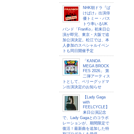
NHK朝ドラ『ば
けばけ』出演俳
優トミー・バス
トウ率いるUK
バンド「FranKo」初来日公
演が即完、東京・大阪で追
加公演決定。松江では、本
人参加のスペシャルイベン
トも同日開催予定
「KANOA
MEGA BROCK
FES 2026」 第
二弾アーティス
トとして、ベリーグッドマ
ン出演決定のお知らせ
【Lady Gaga
with
FEELCYCLE】
来日公演記念
で、Lady Gagaとのコラボ
レーションが、期間限定で
復活！最新曲を追加した特
別プログラムを提供