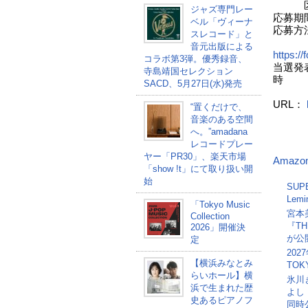
区神宮
ジャズ専門レー
応募期間
ベル「ヴィーナ
応募方
スレコード」と
※応
音元出版による
https:
コラボ第3弾。優秀録音、
当選発
寺島靖国セレクション
時
SACD、5月27日(水)発売
連
URL：
“置くだけで、
音楽のある空間
へ。”amadana
レコードプレー
ヤー「PR30」、楽天市場
Amazo
「show !t」にて取り扱い開
始
SU
Lem
「Tokyo Music
宮本美
Collection
『T
2026」開催決
が公
定
20
【横浜みなとみ
TOK
らいホール】横
氷川
浜で生まれた歴
よし
史あるピアノフ
同時