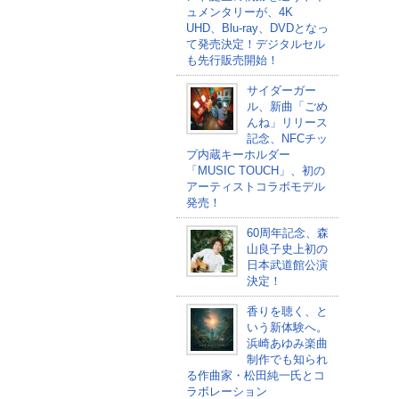
ュメンタリーが、4K
UHD、Blu-ray、DVDとなっ
て発売決定！デジタルセル
も先行販売開始！
サイダーガー
ル、新曲「ごめ
んね」リリース
記念、NFCチッ
プ内蔵キーホルダー
「MUSIC TOUCH」、初の
アーティストコラボモデル
発売！
60周年記念、森
山良子史上初の
日本武道館公演
決定！
香りを聴く、と
いう新体験へ。
浜崎あゆみ楽曲
制作でも知られ
る作曲家・松田純一氏とコ
ラボレーション