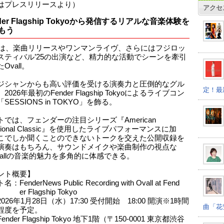
はプレスリリースより）
アクセ
der Flagship Tokyoから発信するリアルな音楽体験を
もう
5年は、楽曲リリースやワンマンライヴ、さらにはフジロッ
スティバル’25の出演など、精力的な活動でシーンを牽引
Ovall。
ジシャンからも高い評価を受ける演奏力と圧倒的なグル
定！最
026年最初のFender Flagship Tokyoによるライブコン
SESSIONS in TOKYO」を飾る。
トでは、フェンダーの注目シリーズ『American
essional Classic』を使用したライブパフォーマンスに加
こでしか聞くことのできないトークを交えた公開収録を
演奏はもちろん、サウンドメイクや楽曲制作の視点な
vallの音楽的魅力を多角的に体感できる。
ント概要】
FenderNews Public Recording with Ovall at Fend
lagship Tokyo
026年1月28日（水）17:30 受付開始 18:00 開演※1時間
曲「花
を予定。
nder Flagship Tokyo 地下1階（〒150-0001 東京都渋谷