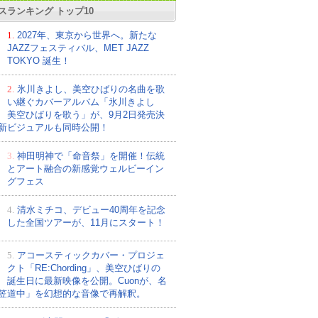
スランキング トップ10
1.
2027年、東京から世界へ。新たな
JAZZフェスティバル、MET JAZZ
TOKYO 誕生！
2.
氷川きよし、美空ひばりの名曲を歌
い継ぐカバーアルバム「氷川きよし
美空ひばりを歌う」が、9月2日発売決
新ビジュアルも同時公開！
3.
神田明神で「命音祭」を開催！伝統
とアート融合の新感覚ウェルビーイン
グフェス
4.
清水ミチコ、デビュー40周年を記念
した全国ツアーが、11月にスタート！
5.
アコースティックカバー・プロジェ
クト「RE:Chording」、美空ひばりの
誕生日に最新映像を公開。Cuonが、名
笠道中」を幻想的な音像で再解釈。