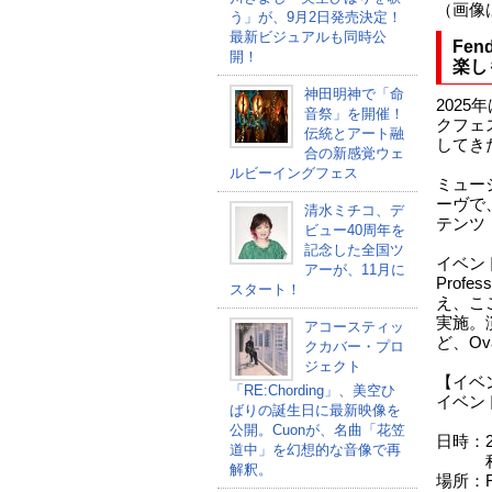
（画像
う」が、9月2日発売決定！
最新ビジュアルも同時公
Fen
開！
楽し
神田明神で「命
202
音祭」を開催！
クフェ
伝統とアート融
してきた
合の新感覚ウェ
ルビーイングフェス
ミュー
ーヴで、2
清水ミチコ、デ
テンツ「
ビュー40周年を
記念した全国ツ
イベン
アーが、11月に
Prof
スタート！
え、こ
実施。
アコースティッ
ど、O
クカバー・プロ
ジェクト
【イベ
「RE:Chording」、美空ひ
イベント名：
ばりの誕生日に最新映像を
er F
公開。Cuonが、名曲「花笠
日時：2
道中」を幻想的な音像で再
程度
解釈。
場所：Fe