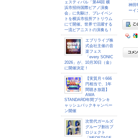
ェスティバル「第44回 横
神田
浜市招待国際ピアノ演奏
ーイ
会」に先駆け、プレイベン
トを横浜市役所アトリウム
にて開催。世界で活躍する
一流ピアニストの演奏も！
エブリライブ株
式会社主催の音
楽フェス
「every SONIC
2026」が、10月30日（金）
に開催決定！
【実質月々666
円相当で、1年
間聴き放題】
AWA
STANDARD年間プランキ
ャッシュバックキャンペー
ン開催
次世代ガールズ
グループ創出プ
ロジェクト
「NEOSTAGE