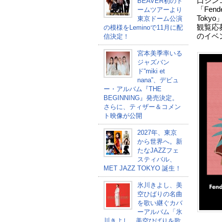
口シン
BEAVER初のド
「Fender
ームツアーより
Toky
東京ドーム公演
観覧応募
の模様をLeminoで11月に配
のイベ
信決定！
宮本美季率いる
ジャズバン
ド“miki et
nana”、デビュ
ー・アルバム『THE
BEGINNING』発売決定。
さらに、ティザー＆コメン
ト映像が公開
2027年、東京
から世界へ。新
たなJAZZフェ
スティバル、
MET JAZZ TOKYO 誕生！
氷川きよし、美
空ひばりの名曲
を歌い継ぐカバ
ーアルバム「氷
川きよし 美空ひばりを歌