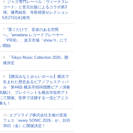
6.
ジャズ専門レーベル「ヴィーナスレ
コード」と音元出版によるコラボ第3
弾。優秀録音、寺島靖国セレクション
、5月27日(水)発売
7.
“置くだけで、音楽のある空間
へ。”amadana レコードプレーヤー
「PR30」、楽天市場「show !t」にて
い開始
8.
「Tokyo Music Collection 2026」開
催決定
9.
【横浜みなとみらいホール】横浜で
生まれた歴史あるピアノフェスティバ
ル「第44回 横浜市招待国際ピアノ演奏
先駆け、プレイベントを横浜市役所アト
にて開催。世界で活躍する一流ピアニス
奏も！
10.
エブリライブ株式会社主催の音楽
フェス「every SONIC 2026」が、10月
30日（金）に開催決定！