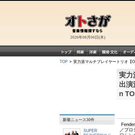
2026年08月06日(木)
TOP
>
実力派マルチプレイヤートリオ【Oval
実力
出演
n T
新着ニュース30件
Fend
／プロデ
SUPER