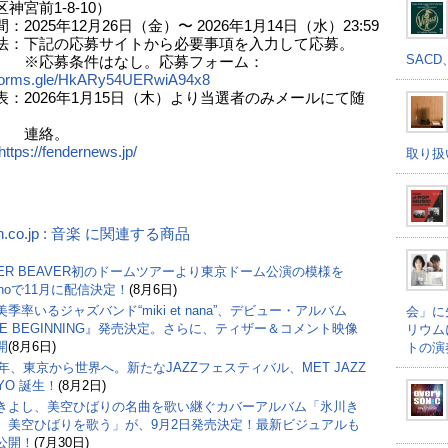
前1-8-10）
：2025年12月26日（金）〜 2026年1月14日（水）23:59
法：下記の応募サイトから必要事項を入力して応募。
SACD
募条件はなし。応募フォーム：
//forms.gle/HkARy54UERwiA94x8
表：2026年1月15日（木）より当選者のみメールにて随
絡。
https://fendernews.jp/
取り扱
n.co.jp : 音楽 に関連する商品
PER BEAVER初のドームツアーより東京ドーム公演の模様を
inoで11月に配信決定！
(8月6日)
季率いるジャズバンド“miki et nana”、デビュー・アルバム
会」に
HE BEGINNING』発売決定。さらに、ティザー＆コメント映像
リウム
開
(8月6日)
トの演
27年、東京から世界へ。新たなJAZZフェスティバル、MET JAZZ
YO 誕生！
(8月2日)
きよし、美空ひばりの名曲を歌い継ぐカバーアルバム「氷川き
 美空ひばりを歌う」が、9月2日発売決定！最新ビジュアルも
公開！
(7月30日)