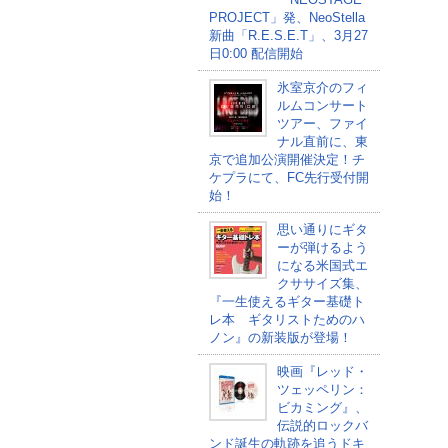
PROJECT」発、NeoStella
新曲「R.E.S.E.T」、3月27
日0:00 配信開始
氷室京介のフィ
ルムコンサート
ツアー、ファイ
ナル直前に、東
京で追加公演開催決定！チ
ケプラにて、FC先行受付開
始！
思い通りにギタ
ーが弾けるよう
になる米国式エ
クササイズ集、
『一生使えるギター基礎ト
レ本 ギタリストためのハ
ノン』の新装版が登場！
映画『レッド・
ツェッペリン：
ビカミング』、
伝説的ロックバ
ンド誕生の軌跡を追うドキ