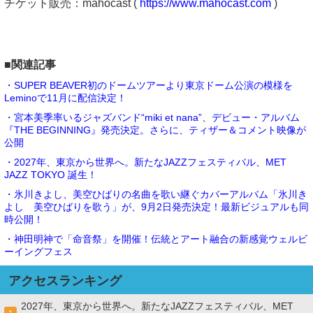
チケット販売：mahocast (
https://www.mahocast.com
)
■関連記事
・SUPER BEAVER初のドームツアーより東京ドーム公演の模様を
Leminoで11月に配信決定！
・宮本美季率いるジャズバンド“miki et nana”、デビュー・アルバム
『THE BEGINNING』発売決定。さらに、ティザー＆コメント映像が
公開
・2027年、東京から世界へ。新たなJAZZフェスティバル、MET
JAZZ TOKYO 誕生！
・氷川きよし、美空ひばりの名曲を歌い継ぐカバーアルバム「氷川き
よし 美空ひばりを歌う」が、9月2日発売決定！最新ビジュアルも同
時公開！
・神田明神で「命音祭」を開催！伝統とアート融合の新感覚ウェルビ
ーイングフェス
アクセスランキング
2027年、東京から世界へ。新たなJAZZフェスティバル、MET