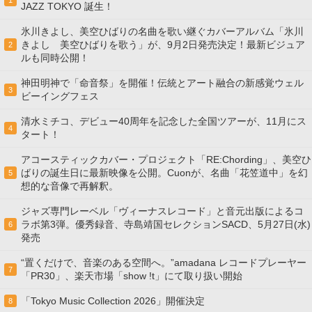
1
JAZZ TOKYO 誕生！
氷川きよし、美空ひばりの名曲を歌い継ぐカバーアルバム「氷川
きよし 美空ひばりを歌う」が、9月2日発売決定！最新ビジュア
2
ルも同時公開！
神田明神で「命音祭」を開催！伝統とアート融合の新感覚ウェル
3
ビーイングフェス
清水ミチコ、デビュー40周年を記念した全国ツアーが、11月にス
4
タート！
アコースティックカバー・プロジェクト「RE:Chording」、美空ひ
ばりの誕生日に最新映像を公開。Cuonが、名曲「花笠道中」を幻
5
想的な音像で再解釈。
ジャズ専門レーベル「ヴィーナスレコード」と音元出版によるコ
ラボ第3弾。優秀録音、寺島靖国セレクションSACD、5月27日(水)
6
発売
“置くだけで、音楽のある空間へ。”amadana レコードプレーヤー
7
「PR30」、楽天市場「show !t」にて取り扱い開始
「Tokyo Music Collection 2026」開催決定
8