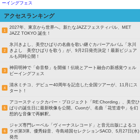
ーイングフェス
アクセスランキング
2027年、東京から世界へ。新たなJAZZフェスティバル、MET
1
JAZZ TOKYO 誕生！
氷川きよし、美空ひばりの名曲を歌い継ぐカバーアルバム「氷川
きよし 美空ひばりを歌う」が、9月2日発売決定！最新ビジュア
2
ルも同時公開！
神田明神で「命音祭」を開催！伝統とアート融合の新感覚ウェル
3
ビーイングフェス
清水ミチコ、デビュー40周年を記念した全国ツアーが、11月にス
4
タート！
アコースティックカバー・プロジェクト「RE:Chording」、美空ひ
ばりの誕生日に最新映像を公開。Cuonが、名曲「花笠道中」を幻
5
想的な音像で再解釈。
ジャズ専門レーベル「ヴィーナスレコード」と音元出版によるコ
ラボ第3弾。優秀録音、寺島靖国セレクションSACD、5月27日(水)
6
発売