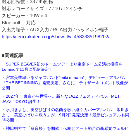
対応回転数：33 / 45回転
対応レコードサイズ：7 / 10 / 12インチ
スピーカー：10W × 4
Bluetooth：対応
入出力端子：AUX入力 / RCA出力 / ヘッドホン端子
https://item.rakuten.co.jp/show-it/v_4582335198202/
■関連記事
・SUPER BEAVER初のドームツアーより東京ドーム公演の模様を
Leminoで11月に配信決定！
・宮本美季率いるジャズバンド“miki et nana”、デビュー・アルバム
『THE BEGINNING』発売決定。さらに、ティザー＆コメント映像が
公開
・2027年、東京から世界へ。新たなJAZZフェスティバル、MET
JAZZ TOKYO 誕生！
・氷川きよし、美空ひばりの名曲を歌い継ぐカバーアルバム「氷川き
よし 美空ひばりを歌う」が、9月2日発売決定！最新ビジュアルも同
時公開！
・神田明神で「命音祭」を開催！伝統とアート融合の新感覚ウェルビ