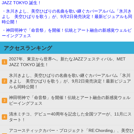
JAZZ TOKYO 誕生！
・氷川きよし、美空ひばりの名曲を歌い継ぐカバーアルバム「氷川き
よし 美空ひばりを歌う」が、9月2日発売決定！最新ビジュアルも同
時公開！
・神田明神で「命音祭」を開催！伝統とアート融合の新感覚ウェルビ
ーイングフェス
アクセスランキング
2027年、東京から世界へ。新たなJAZZフェスティバル、MET
1
JAZZ TOKYO 誕生！
氷川きよし、美空ひばりの名曲を歌い継ぐカバーアルバム「氷川
きよし 美空ひばりを歌う」が、9月2日発売決定！最新ビジュア
2
ルも同時公開！
神田明神で「命音祭」を開催！伝統とアート融合の新感覚ウェル
3
ビーイングフェス
清水ミチコ、デビュー40周年を記念した全国ツアーが、11月にス
4
タート！
アコースティックカバー・プロジェクト「RE:Chording」、美空ひ