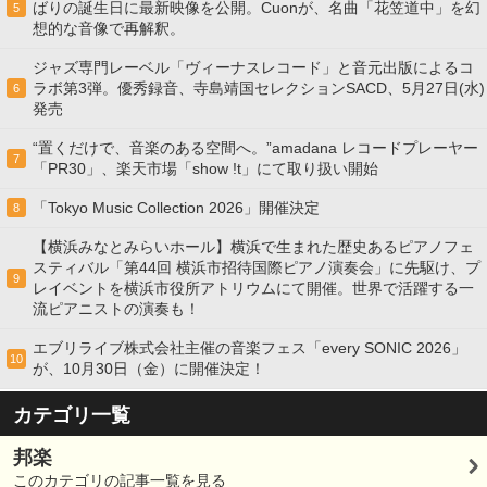
ばりの誕生日に最新映像を公開。Cuonが、名曲「花笠道中」を幻
5
想的な音像で再解釈。
ジャズ専門レーベル「ヴィーナスレコード」と音元出版によるコ
ラボ第3弾。優秀録音、寺島靖国セレクションSACD、5月27日(水)
6
発売
“置くだけで、音楽のある空間へ。”amadana レコードプレーヤー
7
「PR30」、楽天市場「show !t」にて取り扱い開始
「Tokyo Music Collection 2026」開催決定
8
【横浜みなとみらいホール】横浜で生まれた歴史あるピアノフェ
スティバル「第44回 横浜市招待国際ピアノ演奏会」に先駆け、プ
9
レイベントを横浜市役所アトリウムにて開催。世界で活躍する一
流ピアニストの演奏も！
エブリライブ株式会社主催の音楽フェス「every SONIC 2026」
10
が、10月30日（金）に開催決定！
カテゴリ一覧
邦楽
このカテゴリの記事一覧を見る