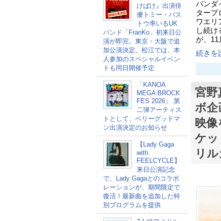
バンダ
けばけ』出演俳
タープ
優トミー・バス
ワエリ
トウ率いるUK
し続ける
バンド「FranKo」初来日公
が、11
演が即完、東京・大阪で追
加公演決定。松江では、本
続きを読
人参加のスペシャルイベン
トも同日開催予定
「KANOA
宮野
MEGA BROCK
FES 2026」 第
ボ企
二弾アーティス
トとして、ベリーグッドマ
映像
ン出演決定のお知らせ
ケッ
【Lady Gaga
リル
with
FEELCYCLE】
来日公演記念
で、Lady Gagaとのコラボ
レーションが、期間限定で
復活！最新曲を追加した特
別プログラムを提供