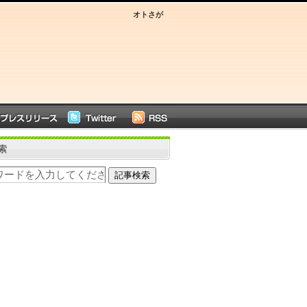
オトさが
索