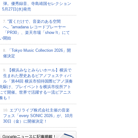
弾。優秀録音、寺島靖国セレクション
、5月27日(水)発売
7.
“置くだけで、音楽のある空間
へ。”amadana レコードプレーヤー
「PR30」、楽天市場「show !t」にて
い開始
8.
「Tokyo Music Collection 2026」開
催決定
9.
【横浜みなとみらいホール】横浜で
生まれた歴史あるピアノフェスティバ
ル「第44回 横浜市招待国際ピアノ演奏
先駆け、プレイベントを横浜市役所アト
にて開催。世界で活躍する一流ピアニス
奏も！
10.
エブリライブ株式会社主催の音楽
フェス「every SONIC 2026」が、10月
30日（金）に開催決定！