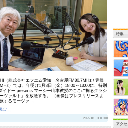
特集
ICHI（株式会社エフエム愛知 名古屋FM80.7MHz / 豊橋
.3MHz）では、年明け1月3日（金）18:00～19:00に、特別
イドー presents マーシー山本教授のここに拘るクラシ
モーツァルト」を放送する。 （画像はプレスリリースよ
「旅するモーツァ…
む...
2025-01-01 09:00
アクセ