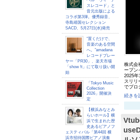
スレコード」と
音元出版による
コラボ第3弾。優秀録音、
寺島靖国セレクション
SACD、5月27日(水)発売
“置くだけで、
音楽のある空間
へ。”amadana
レコードプレー
ヤー「PR30」、楽天市場
株式会
「show !t」にて取り扱い開
ープンイ
始
202
スリリー
「Tokyo Music
でプロ
Collection
2026」開催決
続きを読
定
【横浜みなとみ
らいホール】横
Vt
浜で生まれた歴
史あるピアノフ
us
ェスティバル「第44回 横
浜市招待国際ピアノ演奏
ルソ