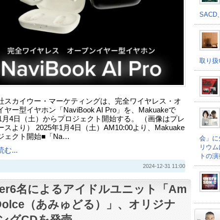
SACD
取り扱
社スカイウー・マーケティングは、完全ワイヤレス・オ
ヤー型イヤホン「NaviBook AI Pro」を、Makuakeで
5年1月4日（土）からプロジェクト開始する。 （画像はプレ
スより） 2025年1月4日（土）AM10:00より、Makuake
ジェクト開始■「Na…
会」に
リウム
む...
トの演
2024-12-31 11:00
uber6名によるアイドルユニット「Am
eDolce（あみゅどる）」、オリジナ
ングCDを発売