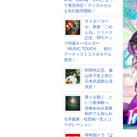
て発売決定！デジタルセル
も先行販売開始！
サイダーガー
ル、新曲「ごめ
んね」リリース
記念、NFCチッ
プ内蔵キーホルダー
「MUSIC TOUCH」、初の
アーティストコラボモデル
発売！
60周年記念、森
山良子史上初の
日本武道館公演
決定！
香りを聴く、と
いう新体験へ。
浜崎あゆみ楽曲
制作でも知られ
る作曲家・松田純一氏とコ
ラボレーション
NHK朝ドラ『ば