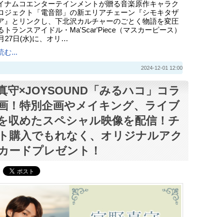
イナムコエンターテインメントが贈る音楽原作キャラク
ロジェクト「電音部」の新エリアチェーン『シモキタザ
ア』とリンクし、下北沢カルチャーのごとく物語を変圧
トランスアイドル・Ma'Scar'Piece（マスカーピース）
月27日(水)に、オリ…
む...
2024-12-01 12:00
真守×JOYSOUND「みるハコ」コラ
画！特別企画やメイキング、ライブ
を収めたスペシャル映像を配信！チ
ト購入でもれなく、オリジナルアク
カードプレゼント！