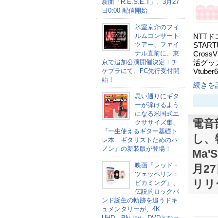
新曲「R.E.S.E.T」、3月27
日0:00 配信開始
氷室京介のフィ
ルムコンサート
NTT
ツアー、ファイ
STA
ナル直前に、東
Cros
京で追加公演開催決定！チ
活グッ
ケプラにて、FC先行受付開
Vtub
始！
続きを読
思い通りにギタ
ーが弾けるよう
になる米国式エ
電音
クササイズ集、
『一生使えるギター基礎ト
し、
レ本 ギタリストためのハ
ノン』の新装版が登場！
Ma'
映画『レッド・
月27
ツェッペリン：
リリ
ビカミング』、
伝説的ロックバ
ンド誕生の軌跡を追うドキ
ュメンタリーが、4K
UHD、Blu-ray、DVDとなっ