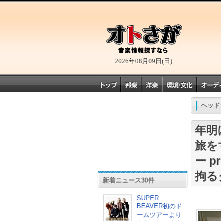
2026年08月09日(日)
ヘッド
年明
旅を
ー 
拘る
新着ニュース30件
SUPER
BEAVER初のド
ームツアーより