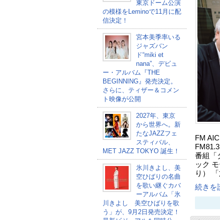
東京ドーム公演
の模様をLeminoで11月に配
信決定！
宮本美季率いる
ジャズバン
ド“miki et
nana”、デビュ
ー・アルバム『THE
BEGINNING』発売決定。
さらに、ティザー＆コメン
ト映像が公開
2027年、東京
から世界へ。新
たなJAZZフェ
FM A
スティバル、
FM81
MET JAZZ TOKYO 誕生！
番組「ダ
ック 
氷川きよし、美
り） 
空ひばりの名曲
を歌い継ぐカバ
続きを読
ーアルバム「氷
川きよし 美空ひばりを歌
う」が、9月2日発売決定！