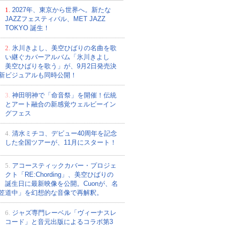
1.
2027年、東京から世界へ。新たな
JAZZフェスティバル、MET JAZZ
TOKYO 誕生！
2.
氷川きよし、美空ひばりの名曲を歌
い継ぐカバーアルバム「氷川きよし
美空ひばりを歌う」が、9月2日発売決
新ビジュアルも同時公開！
3.
神田明神で「命音祭」を開催！伝統
とアート融合の新感覚ウェルビーイン
グフェス
4.
清水ミチコ、デビュー40周年を記念
した全国ツアーが、11月にスタート！
5.
アコースティックカバー・プロジェ
クト「RE:Chording」、美空ひばりの
誕生日に最新映像を公開。Cuonが、名
笠道中」を幻想的な音像で再解釈。
6.
ジャズ専門レーベル「ヴィーナスレ
コード」と音元出版によるコラボ第3