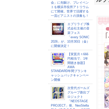
会」に先駆け、プレイベン
トを横浜市役所アトリウム
にて開催。世界で活躍する
一流ピアニストの演奏も！
エブリライブ株
式会社主催の音
楽フェス
「every SONIC
2026」が、10月30日（金）
に開催決定！
【実質月々666
円相当で、1年
間聴き放題】
AWA
STANDARD年間プランキ
ャッシュバックキャンペー
ン開催
次世代ガールズ
グループ創出プ
ロジェクト
「NEOSTAGE
PROJECT」発、NeoStella