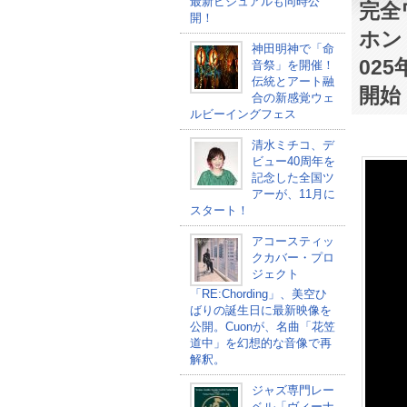
最新ビジュアルも同時公
完全
開！
ホン「
神田明神で「命
02
音祭」を開催！
伝統とアート融
開始
合の新感覚ウェ
ルビーイングフェス
清水ミチコ、デ
ビュー40周年を
記念した全国ツ
アーが、11月に
スタート！
アコースティッ
クカバー・プロ
ジェクト
「RE:Chording」、美空ひ
ばりの誕生日に最新映像を
公開。Cuonが、名曲「花笠
道中」を幻想的な音像で再
解釈。
ジャズ専門レー
ベル「ヴィーナ