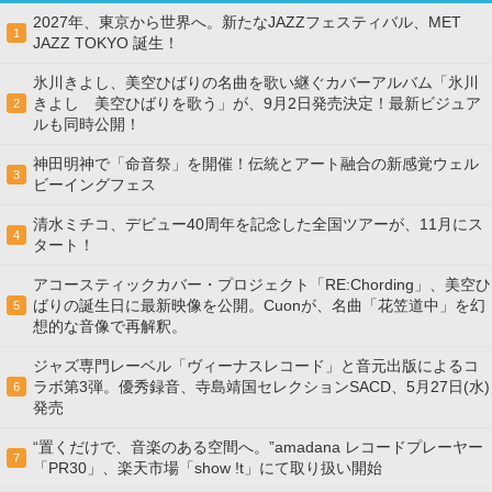
2027年、東京から世界へ。新たなJAZZフェスティバル、MET
1
JAZZ TOKYO 誕生！
氷川きよし、美空ひばりの名曲を歌い継ぐカバーアルバム「氷川
きよし 美空ひばりを歌う」が、9月2日発売決定！最新ビジュア
2
ルも同時公開！
神田明神で「命音祭」を開催！伝統とアート融合の新感覚ウェル
3
ビーイングフェス
清水ミチコ、デビュー40周年を記念した全国ツアーが、11月にス
4
タート！
アコースティックカバー・プロジェクト「RE:Chording」、美空ひ
ばりの誕生日に最新映像を公開。Cuonが、名曲「花笠道中」を幻
5
想的な音像で再解釈。
ジャズ専門レーベル「ヴィーナスレコード」と音元出版によるコ
ラボ第3弾。優秀録音、寺島靖国セレクションSACD、5月27日(水)
6
発売
“置くだけで、音楽のある空間へ。”amadana レコードプレーヤー
7
「PR30」、楽天市場「show !t」にて取り扱い開始