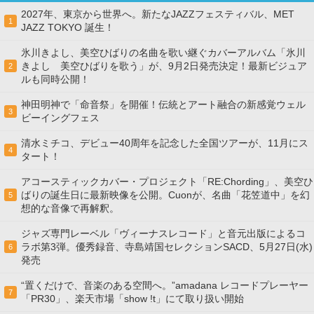
2027年、東京から世界へ。新たなJAZZフェスティバル、MET
1
JAZZ TOKYO 誕生！
氷川きよし、美空ひばりの名曲を歌い継ぐカバーアルバム「氷川
きよし 美空ひばりを歌う」が、9月2日発売決定！最新ビジュア
2
ルも同時公開！
神田明神で「命音祭」を開催！伝統とアート融合の新感覚ウェル
3
ビーイングフェス
清水ミチコ、デビュー40周年を記念した全国ツアーが、11月にス
4
タート！
アコースティックカバー・プロジェクト「RE:Chording」、美空ひ
ばりの誕生日に最新映像を公開。Cuonが、名曲「花笠道中」を幻
5
想的な音像で再解釈。
ジャズ専門レーベル「ヴィーナスレコード」と音元出版によるコ
ラボ第3弾。優秀録音、寺島靖国セレクションSACD、5月27日(水)
6
発売
“置くだけで、音楽のある空間へ。”amadana レコードプレーヤー
7
「PR30」、楽天市場「show !t」にて取り扱い開始