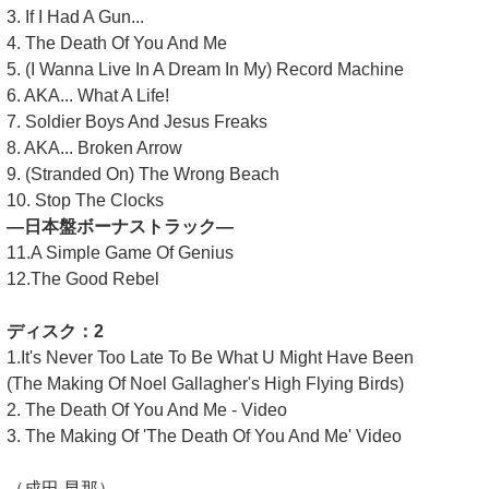
3. If I Had A Gun...
4. The Death Of You And Me
5. (I Wanna Live In A Dream In My) Record Machine
6. AKA... What A Life!
7. Soldier Boys And Jesus Freaks
8. AKA... Broken Arrow
9. (Stranded On) The Wrong Beach
10. Stop The Clocks
―日本盤ボーナストラック―
11.A Simple Game Of Genius
12.The Good Rebel
ディスク：2
1.It's Never Too Late To Be What U Might Have Been
(The Making Of Noel Gallagher's High Flying Birds)
2. The Death Of You And Me - Video
3. The Making Of 'The Death Of You And Me' Video
（成田 早那）