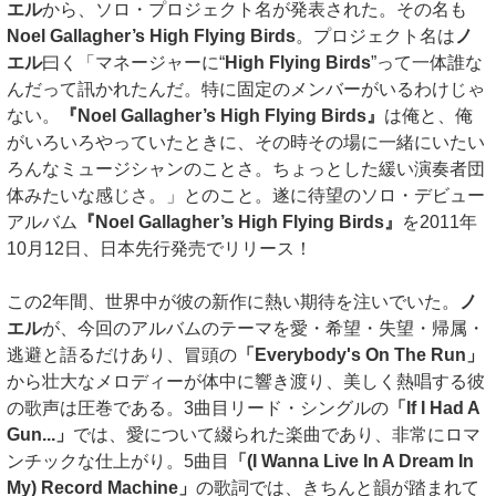
エル
から、ソロ・プロジェクト名が発表された。その名も
Noel Gallagher’s High Flying Birds
。プロジェクト名は
ノ
エル
曰く「マネージャーに“
High Flying Birds
”って一体誰な
んだって訊かれたんだ。特に固定のメンバーがいるわけじゃ
ない。
『Noel Gallagher’s High Flying Birds』
は俺と、俺
がいろいろやっていたときに、その時その場に一緒にいたい
ろんなミュージシャンのことさ。ちょっとした緩い演奏者団
体みたいな感じさ。」とのこと。遂に待望のソロ・デビュー
アルバム
『Noel Gallagher’s High Flying Birds』
を2011年
10月12日、日本先行発売でリリース！
この2年間、世界中が彼の新作に熱い期待を注いでいた。
ノ
エル
が、今回のアルバムのテーマを愛・希望・失望・帰属・
逃避と語るだけあり、冒頭の
「Everybody's On The Run」
から壮大なメロディーが体中に響き渡り、美しく熱唱する彼
の歌声は圧巻である。3曲目リード・シングルの
「If I Had A
Gun...」
では、愛について綴られた楽曲であり、非常にロマ
ンチックな仕上がり。5曲目
「(I Wanna Live In A Dream In
My) Record Machine」
の歌詞では、きちんと韻が踏まれて