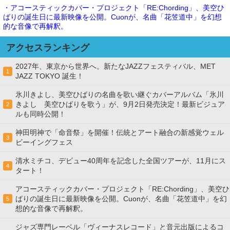
・アコースティックカバー・プロジェクト「RE:Chording」、美空ひ
ばりの誕生日に最新映像を公開。Cuonが、名曲「花笠道中」を幻想
的な音像で再解釈。
アクセスランキング
2027年、東京から世界へ。新たなJAZZフェスティバル、MET
1
JAZZ TOKYO 誕生！
氷川きよし、美空ひばりの名曲を歌い継ぐカバーアルバム「氷川
きよし 美空ひばりを歌う」が、9月2日発売決定！最新ビジュア
2
ルも同時公開！
神田明神で「命音祭」を開催！伝統とアート融合の新感覚ウェル
3
ビーイングフェス
清水ミチコ、デビュー40周年を記念した全国ツアーが、11月にス
4
タート！
アコースティックカバー・プロジェクト「RE:Chording」、美空ひ
ばりの誕生日に最新映像を公開。Cuonが、名曲「花笠道中」を幻
5
想的な音像で再解釈。
ジャズ専門レーベル「ヴィーナスレコード」と音元出版によるコ