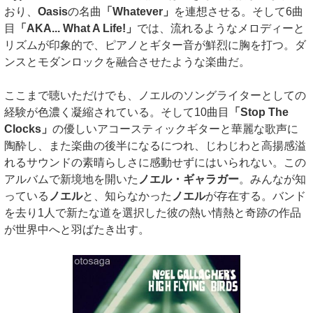
おり、
Oasis
の名曲
「Whatever」
を連想させる。そして6曲
目
「AKA... What A Life!」
では、流れるようなメロディーと
リズムが印象的で、ピアノとギター音が鮮烈に胸を打つ。ダ
ンスとモダンロックを融合させたような楽曲だ。
ここまで聴いただけでも、ノエルのソングライターとしての
経験が色濃く凝縮されている。そして10曲目
「Stop The
Clocks」
の優しいアコースティックギターと華麗な歌声に
陶酔し、また楽曲の後半になるにつれ、じわじわと高揚感溢
れるサウンドの素晴らしさに感動せずにはいられない。この
アルバムで新境地を開いた
ノエル・ギャラガー
。みんなが知
っている
ノエル
と、知らなかった
ノエル
が存在する。バンド
を去り1人で新たな道を選択した彼の熱い情熱と奇跡の作品
が世界中へと羽ばたき出す。