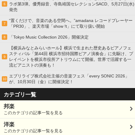
ラボ第3弾。優秀録音、寺島靖国セレクションSACD、5月27日(水)
6
発売
“置くだけで、音楽のある空間へ。”amadana レコードプレーヤー
7
「PR30」、楽天市場「show !t」にて取り扱い開始
「Tokyo Music Collection 2026」開催決定
8
【横浜みなとみらいホール】横浜で生まれた歴史あるピアノフェ
スティバル「第44回 横浜市招待国際ピアノ演奏会」に先駆け、プ
9
レイベントを横浜市役所アトリウムにて開催。世界で活躍する一
流ピアニストの演奏も！
エブリライブ株式会社主催の音楽フェス「every SONIC 2026」
10
が、10月30日（金）に開催決定！
カテゴリ一覧
邦楽
このカテゴリの記事一覧を見る
洋楽
このカテゴリの記事一覧を見る