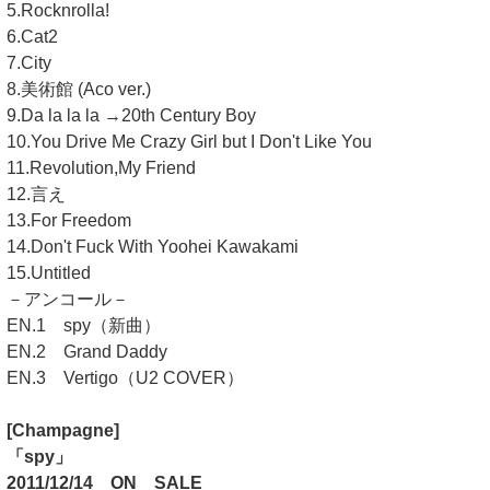
5.Rocknrolla!
6.Cat2
7.City
8.美術館 (Aco ver.)
9.Da la la la →20th Century Boy
10.You Drive Me Crazy Girl but I Don't Like You
11.Revolution,My Friend
12.言え
13.For Freedom
14.Don't Fuck With Yoohei Kawakami
15.Untitled
－アンコール－
EN.1 spy（新曲）
EN.2 Grand Daddy
EN.3 Vertigo（U2 COVER）
[Champagne]
「spy」
2011/12/14 ON SALE