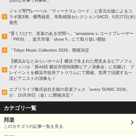
ジャズ専門レーベル「ヴィーナスレコード」と音元出版によるコ
ラボ第3弾。優秀録音、寺島靖国セレクションSACD、5月27日(水)
6
発売
“置くだけで、音楽のある空間へ。”amadana レコードプレーヤー
7
「PR30」、楽天市場「show !t」にて取り扱い開始
「Tokyo Music Collection 2026」開催決定
8
【横浜みなとみらいホール】横浜で生まれた歴史あるピアノフェ
スティバル「第44回 横浜市招待国際ピアノ演奏会」に先駆け、プ
9
レイベントを横浜市役所アトリウムにて開催。世界で活躍する一
流ピアニストの演奏も！
エブリライブ株式会社主催の音楽フェス「every SONIC 2026」
10
が、10月30日（金）に開催決定！
カテゴリ一覧
邦楽
このカテゴリの記事一覧を見る