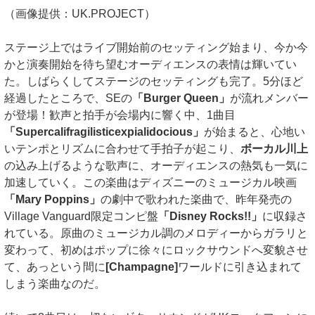
（画像提供：UK.PROJECT）
ステージ上ではライブ開始前のセッティング始まり、今か今
かと演奏開始を待ち望むオーディエンスの表情は輝いてい
た。しばらくしてステージのセッティングも完了。5分ほど
経過したところで、SEの
「Burger Queen」
が流れメンバー
が登場！歓声と拍手が会場内に響く中、1曲目
「Supercalifragilisticexpialidocious」
が始まると、心地い
いテンポとリズムに合わせて手拍子が起こり、
ボーカル川上
の込み上げるような歌声に、オーディエンスの熱気も一気に
加速していく。この楽曲はディズニーのミュージカル映画
「Mary Poppins」
の劇中で歌われた楽曲で、昨年発売の
Village Vanguard限定コンピ盤
「Disney Rocks!!」
に収録さ
れている。原曲のミュージカル調のメロディーからガラリと
変わって、初めはポップに徐々にロックサウンドへ変貌させ
て、あっという間に
[Champagne]
ワールドに引き込まれて
しまう楽曲なのだ。