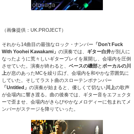
（画像提供：UK.PROJECT）
それから14曲目の最強なロック・ナンバー
「Don't Fuck
With Yoohei Kawakami」
の演奏では、
ギター白井
が別人に
なったように荒々しいギタープレイを展開し、会場内を圧倒
させていた。演奏が終わると、
ベースの磯部
と
ボーカルの川
上
が息のあったMCを繰り広げ、会場内を和やかな雰囲気に
していた。そしてラスト曲のスローテンポナンバー
「Untitled」
の演奏が始まると、優しくて切ない
川上
の歌声
が会場内に響き渡る。曲の後奏では、ギター音をエフェクタ
ーで歪ませ、会場内がきらびやかなメロディーに包まれてメ
ンバーがステージを降りていった。