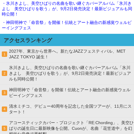
・氷川きよし、美空ひばりの名曲を歌い継ぐカバーアルバム「氷川き
よし 美空ひばりを歌う」が、9月2日発売決定！最新ビジュアルも同
時公開！
・神田明神で「命音祭」を開催！伝統とアート融合の新感覚ウェルビ
ーイングフェス
アクセスランキング
2027年、東京から世界へ。新たなJAZZフェスティバル、MET
1
JAZZ TOKYO 誕生！
氷川きよし、美空ひばりの名曲を歌い継ぐカバーアルバム「氷川
きよし 美空ひばりを歌う」が、9月2日発売決定！最新ビジュア
2
ルも同時公開！
神田明神で「命音祭」を開催！伝統とアート融合の新感覚ウェル
3
ビーイングフェス
清水ミチコ、デビュー40周年を記念した全国ツアーが、11月にス
4
タート！
アコースティックカバー・プロジェクト「RE:Chording」、美空ひ
ばりの誕生日に最新映像を公開。Cuonが、名曲「花笠道中」を幻
5
想的な音像で再解釈。