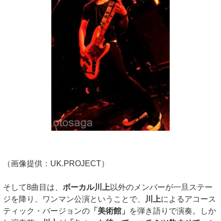
（画像提供：UK.PROJECT）
そして8曲目は、
ボーカル川上
以外のメンバーが一旦ステー
ジを降り、ワンマン公演ということで、
川上
によるアコース
ティック・バージョンの
「美術館」
を弾き語りで演奏。しか