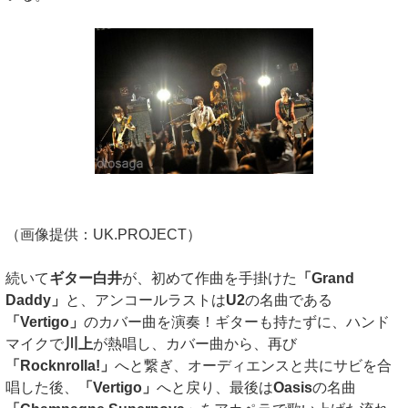
（画像提供：UK.PROJECT）
続いて
ギター白井
が、初めて作曲を手掛けた
「Grand
Daddy」
と、アンコールラストは
U2
の名曲である
「Vertigo」
のカバー曲を演奏！ギターも持たずに、ハンド
マイクで
川上
が熱唱し、カバー曲から、再び
「Rocknrolla!」
へと繋ぎ、オーディエンスと共にサビを合
唱した後、
「Vertigo」
へと戻り、最後は
Oasis
の名曲