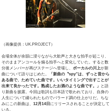
（画像提供：UK.PROJECT）
会場全体が余韻に浸りながら大歓声と大きな拍手が起こり、
そのままアンコールを煽る拍手へと変化していた。すると数
分後メンバーが再びステージへ登場し、
ボーカルの川上
が新
曲について語りはじめた。
「新曲の〝spy″は、ずっと昔から
ある曲で、ためていた曲です。いいタイミングで出すことが
出来て良かったです。熟成したお酒のような曲です。」
と語
り新曲を披露。今回は歌詞も日本語で歌われており、自身の
人生について綴られたものでバラード調の仕上がりだ。ちな
みにこの新曲は、
12月14日
にリリースされることが決定して
いる。