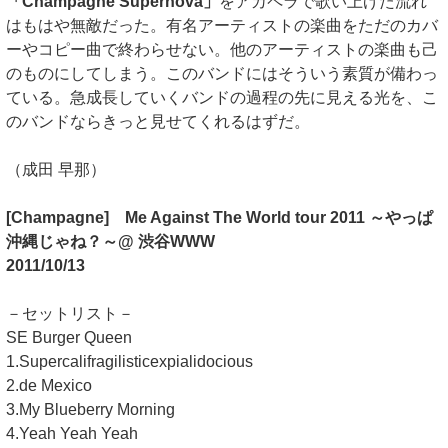
「Champagne Supernova」
をアカペラで歌い上げた流れ
はもはや無敵だった。有名アーティストの楽曲をただのカバ
ーやコピー曲で終わらせない。他のアーティストの楽曲も己
のものにしてしまう。このバンドにはそういう素質が備わっ
ている。急成長していくバンドの過程の先に見える光を、こ
のバンドならきっと見せてくれるはずだ。
（成田 早那）
[Champagne] Me Against The World tour 2011 ～やっぱ
沖縄じゃね？～@ 渋谷WWW
2011/10/13
－セットリスト－
SE Burger Queen
1.Supercalifragilisticexpialidocious
2.de Mexico
3.My Blueberry Morning
4.Yeah Yeah Yeah