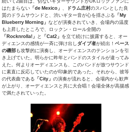
続いて2曲目は、切ないギターサウンドがUKロックファンに
はたまらない
「de Mexico」
、
ドラム庄村
のスパンとした良
質のドラムサウンドと、渋いギター音が心を揺さぶる
「My
Blueberry Morning」
などが演奏されていき、会場内の温度
も上昇したところで、ロックン・ロール全開の
「Rocknrolla!」
と
「Cat2」
を立て続けに披露すると、オー
ディエンスの感情が一斉に弾け出し
ダイブ者
が続出！
ベース
の磯部
も攻撃的に演奏し、オーディエンスのテンションを引
き上げていた。明らかに昨年とバンドのスタイルが違ってみ
えた。何よりオーディエンスも、このバンドが放つサウンド
に素直に反応していたのが印象的であった。それから、彼等
の代表曲である
「City」
の演奏が流れると、会場内から歓声
が上がり、オーディエンスと共に大合唱！会場全体が高揚感
で満たされていった。