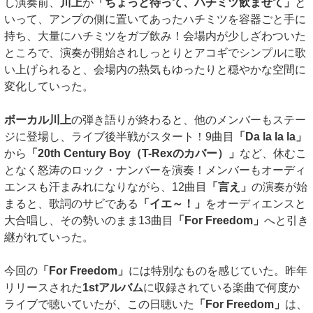
し演奏前、
川上
が
「ちょっと待って、ハチミツ飲ませて」
と
いって、アンプの側に置いてあったハチミツを容器ごと手に
持ち、大量にハチミツをガブ飲み！会場内が少しざわついた
ところで、演奏が開始されしっとりとアコギでシンプルに歌
い上げられると、会場内の熱気もゆったりと穏やかな空間に
変化していった。
ボーカル川上
の弾き語りが終わると、他のメンバーもステー
ジに登場し、ライブ後半戦がスタート！9曲目
「Da la la la」
から
「20th Century Boy（T-Rexのカバー）」
など、休むこ
となく怒涛のロック・ナンバーを演奏！メンバーもオーディ
エンスも汗まみれになりながら、12曲目
「言え」
の演奏が始
まると、歌詞のサビである
「イエ～！」
をオーディエンスと
大合唱し、その勢いのまま13曲目
「For Freedom」
へと引き
継がれていった。
今回の
「For Freedom」
には特別なものを感じていた。昨年
リリースされた
1stアルバム
に収録されている楽曲で何度か
ライブで聴いていたが、この日聴いた
「For Freedom」
は、