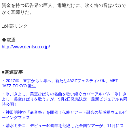
資金を持つ広告界の巨人、電通だけに、吹く笛の音はバカで
かく耳障りだ。
□外部リンク
◆電通
http://www.dentsu.co.jp/
■関連記事
・2027年、東京から世界へ。新たなJAZZフェスティバル、MET
JAZZ TOKYO 誕生！
・氷川きよし、美空ひばりの名曲を歌い継ぐカバーアルバム「氷川き
よし 美空ひばりを歌う」が、9月2日発売決定！最新ビジュアルも同
時公開！
・神田明神で「命音祭」を開催！伝統とアート融合の新感覚ウェルビ
ーイングフェス
・清水ミチコ、デビュー40周年を記念した全国ツアーが、11月にス