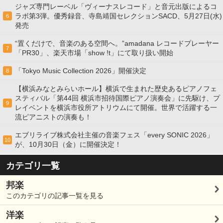
ジャズ専門レーベル「ヴィーナスレコード」と音元出版によるコ
ラボ第3弾。優秀録音、寺島靖国セレクションSACD、5月27日(水)
6
発売
“置くだけで、音楽のある空間へ。”amadana レコードプレーヤー
7
「PR30」、楽天市場「show !t」にて取り扱い開始
「Tokyo Music Collection 2026」開催決定
8
【横浜みなとみらいホール】横浜で生まれた歴史あるピアノフェ
スティバル「第44回 横浜市招待国際ピアノ演奏会」に先駆け、プ
9
レイベントを横浜市役所アトリウムにて開催。世界で活躍する一
流ピアニストの演奏も！
エブリライブ株式会社主催の音楽フェス「every SONIC 2026」
10
が、10月30日（金）に開催決定！
カテゴリ一覧
邦楽
このカテゴリの記事一覧を見る
洋楽