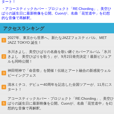
タート！
・アコースティックカバー・プロジェクト「RE:Chording」、美空ひ
ばりの誕生日に最新映像を公開。Cuonが、名曲「花笠道中」を幻想
的な音像で再解釈。
アクセスランキング
2027年、東京から世界へ。新たなJAZZフェスティバル、MET
1
JAZZ TOKYO 誕生！
氷川きよし、美空ひばりの名曲を歌い継ぐカバーアルバム「氷川
きよし 美空ひばりを歌う」が、9月2日発売決定！最新ビジュア
2
ルも同時公開！
神田明神で「命音祭」を開催！伝統とアート融合の新感覚ウェル
3
ビーイングフェス
清水ミチコ、デビュー40周年を記念した全国ツアーが、11月にス
4
タート！
アコースティックカバー・プロジェクト「RE:Chording」、美空ひ
ばりの誕生日に最新映像を公開。Cuonが、名曲「花笠道中」を幻
5
想的な音像で再解釈。