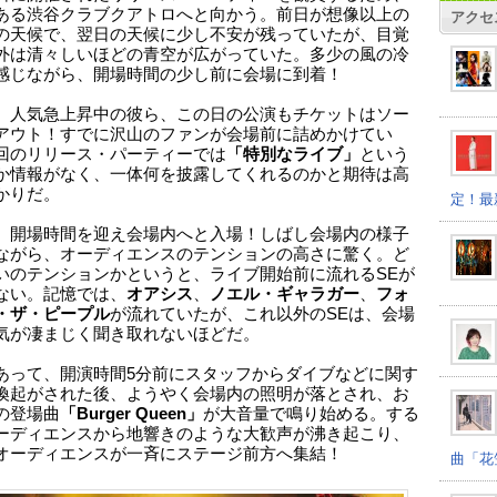
ある渋谷クラブクアトロへと向かう。前日が想像以上の
アクセ
の天候で、翌日の天候に少し不安が残っていたが、目覚
外は清々しいほどの青空が広がっていた。多少の風の冷
感じながら、開場時間の少し前に会場に到着！
、人気急上昇中の彼ら、この日の公演もチケットはソー
アウト！すでに沢山のファンが会場前に詰めかけてい
回のリリース・パーティーでは
「特別なライブ」
という
か情報がなく、一体何を披露してくれるのかと期待は高
かりだ。
定！最
、開場時間を迎え会場内へと入場！しばし会場内の様子
ながら、オーディエンスのテンションの高さに驚く。ど
いのテンションかというと、ライブ開始前に流れるSEが
ない。記憶では、
オアシス
、
ノエル・ギャラガー
、
フォ
・ザ・ピープル
が流れていたが、これ以外のSEは、会場
気が凄まじく聞き取れないほどだ。
あって、開演時間5分前にスタッフからダイブなどに関す
喚起がされた後、ようやく会場内の照明が落とされ、お
の登場曲
「Burger Queen」
が大音量で鳴り始める。する
ーディエンスから地響きのような大歓声が沸き起こり、
オーディエンスが一斉にステージ前方へ集結！
曲「花