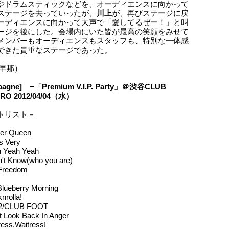
やドラムスティックなどを、オーディエンスに向かって
ステージを去っていったが、
川上
が、再びステージに戻
ーディエンスに向かって大声で「愛してるぜー！」と叫
ージを後にした。会場内にいた皆が最高の笑顔をみせて
メンバーもオーディエンスもスタッフも、特別な一体感
できた貴重なステージであった。
 早那）
pagne] −「Premium V.I.P. Party」＠渋谷CLUB
RO 2012/04/04（水）
トリスト－
ger Queen
s Very
h Yeah Yeah
n't Know(who you are)
 Freedom
lueberry Morning
nrolla!
 2/CLUB FOOT
t Look Back In Anger
ress,Waitress!