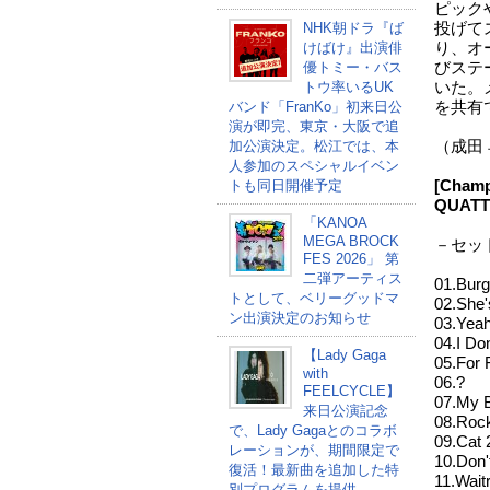
ピック
NHK朝ドラ『ば
投げて
けばけ』出演俳
り、オ
優トミー・バス
びステ
トウ率いるUK
いた。
バンド「FranKo」初来日公
を共有
演が即完、東京・大阪で追
加公演決定。松江では、本
（成田
人参加のスペシャルイベン
トも同日開催予定
[Cham
QUATT
「KANOA
MEGA BROCK
－セッ
FES 2026」 第
二弾アーティス
01.Bur
トとして、ベリーグッドマ
02.She'
ン出演決定のお知らせ
03.Yea
04.I Do
【Lady Gaga
05.For
with
06.?
FEELCYCLE】
07.My B
来日公演記念
08.Rock
で、Lady Gagaとのコラボ
09.Cat
レーションが、期間限定で
10.Don'
復活！最新曲を追加した特
11.Wait
別プログラムを提供