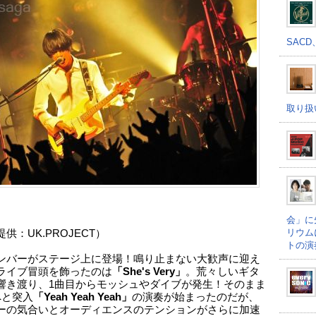
SACD
取り扱
会」に
リウム
供：UK.PROJECT）
トの演
ンバーがステージ上に登場！鳴り止まない大歓声に迎え
ライブ冒頭を飾ったのは
「She's Very」
。荒々しいギタ
響き渡り、1曲目からモッシュやダイブが発生！そのまま
へと突入
「Yeah Yeah Yeah」
の演奏が始まったのだが、
ーの気合いとオーディエンスのテンションがさらに加速