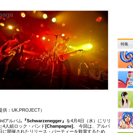
特集
供：UK.PROJECT）
rdアルバム
『Schwarzenegger』
を4月4日（水）にリリ
た4人組ロック・バンド
[Champagne]
。 今回は、アルバ
日に開催されたリリース・パーティーを観賞するため、