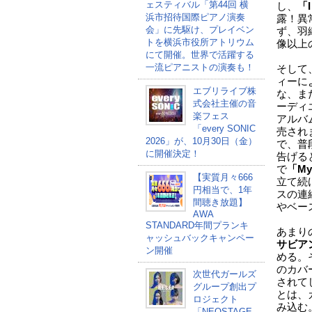
ェスティバル「第44回 横
し、
「I
浜市招待国際ピアノ演奏
露！異
会」に先駆け、プレイベン
ず、羽
トを横浜市役所アトリウム
像以上
にて開催。世界で活躍する
一流ピアニストの演奏も！
そして
ィーに
エブリライブ株
な、ま
式会社主催の音
ーディ
楽フェス
アルバ
「every SONIC
売され
2026」が、10月30日（金）
で、普
に開催決定！
告げる
で
「My 
【実質月々666
立て続
円相当で、1年
スの連
間聴き放題】
やベー
AWA
STANDARD年間プランキ
あまり
ャッシュバックキャンペー
サビア
ン開催
める。
のカバ
次世代ガールズ
されて
グループ創出プ
とは、
ロジェクト
み込む
「NEOSTAGE