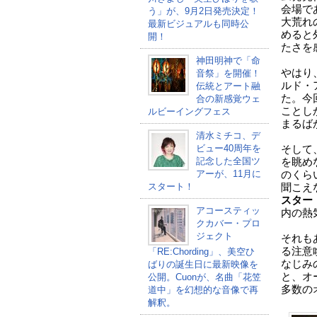
会場で
う」が、9月2日発売決定！
大荒れ
最新ビジュアルも同時公
めると
開！
たさを
神田明神で「命
やはり
音祭」を開催！
ルド・
伝統とアート融
た。今
合の新感覚ウェ
ことし
ルビーイングフェス
まるば
清水ミチコ、デ
ビュー40周年を
そして
記念した全国ツ
を眺め
アーが、11月に
のくら
スタート！
聞こえ
スター
アコースティッ
内の熱
クカバー・プロ
ジェクト
それも
る注意
「RE:Chording」、美空ひ
なじみ
ばりの誕生日に最新映像を
と、オ
公開。Cuonが、名曲「花笠
多数の
道中」を幻想的な音像で再
解釈。