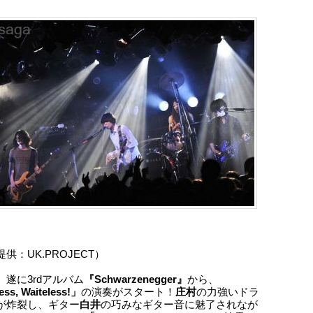
供：UK.PROJECT）
、遂に3rdアルバム
『Schwarzenegger』
から、
ess, Waiteless!」
の演奏がスタート！
庄村
の力強いドラ
が炸裂し、ギター
白井
の巧みなギター音に魅了されなが