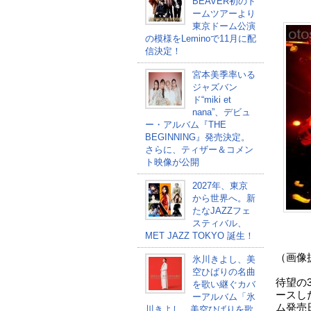
BEAVER初のド
ームツアーより
東京ドーム公演
の模様をLeminoで11月に配
信決定！
宮本美季率いる
ジャズバン
ド“miki et
nana”、デビュ
ー・アルバム『THE
BEGINNING』発売決定。
さらに、ティザー＆コメン
ト映像が公開
2027年、東京
から世界へ。新
たなJAZZフェ
スティバル、
MET JAZZ TOKYO 誕生！
（画像提
氷川きよし、美
空ひばりの名曲
待望の3
を歌い継ぐカバ
ースし
ーアルバム「氷
ム発売
川きよし 美空ひばりを歌