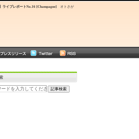
イブレポートNo.16 [Champagne]
オトさが
索