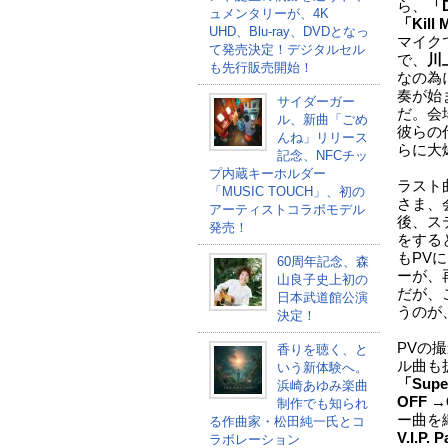
ら、
「D
ュメンタリーが、4K
「Kill 
UHD、Blu-ray、DVDとなっ
マイク
て発売決定！デジタルセル
で、
川
も先行販売開始！
なの為
奏が始
サイダーガー
だ。会
ル、新曲「ごめ
彼らの
んね」リリース
らに大
記念、NFCチッ
プ内蔵キーホルダー
ラスト
「MUSIC TOUCH」、初の
さま、
アーティストコラボモデル
後、ス
発売！
をする
もPV
60周年記念、森
ーが、
山良子史上初の
だが、
日本武道館公演
うのが
決定！
PVの
香りを聴く、と
ル曲も
いう新体験へ。
「Super
浜崎あゆみ楽曲
OFF →
制作でも知られ
ー曲を
る作曲家・松田純一氏とコ
V.I.P. 
ラボレーション