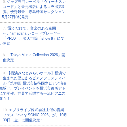
6.
ジャズ専門レーベル「ヴィーナスレ
コード」と音元出版によるコラボ第3
弾。優秀録音、寺島靖国セレクション
、5月27日(水)発売
7.
“置くだけで、音楽のある空間
へ。”amadana レコードプレーヤー
「PR30」、楽天市場「show !t」にて
い開始
8.
「Tokyo Music Collection 2026」開
催決定
9.
【横浜みなとみらいホール】横浜で
生まれた歴史あるピアノフェスティバ
ル「第44回 横浜市招待国際ピアノ演奏
先駆け、プレイベントを横浜市役所アト
にて開催。世界で活躍する一流ピアニス
奏も！
10.
エブリライブ株式会社主催の音楽
フェス「every SONIC 2026」が、10月
30日（金）に開催決定！