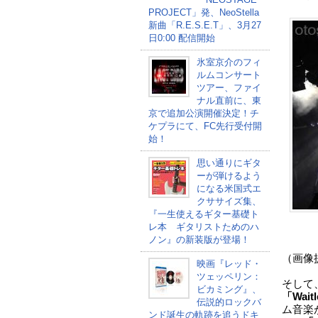
PROJECT」発、NeoStella
新曲「R.E.S.E.T」、3月27
日0:00 配信開始
氷室京介のフィ
ルムコンサート
ツアー、ファイ
ナル直前に、東
京で追加公演開催決定！チ
ケプラにて、FC先行受付開
始！
思い通りにギタ
ーが弾けるよう
になる米国式エ
クササイズ集、
『一生使えるギター基礎ト
レ本 ギタリストためのハ
ノン』の新装版が登場！
（画像提
映画『レッド・
ツェッペリン：
そして
ビカミング』、
「Waitl
伝説的ロックバ
ム音楽
ンド誕生の軌跡を追うドキ