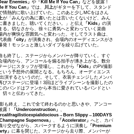
ear Enemies」
や
「Kill Me If You Can」
などを披露！
Me If You Can」
では、
川上
がギターを下して、スタンド
で情熱的に歌い上げていた。このあと少しMCをはさん
上
が「みんなの為に書いたとは言いたくないけど、みん
に書きました。聴いてください。」と伝え
「Kids」
の演
まる。切なさから、徐々に勇気へと変わっていく楽曲
場内が爽快な雰囲気へと変わった。そしてラスト曲は、
代表曲
「city」
が演奏され、会場内のオーディエンスがさ
爆発！モッシュと激しいダイブを繰り広げていた。
曲も終了し、ステージからメンバーが降りていく。すぐ
会場内から、アンコールを煽る拍手が沸き上がる。数分
テージにスタッフが登場し、これから
「Kids」
のPV撮影
という予想外の展開となる。もちろん、オーディエンス
に出演するというのだ。そして、衣装チェンジしたメンバ
再びステージに登場！3回ほどライブシーンを撮影したの
このバンドはファンから本当に愛されているバンドとい
、切々と伝わってきた。
撮影も終え、これで全て終わるのかと思いきや、アンコー
披露！
「Underconstruction」
、
califragilisticexpialidocious→Born Slippy→100DAYS
Champagne Supernova」
、
「Accelerator」
へと、カバ
織り交ぜながら、スパークするように演奏し
「Premium
Party」
に幕を閉じた。ステージから去り際、メンバーが