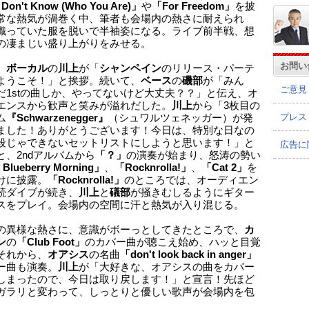
 Don't Know (Who You Are)」
や
「For Freedom」
を披
常な熱気が渦巻く中、筆者も会場内の熱さに耐えられ
織っていた服を脱いで半袖姿になる。ライブ前半戦、想
の凄まじい盛り上がりをみせる。
お問い
、
ボーカル
の
川上
が「
シャンペイン
のリリース・パーテ
ようこそ！」と挨拶。続いて、
ベース
の
磯部
が「みん
ご意見
だ1stの曲しか、やってないけど大丈夫？？」と伝え、オ
エンスから歓声と笑みが溢れだした。
川上
から「3枚目の
プレス
ム
『Schwarzenegger』
（シュワルツェネッガー）が発
ました！ありがとうございます！今日は、特別な日なの
段じゃできないセットリストにしようと思います！」と
広告に
と、2ndアルバムから
「？」
の演奏が始まり、怒涛の勢い
Blueberry Morning」
、
「Rocknrolla!」
、
「Cat 2」
を
けに披露。
「Rocknrolla!」
のところでは、オーディエン
続ダイブが続き、
川上
と
礒部
が掻きむしるようにギター
スをプレイ。会場内の空間に汗と熱気が入り混じる。
の異様な熱さに、意識がボーっとしてきたところで、
カ
ン
の
「Club Foot」
のカバー曲が聴こえ始め、ハッと目覚
それから、
オアシス
の名曲
「don't look back in anger」
ー曲も演奏。
川上
が「大好きな、オアシスの曲をカバー
しまったので、今日は取り戻します！」と宣言！先ほど
ガラリと変わって、しっとりと優しい歌声が会場内を包
。