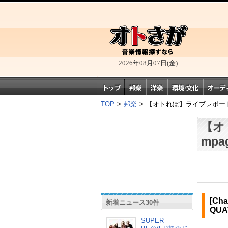
2026年08月07日(金)
TOP
>
邦楽
>
【オトれぽ】ライブレポートNo.1
【オ
mpa
[Ch
新着ニュース30件
QUA
SUPER