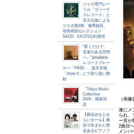
ジャズ専門レー
ベル「ヴィーナ
スレコード」と
音元出版による
コラボ第3弾。優秀録音、
寺島靖国セレクション
SACD、5月27日(水)発売
“置くだけで、
音楽のある空間
へ。”amadana
レコードプレー
ヤー「PR30」、楽天市場
「show !t」にて取り扱い開
始
「Tokyo Music
Collection
2026」開催決
（画像提
定
遂にメ
【横浜みなとみ
られ、
らいホール】横
ー音が
浜で生まれた歴
2曲目
史あるピアノフ
メンバ