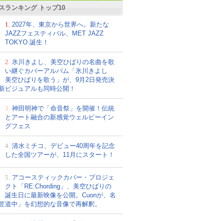
スランキング トップ10
1.
2027年、東京から世界へ。新たな
JAZZフェスティバル、MET JAZZ
TOKYO 誕生！
2.
氷川きよし、美空ひばりの名曲を歌
い継ぐカバーアルバム「氷川きよし
美空ひばりを歌う」が、9月2日発売決
新ビジュアルも同時公開！
3.
神田明神で「命音祭」を開催！伝統
とアート融合の新感覚ウェルビーイン
グフェス
4.
清水ミチコ、デビュー40周年を記念
した全国ツアーが、11月にスタート！
5.
アコースティックカバー・プロジェ
クト「RE:Chording」、美空ひばりの
誕生日に最新映像を公開。Cuonが、名
笠道中」を幻想的な音像で再解釈。