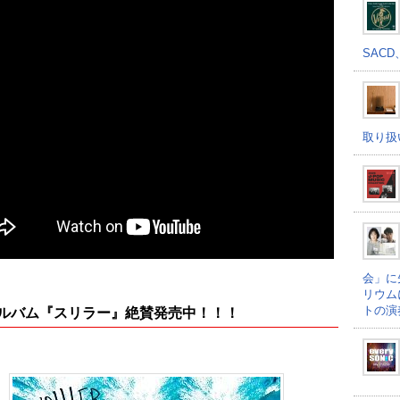
SACD
取り扱
会」に
リウム
トの演
バム『スリラー』絶賛発売中！！！