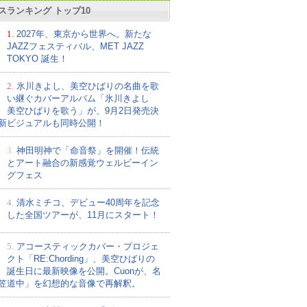
スランキング トップ10
1.
2027年、東京から世界へ。新たな
JAZZフェスティバル、MET JAZZ
TOKYO 誕生！
2.
氷川きよし、美空ひばりの名曲を歌
い継ぐカバーアルバム「氷川きよし
美空ひばりを歌う」が、9月2日発売決
新ビジュアルも同時公開！
3.
神田明神で「命音祭」を開催！伝統
とアート融合の新感覚ウェルビーイン
グフェス
4.
清水ミチコ、デビュー40周年を記念
した全国ツアーが、11月にスタート！
5.
アコースティックカバー・プロジェ
クト「RE:Chording」、美空ひばりの
誕生日に最新映像を公開。Cuonが、名
笠道中」を幻想的な音像で再解釈。