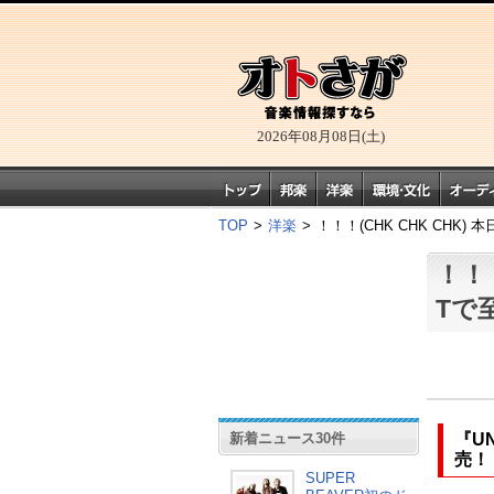
2026年08月08日(土)
TOP
>
洋楽
>
！！！(CHK CHK CHK
！！！
Tで
新着ニュース30件
『UN
売！
SUPER