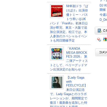
ト・
DJ
NHK朝ドラ『ば
開催
けばけ』出演俳
優トミー・バス
今週末
トウ率いるUK
D_
バンド「FranKo」初来日公
演が即完、東京・大阪で追
加公演決定。松江では、本
人参加のスペシャルイベン
トも同日開催予定
「KANOA
MEGA BROCK
FES 2026」 第
二弾アーティス
トとして、ベリーグッドマ
ン出演決定のお知らせ
【Lady Gaga
with
FEELCYCLE】
来日公演記念
で、Lady Gagaとのコラボ
レーションが、期間限定で
復活！最新曲を追加した特
別プログラムを提供