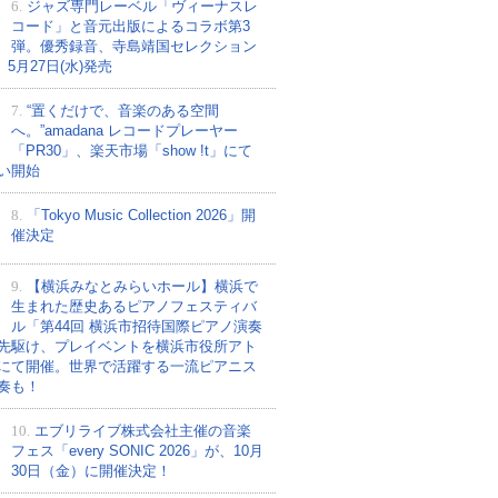
6.
ジャズ専門レーベル「ヴィーナスレ
コード」と音元出版によるコラボ第3
弾。優秀録音、寺島靖国セレクション
、5月27日(水)発売
7.
“置くだけで、音楽のある空間
へ。”amadana レコードプレーヤー
「PR30」、楽天市場「show !t」にて
い開始
8.
「Tokyo Music Collection 2026」開
催決定
9.
【横浜みなとみらいホール】横浜で
生まれた歴史あるピアノフェスティバ
ル「第44回 横浜市招待国際ピアノ演奏
先駆け、プレイベントを横浜市役所アト
にて開催。世界で活躍する一流ピアニス
奏も！
10.
エブリライブ株式会社主催の音楽
フェス「every SONIC 2026」が、10月
30日（金）に開催決定！