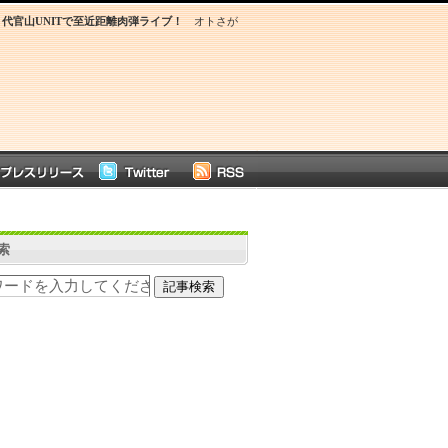
本日、代官山UNITで至近距離肉弾ライブ！
オトさが
索