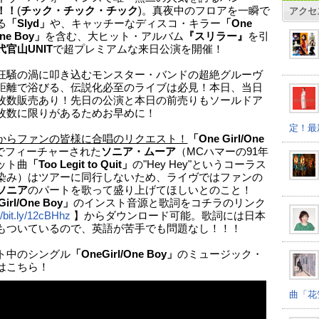
！！
(
チック・チック・チック
)。真夜中のフロアを一瞬で
アクセ
る
「Slyd」
や、キャッチーなディスコ・キラー
「One
 One Boy」
を含む、大ヒット・アルバム
『スリラー』
を引
代官山UNIT
で超プレミアムな来日公演を開催！
狂騒の渦に叩き込むモンスター・バンドの超絶グルーヴ
距離で浴びる、伝説化必至のライブは必見！本日、当日
枚数販売あり！先日の公演と本日の前売りもソールドア
枚数に限りがあるためお早めに！
定！最
からファンの皆様に合唱のリクエスト！
「One Girl/One
でフィーチャーされた
ソニア・ムーア
（MCハマーの91年
ット曲
「Too Legit to Quit」
の"Hey Hey"というコーラス
染み）はツアーに同行しないため、ライヴではファンの
ソニア
のパートを歌って盛り上げてほしいとのこと！
irl/One Boy」
のインスト音源と歌詞をコチラのリンク
//bit.ly/12cBHhz
】からダウンロード可能。歌詞には日本
もついているので、英語が苦手でも問題なし！！！
ト中のシングル
「OneGirl/One Boy」
のミュージック・
はこちら！
曲「花