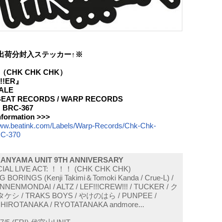
出荷分封入ステッカー↑※
（CHK CHK CHK）
!!ER』
ALE
: BEAT RECORDS / WARP RECORDS
.: BRC-367
nformation >>>
www.beatink.com/Labels/Warp-Records/Chk-Chk-
C-370
KANYAMA UNIT 9TH ANNIVERSARY
IAL LIVE ACT: ！！！ (CHK CHK CHK)
G BORINGS (Kenji Takimi＆Tomoki Kanda / Crue-L) /
NNENMONDAI / ALTZ / LEF!!!CREW!!! / TUCKER / ク
ケシ / TRAKS BOYS / やけのはら / PUNPEE /
HIROTANAKA / RYOTATANAKA andmore...