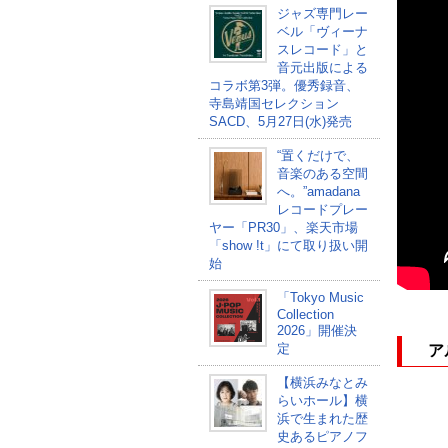
ジャズ専門レー
ベル「ヴィーナ
スレコード」と
音元出版による
コラボ第3弾。優秀録音、
寺島靖国セレクション
SACD、5月27日(水)発売
“置くだけで、
音楽のある空間
へ。”amadana
レコードプレー
ヤー「PR30」、楽天市場
「show !t」にて取り扱い開
始
「Tokyo Music
Collection
2026」開催決
定
アル
【横浜みなとみ
らいホール】横
浜で生まれた歴
史あるピアノフ