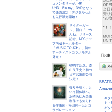
2013
ュメンタリーが、4K
OPEN
UHD、Blu-ray、DVDとなっ
当日券
て発売決定！デジタルセル
売り
も先行販売開始！
*2
サイダーガー
*！！
ル、新曲「ごめ
んね」リリース
MORE
記念、NFCチッ
UNIT
プ内蔵キーホルダー
「MUSIC TOUCH」、初の
アーティストコラボモデル
【記事
発売！
60周年記念、森
山良子史上初の
日本武道館公演
決定！
BEATI
香りを聴く、と
Amazo
いう新体験へ。
浜崎あゆみ楽曲
ギタリ
制作でも知られ
ト・
る作曲家・松田純一氏とコ
ギタリ
ラボレーション