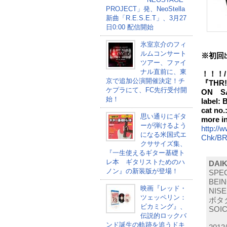
PROJECT」発、NeoStella
新曲「R.E.S.E.T」、3月27
日0:00 配信開始
氷室京介のフィ
ルムコンサート
※初回
ツアー、ファイ
ナル直前に、東
！！！/
京で追加公演開催決定！チ
『THR!
ケプラにて、FC先行受付開
ON S
始！
label
cat no
思い通りにギタ
more i
ーが弾けるよう
http://
になる米国式エ
Chk/BR
クササイズ集、
『一生使えるギター基礎ト
レ本 ギタリストためのハ
DAI
ノン』の新装版が登場！
SPEC
BEIN
映画『レッド・
NISE
ツェッペリン：
ボタタ
ビカミング』、
SOIC
伝説的ロックバ
ンド誕生の軌跡を追うドキ