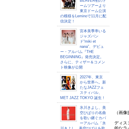
BEAVER初のド
ームツアーより
東京ドーム公演
の模様をLeminoで11月に配
信決定！
宮本美季率いる
ジャズバン
ド“miki et
nana”、デビュ
ー・アルバム『THE
BEGINNING』発売決定。
さらに、ティザー＆コメン
ト映像が公開
2027年、東京
から世界へ。新
たなJAZZフェ
スティバル、
MET JAZZ TOKYO 誕生！
氷川きよし、美
（画像提
空ひばりの名曲
を歌い継ぐカバ
ディス
ーアルバム「氷
的なラ
川きよし 美空ひばりを歌