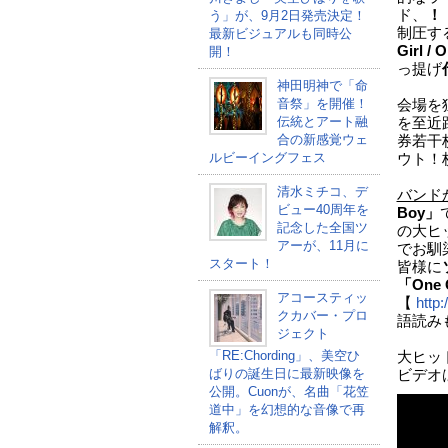
ド、
！
う」が、9月2日発売決定！
制圧す
最新ビジュアルも同時公
Girl /
開！
っ提げ
神田明神で「命
音祭」を開催！
会場を
伝統とアート融
を至近
合の新感覚ウェ
券若干
ルビーイングフェス
ウト！
清水ミチコ、デ
バンド
ビュー40周年を
Boy」
記念した全国ツ
の大ヒ
アーが、11月に
でお馴
スタート！
皆様に
「One G
アコースティッ
【
http:
クカバー・プロ
語読み
ジェクト
「RE:Chording」、美空ひ
大ヒッ
ばりの誕生日に最新映像を
ビデオ
公開。Cuonが、名曲「花笠
道中」を幻想的な音像で再
解釈。