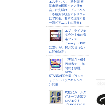
ェスティバル「第44回 横
浜市招待国際ピアノ演奏
会」に先駆け、プレイベン
トを横浜市役所アトリウム
にて開催。世界で活躍する
一流ピアニストの演奏も！
エブリライブ株
式会社主催の音
楽フェス
「every SONIC
2026」が、10月30日（金）
に開催決定！
【実質月々666
円相当で、1年
間聴き放題】
AWA
STANDARD年間プランキ
ャッシュバックキャンペー
ン開催
次世代ガールズ
グループ創出プ
ロジェクト
「NEOSTAGE