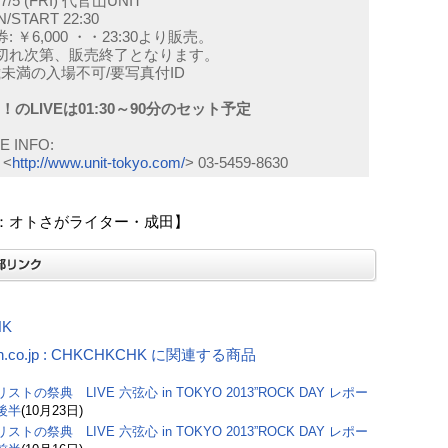
/7/5 (FRI) 代官山UNIT
/START 22:30
: ￥6,000 ・・23:30より販売。
切れ次第、販売終了となります。
0歳未満の入場不可/要写真付ID
！のLIVEは01:30～90分のセット予定
 INFO:
 <
http://www.unit-tokyo.com/
> 03-5459-8630
：オトさがライター・成田】
NK
n.co.jp : CHKCHKCHK に関連する商品
ストの祭典 LIVE 六弦心 in TOKYO 2013”ROCK DAY レポー
後半
(10月23日)
ストの祭典 LIVE 六弦心 in TOKYO 2013”ROCK DAY レポー