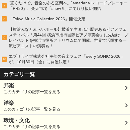
“置くだけで、音楽のある空間へ。”amadana レコードプレーヤー
7
「PR30」、楽天市場「show !t」にて取り扱い開始
「Tokyo Music Collection 2026」開催決定
8
【横浜みなとみらいホール】横浜で生まれた歴史あるピアノフェ
スティバル「第44回 横浜市招待国際ピアノ演奏会」に先駆け、プ
9
レイベントを横浜市役所アトリウムにて開催。世界で活躍する一
流ピアニストの演奏も！
エブリライブ株式会社主催の音楽フェス「every SONIC 2026」
10
が、10月30日（金）に開催決定！
カテゴリ一覧
邦楽
このカテゴリの記事一覧を見る
洋楽
このカテゴリの記事一覧を見る
環境・文化
このカテゴリの記事一覧を見る