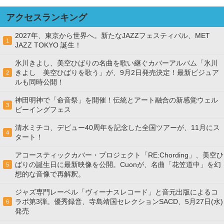
アクセスランキング
2027年、東京から世界へ。新たなJAZZフェスティバル、MET
1
JAZZ TOKYO 誕生！
氷川きよし、美空ひばりの名曲を歌い継ぐカバーアルバム「氷川
きよし 美空ひばりを歌う」が、9月2日発売決定！最新ビジュア
2
ルも同時公開！
神田明神で「命音祭」を開催！伝統とアート融合の新感覚ウェル
3
ビーイングフェス
清水ミチコ、デビュー40周年を記念した全国ツアーが、11月にス
4
タート！
アコースティックカバー・プロジェクト「RE:Chording」、美空ひ
ばりの誕生日に最新映像を公開。Cuonが、名曲「花笠道中」を幻
5
想的な音像で再解釈。
ジャズ専門レーベル「ヴィーナスレコード」と音元出版によるコ
ラボ第3弾。優秀録音、寺島靖国セレクションSACD、5月27日(水)
6
発売