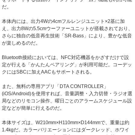
だ。
本体内には、出力4Wの4cmフルレンジユニット×2基に加
え、出力8Wの5.5cmウーファーユニットが搭載されており、
さらに独自の低音再生技術「SR-Bass」により、豊かな低音
が楽しめるのだ。
Bluetooth接続においては、NFC対応機器をかざすだけで設
定が行える「かんたんペアリング」が利用可能だ。コーデッ
クにはSBCに加えAACもサポートされる。
また、無料の専用アプリ「DTA CONTROLLER」
(iOS/Android)を使用すれば、音量調整・入力切替・ラジオ選
局などのリモコン操作、曜日ごとのアラームスケジュール設
定などが簡単に行えるのだ。
本体サイズは、W210mm×H110mm×D144mmで、重量は約
1.4kgだ。カラーバリエーションにはダークレッド、ホワイ