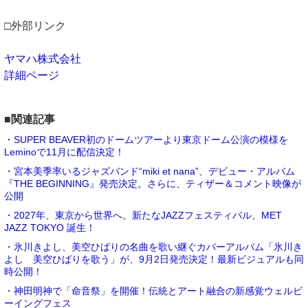
□外部リンク
ヤマハ株式会社
詳細ページ
■関連記事
・SUPER BEAVER初のドームツアーより東京ドーム公演の模様を
Leminoで11月に配信決定！
・宮本美季率いるジャズバンド“miki et nana”、デビュー・アルバム
『THE BEGINNING』発売決定。さらに、ティザー＆コメント映像が
公開
・2027年、東京から世界へ。新たなJAZZフェスティバル、MET
JAZZ TOKYO 誕生！
・氷川きよし、美空ひばりの名曲を歌い継ぐカバーアルバム「氷川き
よし 美空ひばりを歌う」が、9月2日発売決定！最新ビジュアルも同
時公開！
・神田明神で「命音祭」を開催！伝統とアート融合の新感覚ウェルビ
ーイングフェス