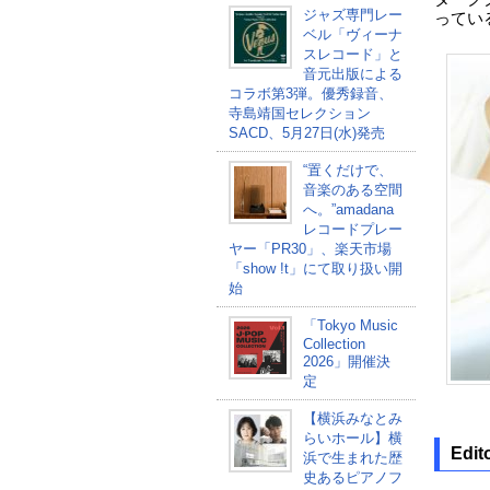
ジャズ専門レー
ってい
ベル「ヴィーナ
スレコード」と
音元出版による
コラボ第3弾。優秀録音、
寺島靖国セレクション
SACD、5月27日(水)発売
“置くだけで、
音楽のある空間
へ。”amadana
レコードプレー
ヤー「PR30」、楽天市場
「show !t」にて取り扱い開
始
「Tokyo Music
Collection
2026」開催決
定
【横浜みなとみ
らいホール】横
Edit
浜で生まれた歴
史あるピアノフ