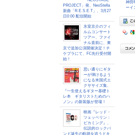
神田
PROJECT」発、NeoStella
ーイ
新曲「R.E.S.E.T」、3月27
日0:00 配信開始
氷室京介のフィ
ルムコンサート
ツアー、ファイ
ナル直前に、東
京で追加公演開催決定！チ
ケプラにて、FC先行受付開
始！
思い通りにギタ
ーが弾けるよう
になる米国式エ
クササイズ集、
『一生使えるギター基礎ト
レ本 ギタリストためのハ
ノン』の新装版が登場！
映画『レッド・
ツェッペリン：
ビカミング』、
伝説的ロックバ
ンド誕生の軌跡を追うドキ