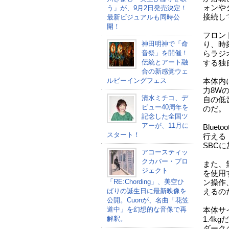
ォンやタ
う」が、9月2日発売決定！
接続し
最新ビジュアルも同時公
開！
フロン
神田明神で「命
り、時
音祭」を開催！
らラジ
伝統とアート融
する独
合の新感覚ウェ
ルビーイングフェス
本体内
力8W
清水ミチコ、デ
自の低
ビュー40周年を
のだ。
記念した全国ツ
アーが、11月に
Blue
スタート！
行える
SBC
アコースティッ
クカバー・プロ
また、無
ジェクト
を使用
「RE:Chording」、美空ひ
ン操作
ばりの誕生日に最新映像を
えるの
公開。Cuonが、名曲「花笠
道中」を幻想的な音像で再
本体サイ
解釈。
1.4
ダーク