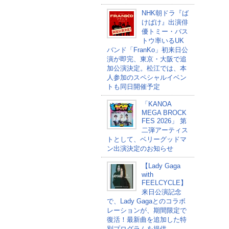
NHK朝ドラ『ば
けばけ』出演俳
優トミー・バス
トウ率いるUK
バンド「FranKo」初来日公
演が即完、東京・大阪で追
加公演決定。松江では、本
人参加のスペシャルイベン
トも同日開催予定
「KANOA
MEGA BROCK
FES 2026」 第
二弾アーティス
トとして、ベリーグッドマ
ン出演決定のお知らせ
【Lady Gaga
with
FEELCYCLE】
来日公演記念
で、Lady Gagaとのコラボ
レーションが、期間限定で
復活！最新曲を追加した特
別プログラムを提供