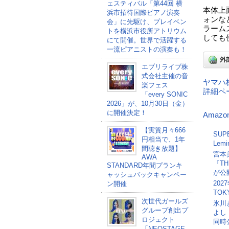
ェスティバル「第44回 横
本体上
浜市招待国際ピアノ演奏
ォンな
会」に先駆け、プレイベン
ラーム
トを横浜市役所アトリウム
しても
にて開催。世界で活躍する
一流ピアニストの演奏も！
エブリライブ株
式会社主催の音
ヤマハ
楽フェス
詳細ペ
「every SONIC
2026」が、10月30日（金）
に開催決定！
Amazo
【実質月々666
SU
円相当で、1年
Lem
間聴き放題】
宮本美
AWA
『T
STANDARD年間プランキ
が公
ャッシュバックキャンペー
20
ン開催
TOK
次世代ガールズ
氷川
グループ創出プ
よし
ロジェクト
同時
「NEOSTAGE