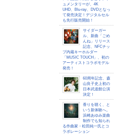
ュメンタリーが、4K
UHD、Blu-ray、DVDとなっ
て発売決定！デジタルセル
も先行販売開始！
サイダーガー
ル、新曲「ごめ
んね」リリース
記念、NFCチッ
プ内蔵キーホルダー
「MUSIC TOUCH」、初の
アーティストコラボモデル
発売！
60周年記念、森
山良子史上初の
日本武道館公演
決定！
香りを聴く、と
いう新体験へ。
浜崎あゆみ楽曲
制作でも知られ
る作曲家・松田純一氏とコ
ラボレーション