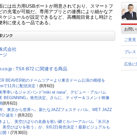
面には出力用USBポートが用意されており、スマートフ
どの充電が可能だ。専用アプリとの連携により細かなア
スケジュールが設定できるなど、高機能目覚まし時計と
便利に使える一品である。
お問い
ご意見
株式会社
プレス
ージ
広告に
n.co.jp : TSX-B72 に関連する商品
PER BEAVER初のドームツアーより東京ドーム公演の模様を
inoで11月に配信決定！
(8月6日)
季率いるジャズバンド“miki et nana”、デビュー・アルバム
HE BEGINNING』発売決定。さらに、ティザー＆コメント映像
開
(8月6日)
27年、東京から世界へ。新たなJAZZフェスティバル、MET JAZZ
YO 誕生！
(8月2日)
きよし、美空ひばりの名曲を歌い継ぐカバーアルバム「氷川き
 美空ひばりを歌う」が、9月2日発売決定！最新ビジュアルも
公開！
(7月30日)