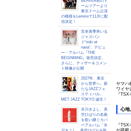
BEAVER初のド
ームツアーより
東京ドーム公演
の模様をLeminoで11月に配
信決定！
宮本美季率いる
ジャズバン
ド“miki et
nana”、デビュ
ー・アルバム『THE
BEGINNING』発売決定。
さらに、ティザー＆コメン
ト映像が公開
2027年、東京
から世界へ。新
ヤマハ
たなJAZZフェ
ワイヤ
スティバル、
『TSX
MET JAZZ TOKYO 誕生！
心地
氷川きよし、美
空ひばりの名曲
を歌い継ぐカバ
『TSX
ーアルバム「氷
が搭載
川きよし 美空ひばりを歌