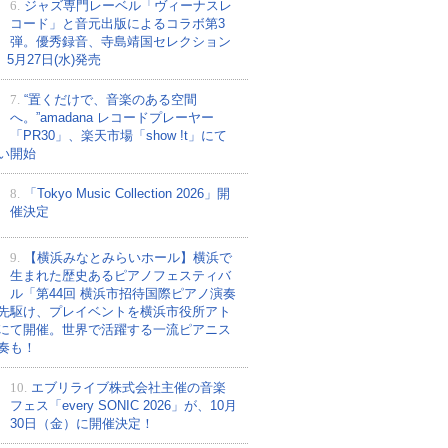
6.
ジャズ専門レーベル「ヴィーナスレ
コード」と音元出版によるコラボ第3
弾。優秀録音、寺島靖国セレクション
、5月27日(水)発売
7.
“置くだけで、音楽のある空間
へ。”amadana レコードプレーヤー
「PR30」、楽天市場「show !t」にて
い開始
8.
「Tokyo Music Collection 2026」開
催決定
9.
【横浜みなとみらいホール】横浜で
生まれた歴史あるピアノフェスティバ
ル「第44回 横浜市招待国際ピアノ演奏
先駆け、プレイベントを横浜市役所アト
にて開催。世界で活躍する一流ピアニス
奏も！
10.
エブリライブ株式会社主催の音楽
フェス「every SONIC 2026」が、10月
30日（金）に開催決定！