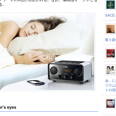
る。
SACD
取り扱
会」に
リウム
トの演
or's eyes