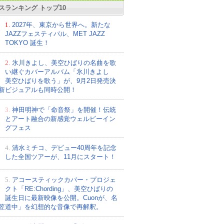
スランキング トップ10
1.
2027年、東京から世界へ。新たな
JAZZフェスティバル、MET JAZZ
TOKYO 誕生！
2.
氷川きよし、美空ひばりの名曲を歌
い継ぐカバーアルバム「氷川きよし
美空ひばりを歌う」が、9月2日発売決
新ビジュアルも同時公開！
3.
神田明神で「命音祭」を開催！伝統
とアート融合の新感覚ウェルビーイン
グフェス
4.
清水ミチコ、デビュー40周年を記念
した全国ツアーが、11月にスタート！
5.
アコースティックカバー・プロジェ
クト「RE:Chording」、美空ひばりの
誕生日に最新映像を公開。Cuonが、名
笠道中」を幻想的な音像で再解釈。