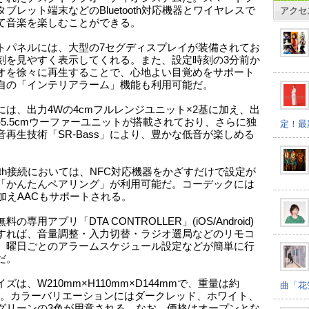
ブレット端末などのBluetooth対応機器とワイヤレスで
アクセ
て音楽を楽しむことができる。
トパネルには、大型の7セグディスプレイが装備されてお
刻を見やすく表示してくれる。また、設定時刻の3分前か
オを徐々に再生することで、心地よい目覚めをサポート
自の「インテリアラーム」機能も利用可能だ。
には、出力4Wの4cmフルレンジユニット×2基に加え、出
の5.5cmウーファーユニットが搭載されており、さらに独
定！最
音再生技術「SR-Bass」により、豊かな低音が楽しめる
tooth接続においては、NFC対応機器をかざすだけで設定が
「かんたんペアリング」が利用可能だ。コーデックには
に加えAACもサポートされる。
料の専用アプリ「DTA CONTROLLER」(iOS/Android)
すれば、音量調整・入力切替・ラジオ選局などのリモコ
、曜日ごとのアラームスケジュール設定などが簡単に行
だ。
ズは、W210mm×H110mm×D144mmで、重量は約
曲「花
kgだ。カラーバリエーションにはダークレッド、ホワイト、
グリーンの3色が用意される。なお、価格はオープンとな