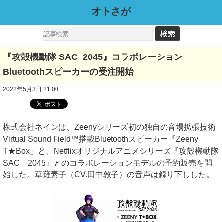
オトさが
『攻殻機動隊 SAC_2045』コラボレーション
Bluetoothスピーカーの受注開始
2022年5月3日 21:00
株式会社ネインは、Zeenyシリーズ初の独自の音場拡張技術
Virtual Sound Field™搭載Bluetoothスピーカー『Zeeny
T★Box」と、Netflixオリジナルアニメシリーズ『攻殻機動隊
SAC＿2045』とのコラボレーションモデルの予約販売を開
始した。草薙素子（CV.田中敦子）の音声は録り下しした。