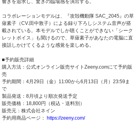
響きを追求し、驚きの臨場感を演出する。
コラボレーションモデルは、『攻殻機動隊 SAC_2045』の草
薙素子（CV.田中敦子）による録り下ろしシステム音声が搭
載されている。本モデルでしか聴くことができない「シーク
レットボイス」も聞けるので、草薙素子があなたの電脳に直
接話しかけてくるような感覚を楽しめる。
■予約販売詳細
購入方法：公式オンライン販売サイトZeeny.comにて予約販
売
予約期間：4月29日（金）11:00から6月13日（月）23:59ま
で
製品発送：8月頃より順次発送予定
販売価格：18,800円（税込・送料別）
販売元：株式会社ネイン
予約用商品ページ：
https://zeeny.com/