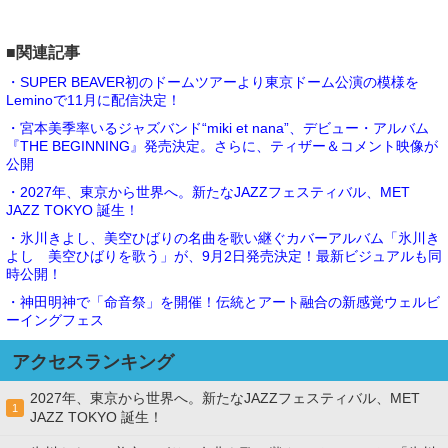
■関連記事
・SUPER BEAVER初のドームツアーより東京ドーム公演の模様を
Leminoで11月に配信決定！
・宮本美季率いるジャズバンド“miki et nana”、デビュー・アルバム
『THE BEGINNING』発売決定。さらに、ティザー＆コメント映像が
公開
・2027年、東京から世界へ。新たなJAZZフェスティバル、MET
JAZZ TOKYO 誕生！
・氷川きよし、美空ひばりの名曲を歌い継ぐカバーアルバム「氷川き
よし 美空ひばりを歌う」が、9月2日発売決定！最新ビジュアルも同
時公開！
・神田明神で「命音祭」を開催！伝統とアート融合の新感覚ウェルビ
ーイングフェス
アクセスランキング
2027年、東京から世界へ。新たなJAZZフェスティバル、MET
1
JAZZ TOKYO 誕生！