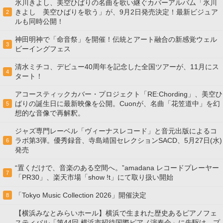
氷川きよし、美空ひばりの名曲を歌い継ぐカバーアルバム「氷川
きよし 美空ひばりを歌う」が、9月2日発売決定！最新ビジュア
2
ルも同時公開！
神田明神で「命音祭」を開催！伝統とアート融合の新感覚ウェル
3
ビーイングフェス
清水ミチコ、デビュー40周年を記念した全国ツアーが、11月にス
4
タート！
アコースティックカバー・プロジェクト「RE:Chording」、美空ひ
ばりの誕生日に最新映像を公開。Cuonが、名曲「花笠道中」を幻
5
想的な音像で再解釈。
ジャズ専門レーベル「ヴィーナスレコード」と音元出版によるコ
ラボ第3弾。優秀録音、寺島靖国セレクションSACD、5月27日(水)
6
発売
“置くだけで、音楽のある空間へ。”amadana レコードプレーヤー
7
「PR30」、楽天市場「show !t」にて取り扱い開始
「Tokyo Music Collection 2026」開催決定
8
【横浜みなとみらいホール】横浜で生まれた歴史あるピアノフェ
スティバル「第44回 横浜市招待国際ピアノ演奏会」に先駆け、プ