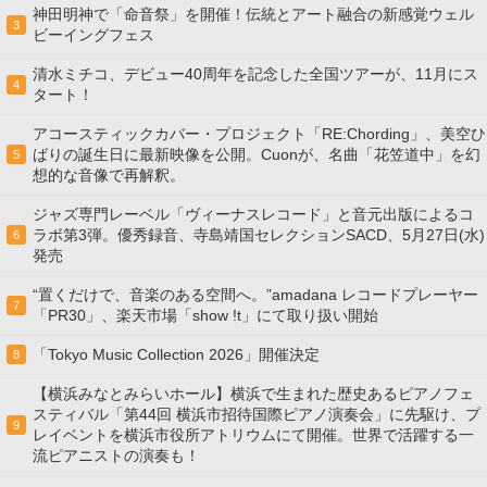
神田明神で「命音祭」を開催！伝統とアート融合の新感覚ウェル
3
ビーイングフェス
清水ミチコ、デビュー40周年を記念した全国ツアーが、11月にス
4
タート！
アコースティックカバー・プロジェクト「RE:Chording」、美空ひ
ばりの誕生日に最新映像を公開。Cuonが、名曲「花笠道中」を幻
5
想的な音像で再解釈。
ジャズ専門レーベル「ヴィーナスレコード」と音元出版によるコ
ラボ第3弾。優秀録音、寺島靖国セレクションSACD、5月27日(水)
6
発売
“置くだけで、音楽のある空間へ。”amadana レコードプレーヤー
7
「PR30」、楽天市場「show !t」にて取り扱い開始
「Tokyo Music Collection 2026」開催決定
8
【横浜みなとみらいホール】横浜で生まれた歴史あるピアノフェ
スティバル「第44回 横浜市招待国際ピアノ演奏会」に先駆け、プ
9
レイベントを横浜市役所アトリウムにて開催。世界で活躍する一
流ピアニストの演奏も！