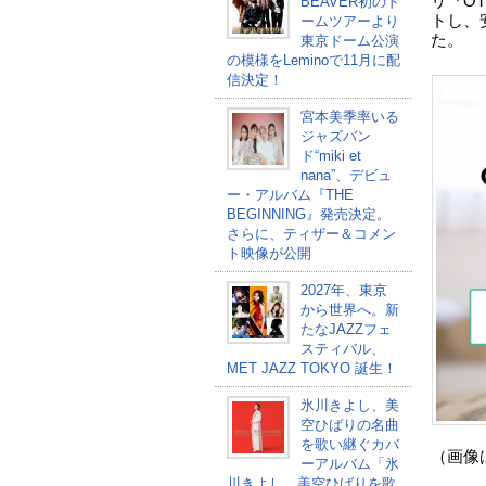
リ『OT
BEAVER初のド
トし、
ームツアーより
た。
東京ドーム公演
の模様をLeminoで11月に配
信決定！
宮本美季率いる
ジャズバン
ド“miki et
nana”、デビュ
ー・アルバム『THE
BEGINNING』発売決定。
さらに、ティザー＆コメン
ト映像が公開
2027年、東京
から世界へ。新
たなJAZZフェ
スティバル、
MET JAZZ TOKYO 誕生！
氷川きよし、美
空ひばりの名曲
を歌い継ぐカバ
（画像
ーアルバム「氷
川きよし 美空ひばりを歌