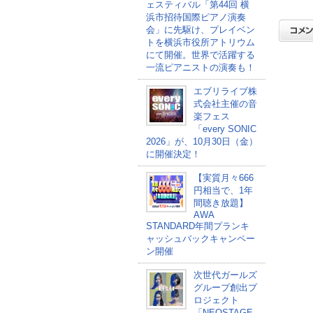
ェスティバル「第44回 横
浜市招待国際ピアノ演奏
会」に先駆け、プレイベン
トを横浜市役所アトリウム
にて開催。世界で活躍する
一流ピアニストの演奏も！
エブリライブ株
式会社主催の音
楽フェス
「every SONIC
2026」が、10月30日（金）
に開催決定！
【実質月々666
円相当で、1年
間聴き放題】
AWA
STANDARD年間プランキ
ャッシュバックキャンペー
ン開催
次世代ガールズ
グループ創出プ
ロジェクト
「NEOSTAGE