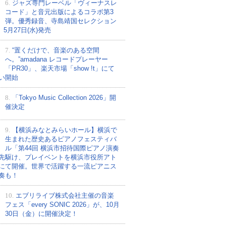
6.
ジャズ専門レーベル「ヴィーナスレ
コード」と音元出版によるコラボ第3
弾。優秀録音、寺島靖国セレクション
、5月27日(水)発売
7.
“置くだけで、音楽のある空間
へ。”amadana レコードプレーヤー
「PR30」、楽天市場「show !t」にて
い開始
8.
「Tokyo Music Collection 2026」開
催決定
9.
【横浜みなとみらいホール】横浜で
生まれた歴史あるピアノフェスティバ
ル「第44回 横浜市招待国際ピアノ演奏
先駆け、プレイベントを横浜市役所アト
にて開催。世界で活躍する一流ピアニス
奏も！
10.
エブリライブ株式会社主催の音楽
フェス「every SONIC 2026」が、10月
30日（金）に開催決定！