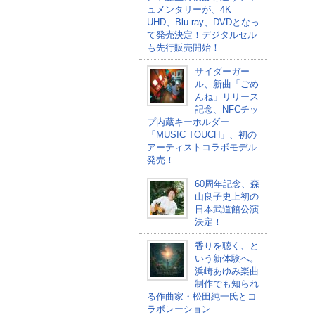
ュメンタリーが、4K
UHD、Blu-ray、DVDとなっ
て発売決定！デジタルセル
も先行販売開始！
サイダーガー
ル、新曲「ごめ
んね」リリース
記念、NFCチッ
プ内蔵キーホルダー
「MUSIC TOUCH」、初の
アーティストコラボモデル
発売！
60周年記念、森
山良子史上初の
日本武道館公演
決定！
香りを聴く、と
いう新体験へ。
浜崎あゆみ楽曲
制作でも知られ
る作曲家・松田純一氏とコ
ラボレーション