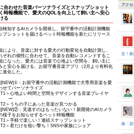
アクセ
に合わせた音楽パーソナライズとスナップショット
く時報機能で、愛犬のQOLを向上して飼い主へ安心
ける
動検知するAIカメラを開発し、留守番中の活動計測機能
ップショットを届けるペット時報機能を新たにリリース
能により、音楽に対する愛犬の行動変化を自動計測し、
定！最
れぞれの個性に合わせて、音楽を自動レコメンドするこ
能になった。愛犬には音楽で心地よい空間を、飼い主に
みと安心を届ける、お留守番音楽アプリ（2月より有料化
に進化した。
能[NEW]①：お留守番中の活動計測機能で犬専用音楽を愛
わせてパーソナライズ
INT1＞心地よい時間と空間をデザインする音楽プレイヤ
ー
INT2＞うちの子にあった音楽が見つかる
能[NEW]②：見逃すのはもったいない！新開発のAIカメラ
の様子をお知らせするペット時報機能
INT1＞手軽で楽しい！連続スナップショット
曲「花
INT2＞君だけを狙い撃ち！SNSや家族にシェア