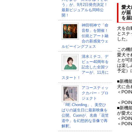
う」が、9月2日発売決定！
愛犬
最新ビジュアルも同時公
が届
開！
を届
神田明神で「命
犬を自
音祭」を開催！
とスナ
伝統とアート融
した。
合の新感覚ウェ
ルビーイングフェス
この機
愛犬そ
清水ミチコ、デ
とが可
ビュー40周年を
は楽し
記念した全国ツ
予定）
アーが、11月に
スタート！
■新機
犬に合
アコースティッ
＜PO
クカバー・プロ
ジェクト
＜PO
「RE:Chording」、美空ひ
■新機
ばりの誕生日に最新映像を
が愛犬
公開。Cuonが、名曲「花笠
＜PO
道中」を幻想的な音像で再
＜PO
解釈。