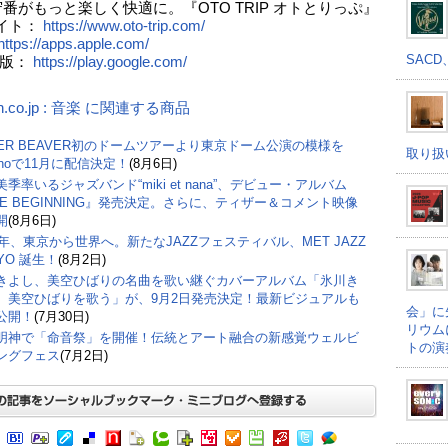
守番がもっと楽しく快適に。『OTO TRIP オトとりっぷ』
イト：
https://www.oto-trip.com/
https://apps.apple.com/
SACD
id版：
https://play.google.com/
n.co.jp : 音楽 に関連する商品
PER BEAVER初のドームツアーより東京ドーム公演の模様を
取り扱
inoで11月に配信決定！
(8月6日)
季率いるジャズバンド“miki et nana”、デビュー・アルバム
HE BEGINNING』発売決定。さらに、ティザー＆コメント映像
開
(8月6日)
27年、東京から世界へ。新たなJAZZフェスティバル、MET JAZZ
YO 誕生！
(8月2日)
きよし、美空ひばりの名曲を歌い継ぐカバーアルバム「氷川き
 美空ひばりを歌う」が、9月2日発売決定！最新ビジュアルも
会」に
公開！
(7月30日)
リウム
明神で「命音祭」を開催！伝統とアート融合の新感覚ウェルビ
トの演
ングフェス
(7月2日)