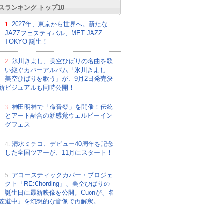
スランキング トップ10
1.
2027年、東京から世界へ。新たな
JAZZフェスティバル、MET JAZZ
TOKYO 誕生！
2.
氷川きよし、美空ひばりの名曲を歌
い継ぐカバーアルバム「氷川きよし
美空ひばりを歌う」が、9月2日発売決
新ビジュアルも同時公開！
3.
神田明神で「命音祭」を開催！伝統
とアート融合の新感覚ウェルビーイン
グフェス
4.
清水ミチコ、デビュー40周年を記念
した全国ツアーが、11月にスタート！
5.
アコースティックカバー・プロジェ
クト「RE:Chording」、美空ひばりの
誕生日に最新映像を公開。Cuonが、名
笠道中」を幻想的な音像で再解釈。