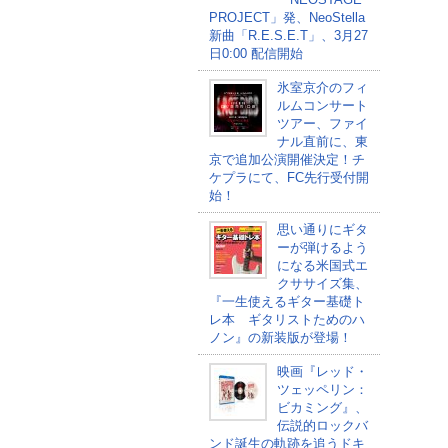
PROJECT」発、NeoStella
新曲「R.E.S.E.T」、3月27
日0:00 配信開始
氷室京介のフィ
ルムコンサート
ツアー、ファイ
ナル直前に、東
京で追加公演開催決定！チ
ケプラにて、FC先行受付開
始！
思い通りにギタ
ーが弾けるよう
になる米国式エ
クササイズ集、
『一生使えるギター基礎ト
レ本 ギタリストためのハ
ノン』の新装版が登場！
映画『レッド・
ツェッペリン：
ビカミング』、
伝説的ロックバ
ンド誕生の軌跡を追うドキ