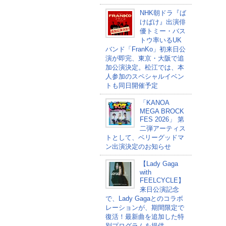
NHK朝ドラ『ば
けばけ』出演俳
優トミー・バス
トウ率いるUK
バンド「FranKo」初来日公
演が即完、東京・大阪で追
加公演決定。松江では、本
人参加のスペシャルイベン
トも同日開催予定
「KANOA
MEGA BROCK
FES 2026」 第
二弾アーティス
トとして、ベリーグッドマ
ン出演決定のお知らせ
【Lady Gaga
with
FEELCYCLE】
来日公演記念
で、Lady Gagaとのコラボ
レーションが、期間限定で
復活！最新曲を追加した特
別プログラムを提供