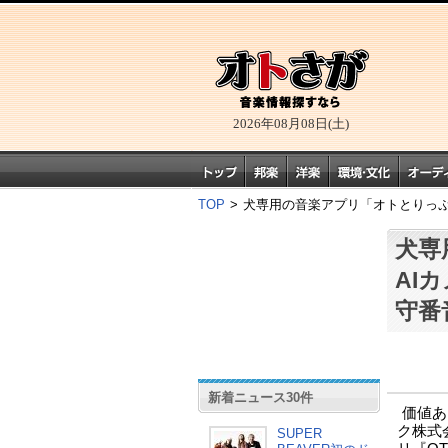
2026年08月08日(土)
TOP
>
犬専用の音楽アプリ「オトとりっぷ
犬専
AI
守番
新着ニュース30件
価値あ
ク株式
SUPER