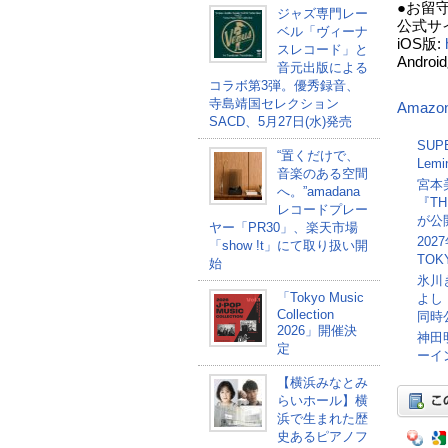
●お留
ジャズ専門レー
公式サ
ベル「ヴィーナ
iOS版:
スレコード」と
Andro
音元出版による
コラボ第3弾。優秀録音、
寺島靖国セレクション
Amazo
SACD、5月27日(水)発売
SU
“置くだけで、
Lem
音楽のある空間
宮本美
へ。”amadana
『T
レコードプレー
が公
ヤー「PR30」、楽天市場
20
「show !t」にて取り扱い開
TOK
始
氷川
「Tokyo Music
よし
Collection
同時
2026」開催決
神田
定
ーイ
【横浜みなとみ
らいホール】横
浜で生まれた歴
史あるピアノフ