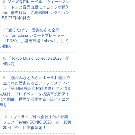
6.
ジャズ専門レーベル「ヴィーナスレ
コード」と音元出版によるコラボ第3
弾。優秀録音、寺島靖国セレクション
、5月27日(水)発売
7.
“置くだけで、音楽のある空間
へ。”amadana レコードプレーヤー
「PR30」、楽天市場「show !t」にて
い開始
8.
「Tokyo Music Collection 2026」開
催決定
9.
【横浜みなとみらいホール】横浜で
生まれた歴史あるピアノフェスティバ
ル「第44回 横浜市招待国際ピアノ演奏
先駆け、プレイベントを横浜市役所アト
にて開催。世界で活躍する一流ピアニス
奏も！
10.
エブリライブ株式会社主催の音楽
フェス「every SONIC 2026」が、10月
30日（金）に開催決定！