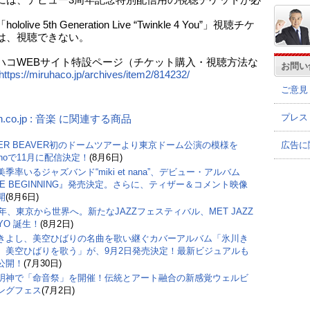
には、デビュー3周年記念特別配信用の視聴チケットが必
lolive 5th Generation Live “Twinkle 4 You”」視聴チケ
は、視聴できない。
ハコWEBサイト特設ページ（チケット購入・視聴方法な
お問い
https://miruhaco.jp/archives/item2/814232/
ご意見
プレス
n.co.jp : 音楽 に関連する商品
広告に
PER BEAVER初のドームツアーより東京ドーム公演の模様を
inoで11月に配信決定！
(8月6日)
季率いるジャズバンド“miki et nana”、デビュー・アルバム
HE BEGINNING』発売決定。さらに、ティザー＆コメント映像
開
(8月6日)
27年、東京から世界へ。新たなJAZZフェスティバル、MET JAZZ
YO 誕生！
(8月2日)
きよし、美空ひばりの名曲を歌い継ぐカバーアルバム「氷川き
 美空ひばりを歌う」が、9月2日発売決定！最新ビジュアルも
公開！
(7月30日)
明神で「命音祭」を開催！伝統とアート融合の新感覚ウェルビ
ングフェス
(7月2日)