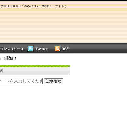
JOYSOUND「みるハコ」で配信！
オトさが
」で配信！
索