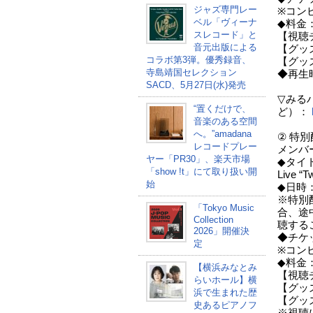
ジャズ専門レー
※コンビ
ベル「ヴィーナ
◆料金
スレコード」と
【視聴チ
音元出版による
【グッズ
コラボ第3弾。優秀録音、
【グッズ
寺島靖国セレクション
◆再生時
SACD、5月27日(水)発売
▽みる
“置くだけで、
ど）：
音楽のある空間
へ。”amadana
② 特別
レコードプレー
メンバ
ヤー「PR30」、楽天市場
◆タイトル
「show !t」にて取り扱い開
Live “T
始
◆日時：8
※特別
「Tokyo Music
合、途
Collection
聴する
2026」開催決
◆チケッ
定
※コンビ
◆料金
【横浜みなとみ
【視聴チ
らいホール】横
【グッズ
浜で生まれた歴
【グッズ
史あるピアノフ