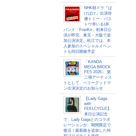
NHK朝ドラ『ば
けばけ』出演俳
優トミー・バス
トウ率いるUK
バンド「FranKo」初来日公
演が即完、東京・大阪で追
加公演決定。松江では、本
人参加のスペシャルイベン
トも同日開催予定
「KANOA
MEGA BROCK
FES 2026」 第
二弾アーティス
トとして、ベリーグッドマ
ン出演決定のお知らせ
【Lady Gaga
with
FEELCYCLE】
来日公演記念
で、Lady Gagaとのコラボ
レーションが、期間限定で
復活！最新曲を追加した特
別プログラムを提供