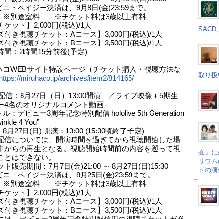
ニ・ペイジー決済は、9月8日(金)23:59まで。
：※別途室料 ※チケット料は3歳以上有料
ケット】2,000円(税込)/1人
SACD
付き視聴チケット：Aコース】3,000円(税込)/1人
付き視聴チケット：Bコース】3,500円(税込)/1人
間：2時間15分前後(予定)
ハコWEBサイト特設ページ（チケット購入・視聴方法な
取り扱
https://miruhaco.jp/archives/item2/814165/
配信：8月27日（日）13:00開演 ／ライブ映像＋5期生
ー4名のオリジナルコメント動画
：デビュー3周年記念特別配信 hololive 5th Generation
winkle 4 You”
月27日(日) 開演：13:00 (15:30頃終了予定)
配信については、開演時間を過ぎてから視聴開始した場
中からの再生となる。視聴開始時間前の内容を遡って視
会」に
ことはできない。
リウム
ト販売期間：7月7日(金)21:00 ～ 8月27日(日)15:30
トの演
ニ・ペイジー決済は、8月25日(金)23:59まで。
：※別途室料 ※チケット料は3歳以上有料
ケット】2,000円(税込)/1人
付き視聴チケット：Aコース】3,000円(税込)/1人
付き視聴チケット：Bコース】3,500円(税込)/1人