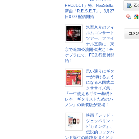
PROJECT」発、NeoStella
新曲「R.E.S.E.T」、3月27
日0:00 配信開始
氷室京介のフィ
ルムコンサート
ツアー、ファイ
ナル直前に、東
京で追加公演開催決定！チ
ケプラにて、FC先行受付開
始！
思い通りにギタ
ーが弾けるよう
になる米国式エ
クササイズ集、
『一生使えるギター基礎ト
レ本 ギタリストためのハ
ノン』の新装版が登場！
映画『レッド・
ツェッペリン：
ビカミング』、
伝説的ロックバ
ンド誕生の軌跡を追うドキ