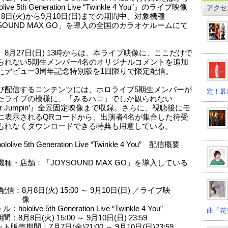
live 5th Generation Live “Twinkle 4 You”』のライブ映像
アクセ
8日(火)から9月10日(日)までの期間中、対象機種
SOUND MAX GO」を導入の全国のカラオケルームにて
、8月27日(日) 13時からは、本ライブ映像に、ここだけで
られない5期生メンバー4名のオリジナルコメントを追加
たデビュー3周年記念特別版を1回限りで限定配信。
び配信するコンテンツには、ホロライブ5期生メンバーが
定！最
たライブの模様に、「みるハコ」でしか観られない
er Jumpin’』全景固定映像まで収録。さらに、視聴後にモ
に表示されるQRコードから、出演者4名が集合した待受
もれなくダウンロードできる特典も用意している。
olive 5th Generation Live “Twinkle 4 You” 配信概要
種・店舗：「JOYSOUND MAX GO」を導入している
配信：8月8日(火) 15:00 ～ 9月10日(日) ／ライブ映
像
hololive 5th Generation Live “Twinkle 4 You”
曲「花
：8月8日(火) 15:00 ～ 9月10日(日) 23:59
ト販売期間：7月7日(金)21:00 ～ 9月10日(日)23:59