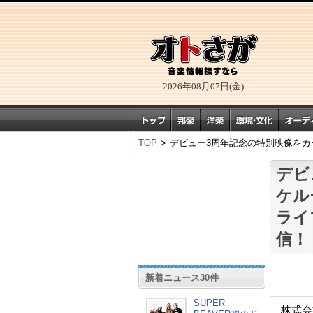
2026年08月07日(金)
TOP
>
デビュー3周年記念の特別映像をカ
デビ
ケル
ライ
信！
新着ニュース30件
SUPER
株式会