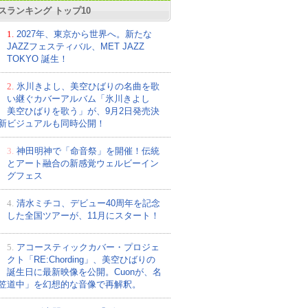
スランキング トップ10
1.
2027年、東京から世界へ。新たな
JAZZフェスティバル、MET JAZZ
TOKYO 誕生！
2.
氷川きよし、美空ひばりの名曲を歌
い継ぐカバーアルバム「氷川きよし
美空ひばりを歌う」が、9月2日発売決
新ビジュアルも同時公開！
3.
神田明神で「命音祭」を開催！伝統
とアート融合の新感覚ウェルビーイン
グフェス
4.
清水ミチコ、デビュー40周年を記念
した全国ツアーが、11月にスタート！
5.
アコースティックカバー・プロジェ
クト「RE:Chording」、美空ひばりの
誕生日に最新映像を公開。Cuonが、名
笠道中」を幻想的な音像で再解釈。