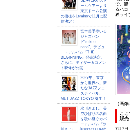
BEAVER初のド
で、観
ームツアーより
るハコ
東京ドーム公演
独ライ
の模様をLeminoで11月に配
信決定！
宮本美季率いる
ジャズバン
ド“miki et
nana”、デビュ
ー・アルバム『THE
BEGINNING』発売決定。
さらに、ティザー＆コメン
ト映像が公開
2027年、東京
から世界へ。新
たなJAZZフェ
スティバル、
MET JAZZ TOKYO 誕生！
（画像
氷川きよし、美
ここ
空ひばりの名曲
販売
を歌い継ぐカバ
ーアルバム「氷
7月7日
川きよし 美空ひばりを歌