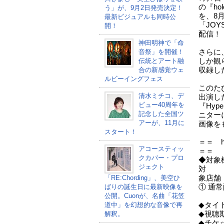
の『holo
う」が、9月2日発売決定！
を、8月
最新ビジュアルも同時公
「JOY
開！
配信！
神田明神で「命
音祭」を開催！
さらに
伝統とアート融
しか観
合の新感覚ウェ
収録し
ルビーイングフェス
このた
清水ミチコ、デ
出演し
ビュー40周年を
『Hyp
記念した全国ツ
ニター
アーが、11月に
画像を
スタート！
＝＝ hol
アコースティッ
＝＝
クカバー・プロ
◆対象機
ジェクト
対
「RE:Chording」、美空ひ
象店舗
ばりの誕生日に最新映像を
① 通常
公開。Cuonが、名曲「花笠
道中」を幻想的な音像で再
◆タイトル：
解釈。
◆視聴期間
◆チケッ