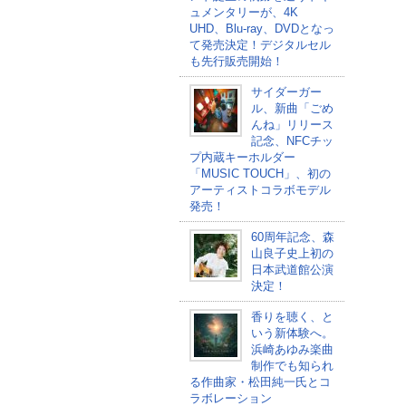
ュメンタリーが、4K
UHD、Blu-ray、DVDとなっ
て発売決定！デジタルセル
も先行販売開始！
サイダーガー
ル、新曲「ごめ
んね」リリース
記念、NFCチッ
プ内蔵キーホルダー
「MUSIC TOUCH」、初の
アーティストコラボモデル
発売！
60周年記念、森
山良子史上初の
日本武道館公演
決定！
香りを聴く、と
いう新体験へ。
浜崎あゆみ楽曲
制作でも知られ
る作曲家・松田純一氏とコ
ラボレーション