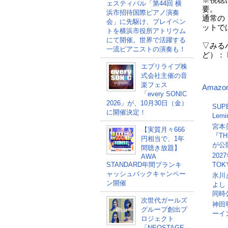
※視聴
ェスティバル「第44回 横
要。
浜市招待国際ピアノ演奏
通常の「ho
会」に先駆け、プレイベン
ットで
トを横浜市役所アトリウム
にて開催。世界で活躍する
▽みる
一流ピアニストの演奏も！
ど）：
エブリライブ株
式会社主催の音
楽フェス
Amazo
「every SONIC
2026」が、10月30日（金）
SU
に開催決定！
Lem
宮本美
【実質月々666
『T
円相当で、1年
が公
間聴き放題】
20
AWA
STANDARD年間プランキ
TOK
ャッシュバックキャンペー
氷川
ン開催
よし
同時
次世代ガールズ
神田
グループ創出プ
ーイ
ロジェクト
「NEOSTAGE