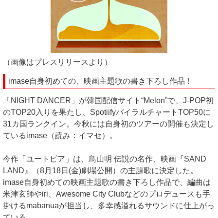
（画像はプレスリリースより）
imase自身初めての、映画主題歌の書き下ろし作品！
「NIGHT DANCER」が韓国配信サイト“Melon”で、J-POP初
のTOP20入りを果たし、SpotiifyバイラルチャートTOP50に
31カ国ランクイン。今秋には自身初のツアーの開催も決定し
ているimase（読み：イマセ）。
今作「ユートピア」は、鳥山明 伝説の名作、映画『SAND
LAND』（8月18日(金)劇場公開）の主題歌に決定した。
imase自身初めての映画主題歌の書き下ろし作品で、編曲は
米津玄師やiri、Awesome City Clubなどのプロデュースも手
掛けるmabanuaが担当し、多幸感溢れるサウンドに仕上がっ
ている。