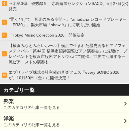
ラボ第3弾。優秀録音、寺島靖国セレクションSACD、5月27日(水)
6
発売
“置くだけで、音楽のある空間へ。”amadana レコードプレーヤー
7
「PR30」、楽天市場「show !t」にて取り扱い開始
「Tokyo Music Collection 2026」開催決定
8
【横浜みなとみらいホール】横浜で生まれた歴史あるピアノフェ
スティバル「第44回 横浜市招待国際ピアノ演奏会」に先駆け、プ
9
レイベントを横浜市役所アトリウムにて開催。世界で活躍する一
流ピアニストの演奏も！
エブリライブ株式会社主催の音楽フェス「every SONIC 2026」
10
が、10月30日（金）に開催決定！
カテゴリ一覧
邦楽
このカテゴリの記事一覧を見る
洋楽
このカテゴリの記事一覧を見る