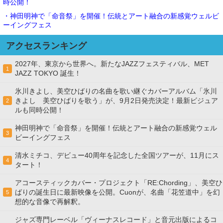
時公開！
・神田明神で「命音祭」を開催！伝統とアート融合の新感覚ウェルビ
ーイングフェス
アクセスランキング
2027年、東京から世界へ。新たなJAZZフェスティバル、MET
1
JAZZ TOKYO 誕生！
氷川きよし、美空ひばりの名曲を歌い継ぐカバーアルバム「氷川
きよし 美空ひばりを歌う」が、9月2日発売決定！最新ビジュア
2
ルも同時公開！
神田明神で「命音祭」を開催！伝統とアート融合の新感覚ウェル
3
ビーイングフェス
清水ミチコ、デビュー40周年を記念した全国ツアーが、11月にス
4
タート！
アコースティックカバー・プロジェクト「RE:Chording」、美空ひ
ばりの誕生日に最新映像を公開。Cuonが、名曲「花笠道中」を幻
5
想的な音像で再解釈。
ジャズ専門レーベル「ヴィーナスレコード」と音元出版によるコ