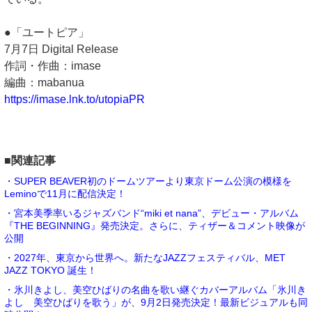
●「ユートピア」
7月7日 Digital Release
作詞・作曲：imase
編曲：mabanua
https://imase.lnk.to/utopiaPR
■関連記事
・SUPER BEAVER初のドームツアーより東京ドーム公演の模様を
Leminoで11月に配信決定！
・宮本美季率いるジャズバンド“miki et nana”、デビュー・アルバム
『THE BEGINNING』発売決定。さらに、ティザー＆コメント映像が
公開
・2027年、東京から世界へ。新たなJAZZフェスティバル、MET
JAZZ TOKYO 誕生！
・氷川きよし、美空ひばりの名曲を歌い継ぐカバーアルバム「氷川き
よし 美空ひばりを歌う」が、9月2日発売決定！最新ビジュアルも同