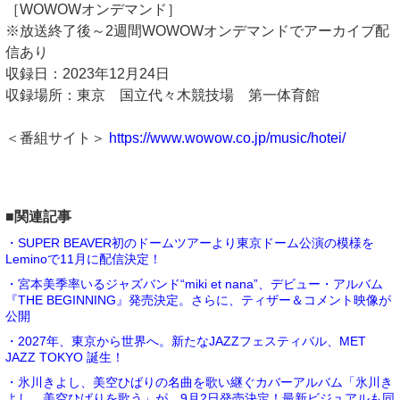
［WOWOWオンデマンド］
※放送終了後～2週間WOWOWオンデマンドでアーカイブ配
信あり
収録日：2023年12月24日
収録場所：東京 国立代々木競技場 第一体育館
＜番組サイト＞
https://www.wowow.co.jp/music/hotei/
■関連記事
・SUPER BEAVER初のドームツアーより東京ドーム公演の模様を
Leminoで11月に配信決定！
・宮本美季率いるジャズバンド“miki et nana”、デビュー・アルバム
『THE BEGINNING』発売決定。さらに、ティザー＆コメント映像が
公開
・2027年、東京から世界へ。新たなJAZZフェスティバル、MET
JAZZ TOKYO 誕生！
・氷川きよし、美空ひばりの名曲を歌い継ぐカバーアルバム「氷川き
よし 美空ひばりを歌う」が、9月2日発売決定！最新ビジュアルも同