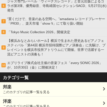
ジャズ専門レーベル「ヴィーナスレコード」と音元出版によるコ
ラボ第3弾。優秀録音、寺島靖国セレクションSACD、5月27日(水)
6
発売
“置くだけで、音楽のある空間へ。”amadana レコードプレーヤー
7
「PR30」、楽天市場「show !t」にて取り扱い開始
「Tokyo Music Collection 2026」開催決定
8
【横浜みなとみらいホール】横浜で生まれた歴史あるピアノフェ
スティバル「第44回 横浜市招待国際ピアノ演奏会」に先駆け、プ
9
レイベントを横浜市役所アトリウムにて開催。世界で活躍する一
流ピアニストの演奏も！
エブリライブ株式会社主催の音楽フェス「every SONIC 2026」
10
が、10月30日（金）に開催決定！
カテゴリ一覧
邦楽
このカテゴリの記事一覧を見る
洋楽
このカテゴリの記事一覧を見る