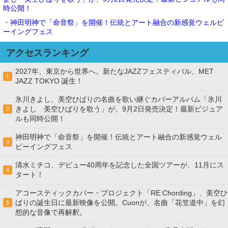
時公開！
・神田明神で「命音祭」を開催！伝統とアート融合の新感覚ウェルビ
ーイングフェス
アクセスランキング
2027年、東京から世界へ。新たなJAZZフェスティバル、MET
1
JAZZ TOKYO 誕生！
氷川きよし、美空ひばりの名曲を歌い継ぐカバーアルバム「氷川
きよし 美空ひばりを歌う」が、9月2日発売決定！最新ビジュア
2
ルも同時公開！
神田明神で「命音祭」を開催！伝統とアート融合の新感覚ウェル
3
ビーイングフェス
清水ミチコ、デビュー40周年を記念した全国ツアーが、11月にス
4
タート！
アコースティックカバー・プロジェクト「RE:Chording」、美空ひ
ばりの誕生日に最新映像を公開。Cuonが、名曲「花笠道中」を幻
5
想的な音像で再解釈。