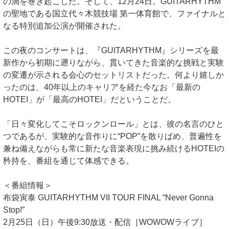
の渦を巻き起こした。そして、12月24日。GUITARHYTHM
の聖地である国立代々木競技場 第一体育館で、ファイナルと
なる特別追加公演が開催された。
この夜のコンサートは、『GUITARHYTHM』シリーズを最
新作から初期に遡りながら、貫いてきた音楽的な挑戦と実験
の変遷が示される会心のセットリストだった。何より嬉しか
ったのは、40年以上のキャリアを経た今なお「最新の
HOTEI」が「最高のHOTEI」だということだ。
「日々変化してこそロックンロール」とは、彼の名言のひと
つであるが、実験的な音作りに“POP”を散りばめ、普遍性を
兼ね備えながらも常に新たな音楽表現に挑み続けるHOTEIの
矜持を、番組を通じて体感できる。
＜番組情報＞
布袋寅泰 GUITARHYTHM VII TOUR FINAL “Never Gonna
Stop!”
2月25日（日）午後9:30放送・配信［WOWOWライブ］