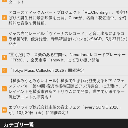
タート！
アコースティックカバー・プロジェクト「RE:Chording」、美空ひ
ばりの誕生日に最新映像を公開。Cuonが、名曲「花笠道中」を幻
5
想的な音像で再解釈。
ジャズ専門レーベル「ヴィーナスレコード」と音元出版によるコ
ラボ第3弾。優秀録音、寺島靖国セレクションSACD、5月27日(水)
6
発売
“置くだけで、音楽のある空間へ。”amadana レコードプレーヤー
7
「PR30」、楽天市場「show !t」にて取り扱い開始
「Tokyo Music Collection 2026」開催決定
8
【横浜みなとみらいホール】横浜で生まれた歴史あるピアノフェ
スティバル「第44回 横浜市招待国際ピアノ演奏会」に先駆け、プ
9
レイベントを横浜市役所アトリウムにて開催。世界で活躍する一
流ピアニストの演奏も！
エブリライブ株式会社主催の音楽フェス「every SONIC 2026」
10
が、10月30日（金）に開催決定！
カテゴリ一覧