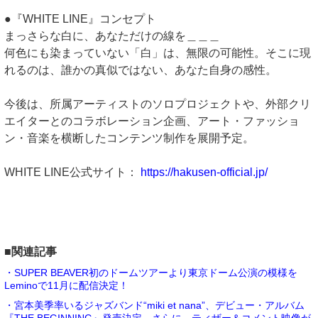
●『WHITE LINE』コンセプト
まっさらな白に、あなただけの線を＿＿＿
何色にも染まっていない「白」は、無限の可能性。そこに現
れるのは、誰かの真似ではない、あなた自身の感性。
今後は、所属アーティストのソロプロジェクトや、外部クリ
エイターとのコラボレーション企画、アート・ファッショ
ン・音楽を横断したコンテンツ制作を展開予定。
WHITE LINE公式サイト：
https://hakusen-official.jp/
■関連記事
・SUPER BEAVER初のドームツアーより東京ドーム公演の模様を
Leminoで11月に配信決定！
・宮本美季率いるジャズバンド“miki et nana”、デビュー・アルバム