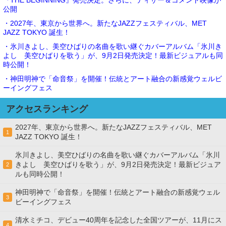
『THE BEGINNING』発売決定。さらに、ティザー＆コメント映像が
公開
・2027年、東京から世界へ。新たなJAZZフェスティバル、MET
JAZZ TOKYO 誕生！
・氷川きよし、美空ひばりの名曲を歌い継ぐカバーアルバム「氷川き
よし 美空ひばりを歌う」が、9月2日発売決定！最新ビジュアルも同
時公開！
・神田明神で「命音祭」を開催！伝統とアート融合の新感覚ウェルビ
ーイングフェス
アクセスランキング
2027年、東京から世界へ。新たなJAZZフェスティバル、MET
1
JAZZ TOKYO 誕生！
氷川きよし、美空ひばりの名曲を歌い継ぐカバーアルバム「氷川
きよし 美空ひばりを歌う」が、9月2日発売決定！最新ビジュア
2
ルも同時公開！
神田明神で「命音祭」を開催！伝統とアート融合の新感覚ウェル
3
ビーイングフェス
清水ミチコ、デビュー40周年を記念した全国ツアーが、11月にス
4