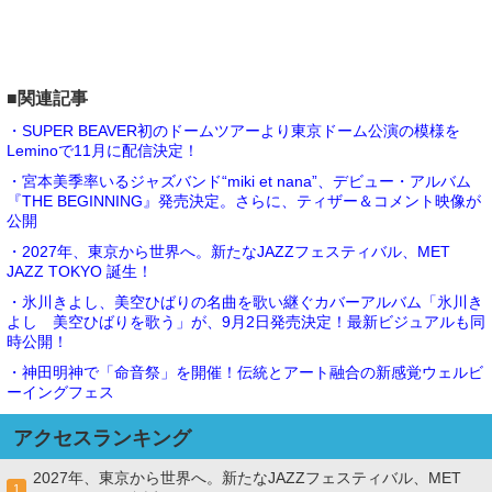
■関連記事
・SUPER BEAVER初のドームツアーより東京ドーム公演の模様を
Leminoで11月に配信決定！
・宮本美季率いるジャズバンド“miki et nana”、デビュー・アルバム
『THE BEGINNING』発売決定。さらに、ティザー＆コメント映像が
公開
・2027年、東京から世界へ。新たなJAZZフェスティバル、MET
JAZZ TOKYO 誕生！
・氷川きよし、美空ひばりの名曲を歌い継ぐカバーアルバム「氷川き
よし 美空ひばりを歌う」が、9月2日発売決定！最新ビジュアルも同
時公開！
・神田明神で「命音祭」を開催！伝統とアート融合の新感覚ウェルビ
ーイングフェス
アクセスランキング
2027年、東京から世界へ。新たなJAZZフェスティバル、MET
1