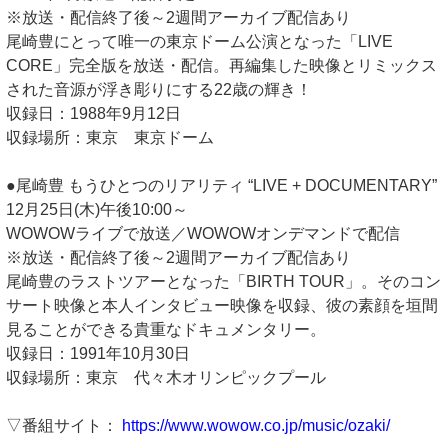
※放送・配信終了後～2週間アーカイブ配信あり
尾崎豊にとって唯一の東京ドーム公演となった「LIVE
CORE」完全版を放送・配信。再編集した映像とリミックス
された音源が浮き彫りにする22歳の輝き！
収録日：1988年9月12日
収録場所：東京 東京ドーム
●尾崎豊 もうひとつのリアリティ “LIVE + DOCUMENTARY”
12月25日(木)午後10:00～
WOWOWライブで放送／WOWOWオンデマンドで配信
※放送・配信終了後～2週間アーカイブ配信あり
尾崎豊のラストツアーとなった「BIRTH TOUR」。そのコン
サート映像と本人インタビュー映像を収録、彼の素顔を垣間
見ることができる貴重なドキュメンタリー。
収録日：1991年10月30日
収録場所：東京 代々木オリンピックプール
▽番組サイト：
https://www.wowow.co.jp/music/ozaki/