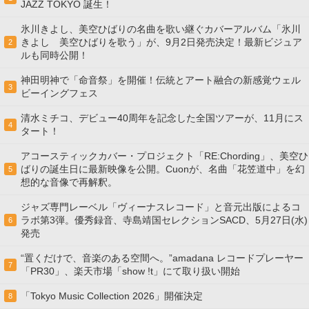
JAZZ TOKYO 誕生！
氷川きよし、美空ひばりの名曲を歌い継ぐカバーアルバム「氷川
きよし 美空ひばりを歌う」が、9月2日発売決定！最新ビジュア
2
ルも同時公開！
神田明神で「命音祭」を開催！伝統とアート融合の新感覚ウェル
3
ビーイングフェス
清水ミチコ、デビュー40周年を記念した全国ツアーが、11月にス
4
タート！
アコースティックカバー・プロジェクト「RE:Chording」、美空ひ
ばりの誕生日に最新映像を公開。Cuonが、名曲「花笠道中」を幻
5
想的な音像で再解釈。
ジャズ専門レーベル「ヴィーナスレコード」と音元出版によるコ
ラボ第3弾。優秀録音、寺島靖国セレクションSACD、5月27日(水)
6
発売
“置くだけで、音楽のある空間へ。”amadana レコードプレーヤー
7
「PR30」、楽天市場「show !t」にて取り扱い開始
「Tokyo Music Collection 2026」開催決定
8