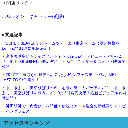
＜関連リンク＞
ハルシオン・ギャラリー(英語)
■関連記事
・SUPER BEAVER初のドームツアーより東京ドーム公演の模様を
Leminoで11月に配信決定！
・宮本美季率いるジャズバンド“miki et nana”、デビュー・アルバム
『THE BEGINNING』発売決定。さらに、ティザー＆コメント映像が
公開
・2027年、東京から世界へ。新たなJAZZフェスティバル、MET
JAZZ TOKYO 誕生！
・氷川きよし、美空ひばりの名曲を歌い継ぐカバーアルバム「氷川き
よし 美空ひばりを歌う」が、9月2日発売決定！最新ビジュアルも同
時公開！
・神田明神で「命音祭」を開催！伝統とアート融合の新感覚ウェルビ
ーイングフェス
アクセスランキング