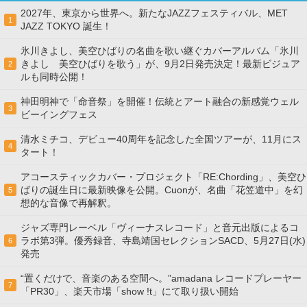
2027年、東京から世界へ。新たなJAZZフェスティバル、MET
1
JAZZ TOKYO 誕生！
氷川きよし、美空ひばりの名曲を歌い継ぐカバーアルバム「氷川
きよし 美空ひばりを歌う」が、9月2日発売決定！最新ビジュア
2
ルも同時公開！
神田明神で「命音祭」を開催！伝統とアート融合の新感覚ウェル
3
ビーイングフェス
清水ミチコ、デビュー40周年を記念した全国ツアーが、11月にス
4
タート！
アコースティックカバー・プロジェクト「RE:Chording」、美空ひ
ばりの誕生日に最新映像を公開。Cuonが、名曲「花笠道中」を幻
5
想的な音像で再解釈。
ジャズ専門レーベル「ヴィーナスレコード」と音元出版によるコ
ラボ第3弾。優秀録音、寺島靖国セレクションSACD、5月27日(水)
6
発売
“置くだけで、音楽のある空間へ。”amadana レコードプレーヤー
7
「PR30」、楽天市場「show !t」にて取り扱い開始