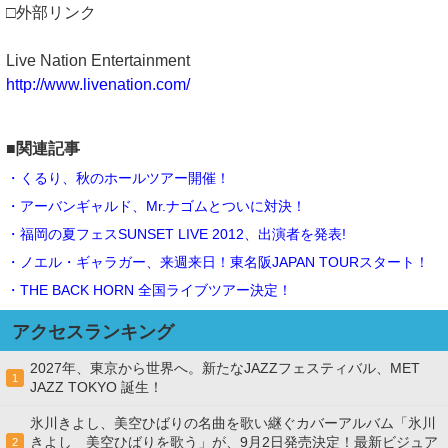
□外部リンク
Live Nation Entertainment
http://www.livenation.com/
■関連記事
・くるり、秋のホールツアー開催！
・アーバンギャルド、Mr.ナゴムとついに対決！
・福岡の夏フェスSUNSET LIVE 2012、出演者を発表!
・ノエル・ギャラガー、来週来日！東名阪JAPAN TOURスタート！
・THE BACK HORN 全国ライブツアー決定！
アクセスランキング
2027年、東京から世界へ。新たなJAZZフェスティバル、MET
1
JAZZ TOKYO 誕生！
氷川きよし、美空ひばりの名曲を歌い継ぐカバーアルバム「氷川
きよし 美空ひばりを歌う」が、9月2日発売決定！最新ビジュア
2