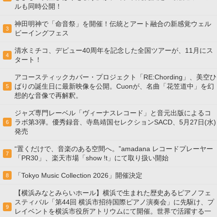
ルも同時公開！
神田明神で「命音祭」を開催！伝統とアート融合の新感覚ウェル
3
ビーイングフェス
清水ミチコ、デビュー40周年を記念した全国ツアーが、11月にス
4
タート！
アコースティックカバー・プロジェクト「RE:Chording」、美空ひ
ばりの誕生日に最新映像を公開。Cuonが、名曲「花笠道中」を幻
5
想的な音像で再解釈。
ジャズ専門レーベル「ヴィーナスレコード」と音元出版によるコ
ラボ第3弾。優秀録音、寺島靖国セレクションSACD、5月27日(水)
6
発売
“置くだけで、音楽のある空間へ。”amadana レコードプレーヤー
7
「PR30」、楽天市場「show !t」にて取り扱い開始
「Tokyo Music Collection 2026」開催決定
8
【横浜みなとみらいホール】横浜で生まれた歴史あるピアノフェ
スティバル「第44回 横浜市招待国際ピアノ演奏会」に先駆け、プ
9
レイベントを横浜市役所アトリウムにて開催。世界で活躍する一