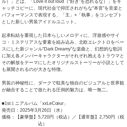
ル）」とは、「Love it out loud（“好き”を恐れるな）」をキ
ャッチコピーに、現代社会で抑圧されがちな“本音”を音楽と
パフォーマンスで表現する、「主」×「執事」をコンセプト
とした新しい男装アイドルユニット。
起承転結を重視した日本らしいメロディに、浮遊感やサイ
コ・ミステリアスな要素を組み込み、北欧エレクトロをベー
スにした新ジャンル“Dark Dreamy”な楽曲と、幻想的な歌詞
に加え各メンバーキャラクターがそれぞれ抱えるトラウマと
その解放をテーマにしたオリジナルストーリーが小説として
も展開されるのが大きな特徴。
男装の神秘性に、ダークで耽美な独自のビジュアルと世界観
が融合することで放たれる圧倒的魅力は、唯一無二。
■1stミニアルバム「xxLeCœur」
発売日：2025年3月26日（水）
価格：【豪華盤】5,720円（税込）／【通常盤】2,750円（税
込）