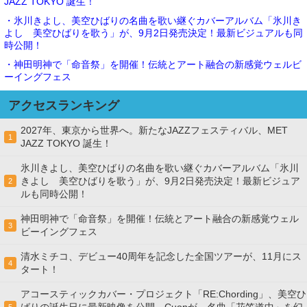
JAZZ TOKYO 誕生！
・氷川きよし、美空ひばりの名曲を歌い継ぐカバーアルバム「氷川き
よし 美空ひばりを歌う」が、9月2日発売決定！最新ビジュアルも同
時公開！
・神田明神で「命音祭」を開催！伝統とアート融合の新感覚ウェルビ
ーイングフェス
アクセスランキング
2027年、東京から世界へ。新たなJAZZフェスティバル、MET
1
JAZZ TOKYO 誕生！
氷川きよし、美空ひばりの名曲を歌い継ぐカバーアルバム「氷川
きよし 美空ひばりを歌う」が、9月2日発売決定！最新ビジュア
2
ルも同時公開！
神田明神で「命音祭」を開催！伝統とアート融合の新感覚ウェル
3
ビーイングフェス
清水ミチコ、デビュー40周年を記念した全国ツアーが、11月にス
4
タート！
アコースティックカバー・プロジェクト「RE:Chording」、美空ひ