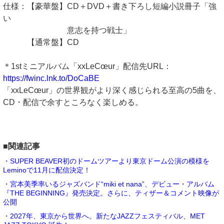
仕様：【豪華盤】CD＋DVD＋書き下ろし短編小説冊子「強
い
意志を持つ戦士」
【通常盤】CD
＊1stミニアルバム「xxLeCœur」配信先URL：
https://fwinc.lnk.to/DoCaBE
「xxLeCœur」の世界観がより深く感じられる至高の5曲を、
CD・配信で余すところなく楽しめる。
■関連記事
・SUPER BEAVER初のドームツアーより東京ドーム公演の模様を
Leminoで11月に配信決定！
・宮本美季率いるジャズバンド“miki et nana”、デビュー・アルバム
『THE BEGINNING』発売決定。さらに、ティザー＆コメント映像が
公開
・2027年、東京から世界へ。新たなJAZZフェスティバル、MET