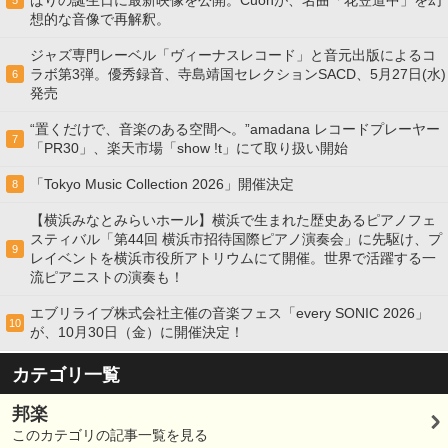
ばりの誕生日に最新映像を公開。Cuonが、名曲「花笠道中」を幻
5
想的な音像で再解釈。
ジャズ専門レーベル「ヴィーナスレコード」と音元出版によるコ
ラボ第3弾。優秀録音、寺島靖国セレクションSACD、5月27日(水)
6
発売
“置くだけで、音楽のある空間へ。”amadana レコードプレーヤー
7
「PR30」、楽天市場「show !t」にて取り扱い開始
「Tokyo Music Collection 2026」開催決定
8
【横浜みなとみらいホール】横浜で生まれた歴史あるピアノフェ
スティバル「第44回 横浜市招待国際ピアノ演奏会」に先駆け、プ
9
レイベントを横浜市役所アトリウムにて開催。世界で活躍する一
流ピアニストの演奏も！
エブリライブ株式会社主催の音楽フェス「every SONIC 2026」
10
が、10月30日（金）に開催決定！
カテゴリ一覧
邦楽
このカテゴリの記事一覧を見る