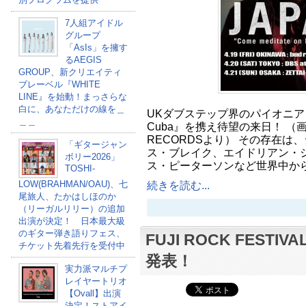
7人組アイドル
グループ
「AsIs」を擁す
るAEGIS
GROUP、新クリエイティ
ブレーベル『WHITE
LINE』を始動！まっさらな
白に、あなただけの線を＿
UKダブステップ界のパイオニア、マ
＿＿
Cuba』を携え待望の来日！ （画像
RECORDSより） その存在は
「ギタージャン
ス・ブレイク、エイドリアン・
ボリー2026」
ス・ピーターソンなど世界中か
TOSHI-
LOW(BRAHMAN/OAU)、七
続きを読む...
尾旅人、たかはしほのか
（リーガルリリー）の追加
出演が決定！ 日本最大級
のギター弾き語りフェス、
FUJI ROCK FESTI
チケット先着先行を受付中
発表！
実力派マルチプ
レイヤートリオ
【Ovall】出演
決定！ストアイ