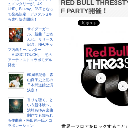
RED BULL THRE3STY
ュメンタリーが、4K
UHD、Blu-ray、DVDとなっ
F PARTY開催！
て発売決定！デジタルセル
も先行販売開始！
サイダーガー
ル、新曲「ごめ
んね」リリース
記念、NFCチッ
プ内蔵キーホルダー
「MUSIC TOUCH」、初の
アーティストコラボモデル
発売！
60周年記念、森
山良子史上初の
日本武道館公演
決定！
香りを聴く、と
いう新体験へ。
浜崎あゆみ楽曲
制作でも知られ
る作曲家・松田純一氏とコ
ラボレーション
世界一フロアをロックすることが