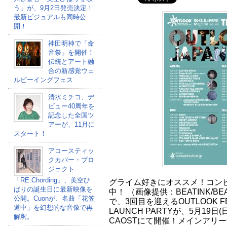
う」が、9月2日発売決定！
最新ビジュアルも同時公
開！
神田明神で「命
音祭」を開催！
伝統とアート融
合の新感覚ウェ
ルビーイングフェス
清水ミチコ、デ
ビュー40周年を
記念した全国ツ
アーが、11月に
スタート！
アコースティッ
クカバー・プロ
ジェクト
「RE:Chording」、美空ひ
グライム好きにオススメ！コンピ『G
ばりの誕生日に最新映像を
中！ （画像提供：BEATINK/BE
公開。Cuonが、名曲「花笠
で、3回目を迎えるOUTLOOK FE
道中」を幻想的な音像で再
LAUNCH PARTYが、5月19日(日
解釈。
CAOSTにて開催！メインアリー