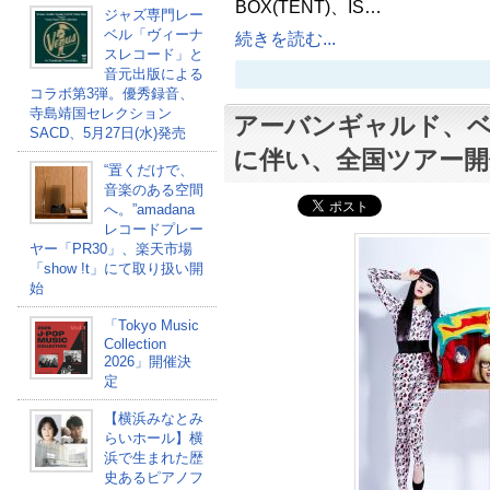
BOX(TENT)、IS…
ジャズ専門レー
ベル「ヴィーナ
続きを読む...
スレコード」と
音元出版による
コラボ第3弾。優秀録音、
寺島靖国セレクション
アーバンギャルド、
SACD、5月27日(水)発売
に伴い、全国ツアー開
“置くだけで、
音楽のある空間
へ。”amadana
レコードプレー
ヤー「PR30」、楽天市場
「show !t」にて取り扱い開
始
「Tokyo Music
Collection
2026」開催決
定
【横浜みなとみ
らいホール】横
浜で生まれた歴
史あるピアノフ