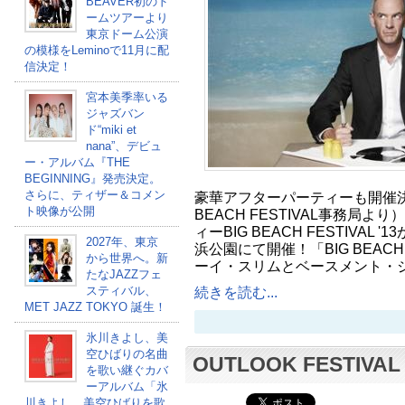
BEAVER初のド
ームツアーより
東京ドーム公演
の模様をLeminoで11月に配
信決定！
宮本美季率いる
ジャズバン
ド“miki et
nana”、デビュ
ー・アルバム『THE
BEGINNING』発売決定。
さらに、ティザー＆コメン
豪華アフターパーティーも開催決
ト映像が公開
BEACH FESTIVAL事務局
ィーBIG BEACH FESTIVAL 
2027年、東京
浜公園にて開催！「BIG BEAC
から世界へ。新
ーイ・スリムとベースメント・
たなJAZZフェ
スティバル、
続きを読む...
MET JAZZ TOKYO 誕生！
氷川きよし、美
空ひばりの名曲
OUTLOOK FESTIV
を歌い継ぐカバ
ーアルバム「氷
川きよし 美空ひばりを歌