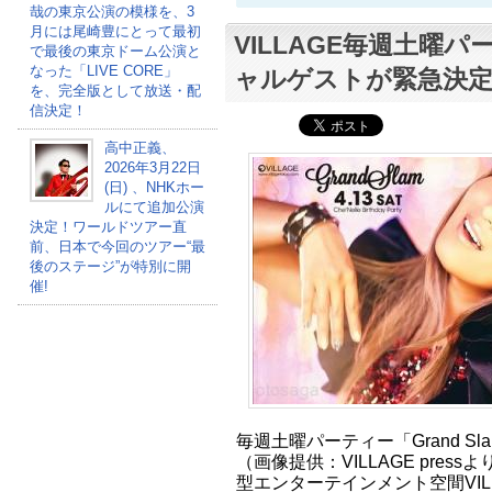
哉の東京公演の模様を、3
月には尾崎豊にとって最初
VILLAGE毎週土曜
で最後の東京ドーム公演と
なった「LIVE CORE」
ャルゲストが緊急決定
を、完全版として放送・配
信決定！
高中正義、
2026年3月22日
(日) 、NHKホー
ルにて追加公演
決定！ワールドツアー直
前、日本で今回のツアー“最
後のステージ”が特別に開
催!
毎週土曜パーティー「Grand S
（画像提供：VILLAGE pres
型エンターテインメント空間VIL