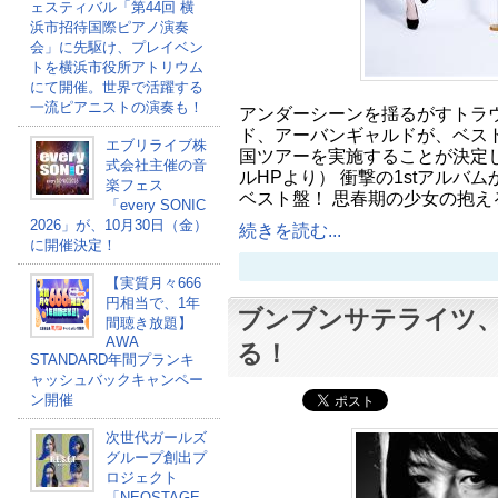
ェスティバル「第44回 横
浜市招待国際ピアノ演奏
会」に先駆け、プレイベン
トを横浜市役所アトリウム
にて開催。世界で活躍する
一流ピアニストの演奏も！
アンダーシーンを揺るがすトラ
ド、アーバンギャルドが、ベス
エブリライブ株
国ツアーを実施することが決定し
式会社主催の音
ルHPより） 衝撃の1stアルバ
楽フェス
ベスト盤！ 思春期の少女の抱え
「every SONIC
2026」が、10月30日（金）
続きを読む...
に開催決定！
【実質月々666
円相当で、1年
ブンブンサテライツ、
間聴き放題】
AWA
る！
STANDARD年間プランキ
ャッシュバックキャンペー
ン開催
次世代ガールズ
グループ創出プ
ロジェクト
「NEOSTAGE