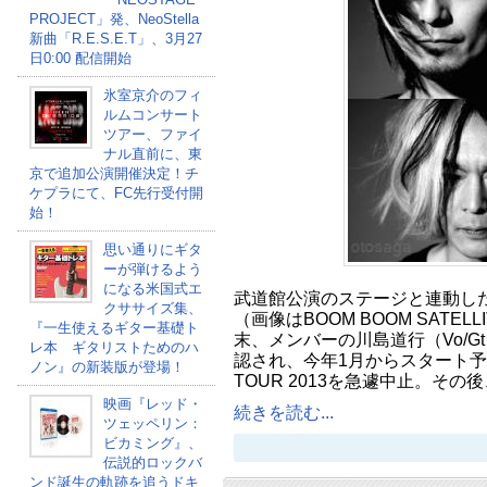
PROJECT」発、NeoStella
新曲「R.E.S.E.T」、3月27
日0:00 配信開始
氷室京介のフィ
ルムコンサート
ツアー、ファイ
ナル直前に、東
京で追加公演開催決定！チ
ケプラにて、FC先行受付開
始！
思い通りにギタ
ーが弾けるよう
になる米国式エ
武道館公演のステージと連動し
クササイズ集、
（画像はBOOM BOOM SATEL
『一生使えるギター基礎ト
末、メンバーの川島道行（Vo/G
レ本 ギタリストためのハ
認され、今年1月からスタート予定
ノン』の新装版が登場！
TOUR 2013を急遽中止。そ
映画『レッド・
続きを読む...
ツェッペリン：
ビカミング』、
伝説的ロックバ
ンド誕生の軌跡を追うドキ