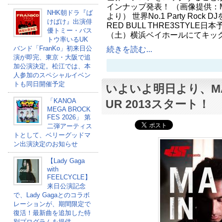
インナップ発表！ （画像提供：M.I
NHK朝ドラ『ば
より） 世界No.1 Party Roc
けばけ』出演俳
RED BULL THRE3STYLE
優トミー・バス
（土）横浜ベイホールにてキッ
トウ率いるUK
バンド「FranKo」初来日公
続きを読む...
演が即完、東京・大阪で追
加公演決定。松江では、本
人参加のスペシャルイベン
トも同日開催予定
いよいよ明日より、MALA
「KANOA
UR 2013スタート！
MEGA BROCK
FES 2026」 第
二弾アーティス
トとして、ベリーグッドマ
ン出演決定のお知らせ
【Lady Gaga
with
FEELCYCLE】
来日公演記念
で、Lady Gagaとのコラボ
レーションが、期間限定で
復活！最新曲を追加した特
別プログラムを提供