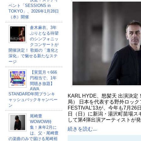
ベント「SESSIONS in
TOKYO」、2026年1月28日
（水）開催
倉木麻衣、3年
ぶりとなる待望
のシンフォニッ
クコンサートが
開催決定！ 歌姫の「進化と
深化」で魅せる新たなステ
ージ
【実質月々666
円相当で、1年
間聴き放題】
AWA
STANDARD年間プランキ
KARL HYDE、怒髪天 出演決定
ャッシュバックキャンペー
局） 日本を代表する野外ロックフェ
ン
FESTIVAL’13が、今年も7月2
日（日）に新潟・湯沢町苗場ス
尾崎豊
して第4弾出演アーティストが
WOWOW特
集！来年2月に
続きを読む...
は、父・尾崎豊
の楽曲のみで届ける尾崎裕