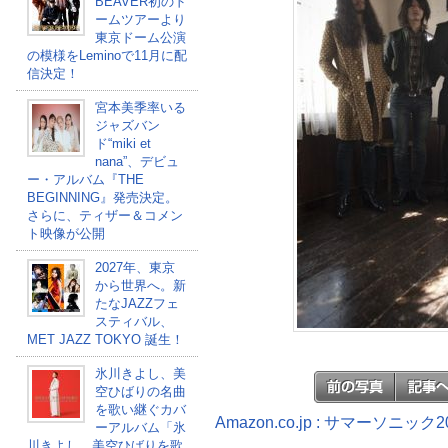
BEAVER初のド
ームツアーより
東京ドーム公演
の模様をLeminoで11月に配
信決定！
宮本美季率いる
ジャズバン
ド“miki et
nana”、デビュ
ー・アルバム『THE
BEGINNING』発売決定。
さらに、ティザー＆コメン
ト映像が公開
2027年、東京
から世界へ。新
たなJAZZフェ
スティバル、
MET JAZZ TOKYO 誕生！
氷川きよし、美
空ひばりの名曲
を歌い継ぐカバ
Amazon.co.jp : サマーソニッ
ーアルバム「氷
川きよし 美空ひばりを歌