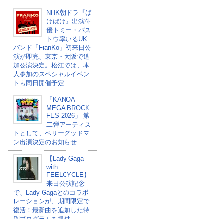
NHK朝ドラ『ば
けばけ』出演俳
優トミー・バス
トウ率いるUK
バンド「FranKo」初来日公
演が即完、東京・大阪で追
加公演決定。松江では、本
人参加のスペシャルイベン
トも同日開催予定
「KANOA
MEGA BROCK
FES 2026」 第
二弾アーティス
トとして、ベリーグッドマ
ン出演決定のお知らせ
【Lady Gaga
with
FEELCYCLE】
来日公演記念
で、Lady Gagaとのコラボ
レーションが、期間限定で
復活！最新曲を追加した特
別プログラムを提供