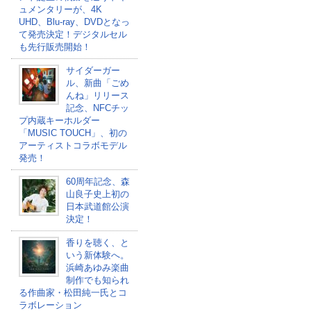
ュメンタリーが、4K
UHD、Blu-ray、DVDとなっ
て発売決定！デジタルセル
も先行販売開始！
サイダーガー
ル、新曲「ごめ
んね」リリース
記念、NFCチッ
プ内蔵キーホルダー
「MUSIC TOUCH」、初の
アーティストコラボモデル
発売！
60周年記念、森
山良子史上初の
日本武道館公演
決定！
香りを聴く、と
いう新体験へ。
浜崎あゆみ楽曲
制作でも知られ
る作曲家・松田純一氏とコ
ラボレーション