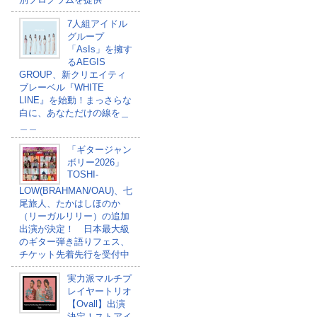
7人組アイドル
グループ
「AsIs」を擁す
るAEGIS
GROUP、新クリエイティ
ブレーベル『WHITE
LINE』を始動！まっさらな
白に、あなただけの線を＿
＿＿
「ギタージャン
ボリー2026」
TOSHI-
LOW(BRAHMAN/OAU)、七
尾旅人、たかはしほのか
（リーガルリリー）の追加
出演が決定！ 日本最大級
のギター弾き語りフェス、
チケット先着先行を受付中
実力派マルチプ
レイヤートリオ
【Ovall】出演
決定！ストアイ