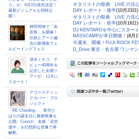
ギタリストの祭典 LIVE 六弦心 in
う」が、9月2日発売決定！
DAY レポート・後半
(10月23日)
最新ビジュアルも同時公
開！
ギタリストの祭典 LIVE 六弦心 in
DAY レポート・前半
(10月16日)
神田明神で「命
DJ KENTAROを中心にスタ
音祭」を開催！
BASSCAMPが本日開催！
(8月1
伝統とアート融
今週末、開催！FUJI ROCK FEST
合の新感覚ウェ
ルビーイングフェス
D_Drive 東京・名古屋 ワン
清水ミチコ、デ
ビュー40周年を
記念した全国ツ
アーが、11月に
スタート！
アコースティッ
クカバー・プロ
ジェクト
「RE:Chording」、美空ひ
ばりの誕生日に最新映像を
公開。Cuonが、名曲「花笠
道中」を幻想的な音像で再
解釈。