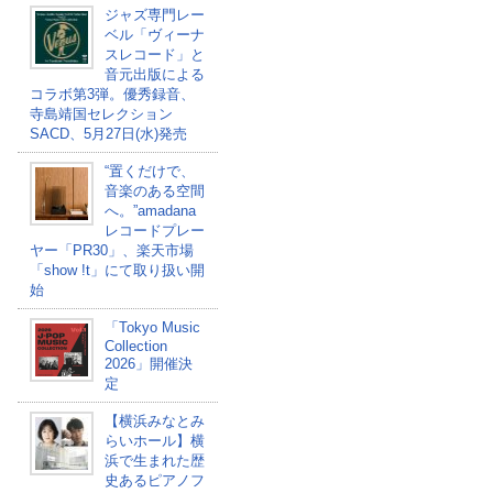
ジャズ専門レー
ベル「ヴィーナ
スレコード」と
音元出版による
コラボ第3弾。優秀録音、
寺島靖国セレクション
SACD、5月27日(水)発売
“置くだけで、
音楽のある空間
へ。”amadana
レコードプレー
ヤー「PR30」、楽天市場
「show !t」にて取り扱い開
始
「Tokyo Music
Collection
2026」開催決
定
【横浜みなとみ
らいホール】横
浜で生まれた歴
史あるピアノフ