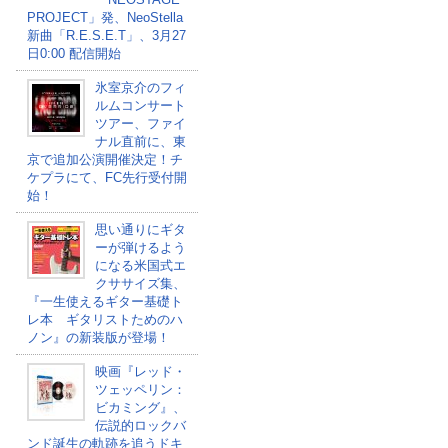
PROJECT」発、NeoStella
新曲「R.E.S.E.T」、3月27
日0:00 配信開始
氷室京介のフィ
ルムコンサート
ツアー、ファイ
ナル直前に、東
京で追加公演開催決定！チ
ケプラにて、FC先行受付開
始！
思い通りにギタ
ーが弾けるよう
になる米国式エ
クササイズ集、
『一生使えるギター基礎ト
レ本 ギタリストためのハ
ノン』の新装版が登場！
映画『レッド・
ツェッペリン：
ビカミング』、
伝説的ロックバ
ンド誕生の軌跡を追うドキ