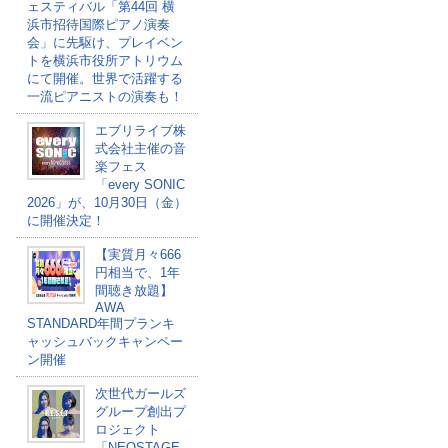
ェスティバル「第44回 横
浜市招待国際ピアノ演奏
会」に先駆け、プレイベン
トを横浜市役所アトリウム
にて開催。世界で活躍する
一流ピアニストの演奏も！
エブリライブ株
式会社主催の音
楽フェス
「every SONIC
2026」が、10月30日（金）
に開催決定！
【実質月々666
円相当で、1年
間聴き放題】
AWA
STANDARD年間プランキ
ャッシュバックキャンペー
ン開催
次世代ガールズ
グループ創出プ
ロジェクト
「NEOSTAGE