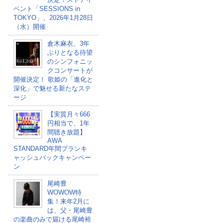
ベント「SESSIONS in
TOKYO」、2026年1月28日
（水）開催
倉木麻衣、3年
ぶりとなる待望
のシンフォニッ
クコンサートが
開催決定！ 歌姫の「進化と
深化」で魅せる新たなステ
ージ
【実質月々666
円相当で、1年
間聴き放題】
AWA
STANDARD年間プランキ
ャッシュバックキャンペー
ン
尾崎豊
WOWOW特
集！来年2月に
は、父・尾崎豊
の楽曲のみで届ける尾崎裕