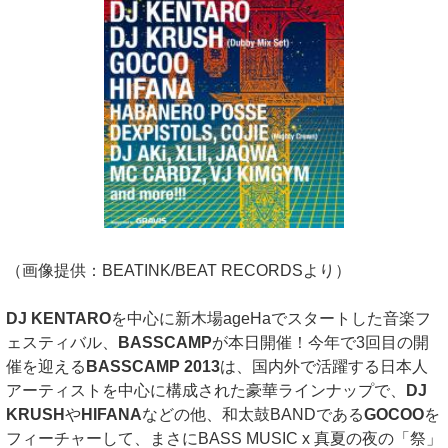
（画像提供：BEATINK/BEAT RECORDSより）
DJ KENTARO
を中心に新木場ageHaでスタートした音楽フ
ェスティバル、
BASSCAMP
が本日開催！今年で3回目の開
催を迎える
BASSCAMP 2013
は、国内外で活躍する日本人
アーティストを中心に構成された豪華ラインナップで、
DJ
KRUSH
や
HIFANA
などの他、和太鼓BANDである
GOCOO
を
フィーチャーして、まさにBASS MUSIC x 真夏の夜の「祭」