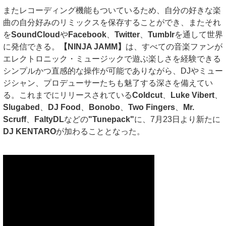
またレコーディング機能もついているため、自分の好きな楽
曲の自分好みのリミックスを保存することができ、またそれ
を
SoundCloud
や
Facebook
、
Twitter
、
Tumblr
を通して世界
に発信できる。
【NINJA JAMM】
は、すべての音楽ファンが
エレクトロニック・ミュージックで遊ぶ楽しさを経験できる
シンプルかつ直感的な操作が可能でありながら、DJやミュー
ジシャン、プロデューサーたちも魅了する深さを備えてい
る。これまでにリリースされている
Coldcut
、
Luke Vibert
、
Slugabed
、
DJ Food
、
Bonobo
、
Two Fingers
、
Mr.
Scruff
、
FaltyDL
などの
"Tunepack"
に、7月23日より新たに
DJ KENTARO
が加わることとなった。