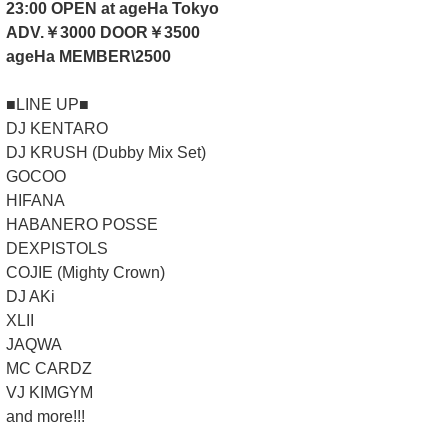
23:00 OPEN at ageHa Tokyo
ADV.￥3000 DOOR￥3500
ageHa MEMBER\2500
■LINE UP■
DJ KENTARO
DJ KRUSH (Dubby Mix Set)
GOCOO
HIFANA
HABANERO POSSE
DEXPISTOLS
COJIE (Mighty Crown)
DJ AKi
XLII
JAQWA
MC CARDZ
VJ KIMGYM
and more!!!