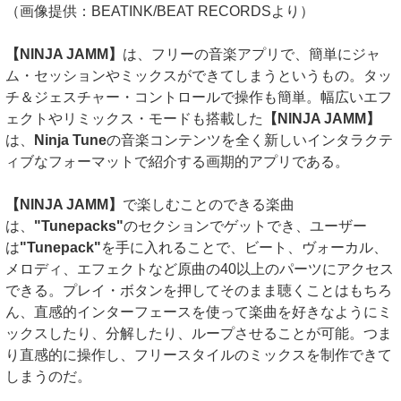
（画像提供：BEATINK/BEAT RECORDSより）
【NINJA JAMM】
は、フリーの音楽アプリで、簡単にジャ
ム・セッションやミックスができてしまうというもの。タッ
チ＆ジェスチャー・コントロールで操作も簡単。幅広いエフ
ェクトやリミックス・モードも搭載した
【NINJA JAMM】
は、
Ninja Tune
の音楽コンテンツを全く新しいインタラクテ
ィブなフォーマットで紹介する画期的アプリである。
【NINJA JAMM】
で楽しむことのできる楽曲
は、
"Tunepacks"
のセクションでゲットでき、ユーザー
は
"Tunepack"
を手に入れることで、ビート、ヴォーカル、
メロディ、エフェクトなど原曲の40以上のパーツにアクセス
できる。プレイ・ボタンを押してそのまま聴くことはもちろ
ん、直感的インターフェースを使って楽曲を好きなようにミ
ックスしたり、分解したり、ループさせることが可能。つま
り直感的に操作し、フリースタイルのミックスを制作できて
しまうのだ。