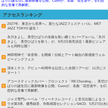
ばりの誕生日に最新映像を公開。Cuonが、名曲「花笠道中」を幻想
的な音像で再解釈。
アクセスランキング
2027年、東京から世界へ。新たなJAZZフェスティバル、MET
1
JAZZ TOKYO 誕生！
氷川きよし、美空ひばりの名曲を歌い継ぐカバーアルバム「氷川
きよし 美空ひばりを歌う」が、9月2日発売決定！最新ビジュア
2
ルも同時公開！
神田明神で「命音祭」を開催！伝統とアート融合の新感覚ウェル
3
ビーイングフェス
清水ミチコ、デビュー40周年を記念した全国ツアーが、11月にス
4
タート！
アコースティックカバー・プロジェクト「RE:Chording」、美空ひ
ばりの誕生日に最新映像を公開。Cuonが、名曲「花笠道中」を幻
5
想的な音像で再解釈。
ジャズ専門レーベル「ヴィーナスレコード」と音元出版によるコ
ラボ第3弾。優秀録音、寺島靖国セレクションSACD、5月27日(水)
6