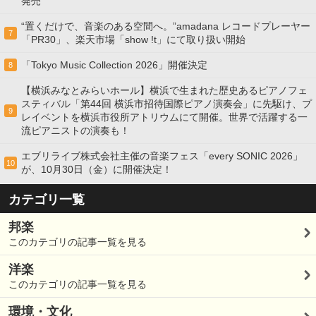
発売
“置くだけで、音楽のある空間へ。”amadana レコードプレーヤー
7
「PR30」、楽天市場「show !t」にて取り扱い開始
「Tokyo Music Collection 2026」開催決定
8
【横浜みなとみらいホール】横浜で生まれた歴史あるピアノフェ
スティバル「第44回 横浜市招待国際ピアノ演奏会」に先駆け、プ
9
レイベントを横浜市役所アトリウムにて開催。世界で活躍する一
流ピアニストの演奏も！
エブリライブ株式会社主催の音楽フェス「every SONIC 2026」
10
が、10月30日（金）に開催決定！
カテゴリ一覧
邦楽
このカテゴリの記事一覧を見る
洋楽
このカテゴリの記事一覧を見る
環境・文化