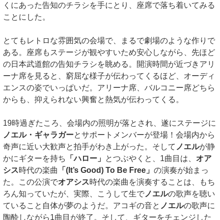
くにあった告知のチラシを手にとり、座席で落ち着いてみる
ことにした。
とてもレトロな雰囲気の会場で、まるで劇場のような作りで
ある。座席もステージが観やすいため安心しながら、先ほど
の日本武道館の告知チラシを眺める。開演時間が近づきアリ
ーナ席を見ると、窮屈な様子が伝わってくるほど、オーディ
エンスの姿でいっぱいだ。アリーナ席、バルコニー席どちら
からも、抑えられない興奮と熱気が伝わってくる。
19時過ぎたころ、会場内の照明が落とされ、遂にステージに
ノエル・ギャラガー
とサポートメンバーが登場！会場内から
奇声に近い大歓声と拍手がわき上がった。そして
ノエル
が静
かにギターを持ち
「ハロー」
とつぶやくと、1曲目は、
オア
シス
時代の楽曲
「(It’s Good) To Be Free」
の演奏が始まっ
た。この公演で
オアシス
時代の楽曲を演奏することは、もち
ろん知っていたが、実際、こうして生で
ノエル
の歌声を聴い
ていること自体が夢のようだ。アコギの音と
ノエル
の歌声に
陶酔しながら1曲目が終了。そして、ギターをチェンジした