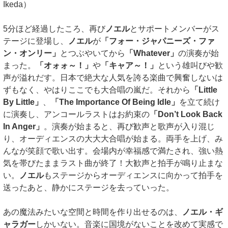
Ikeda）
5分ほど経過したころ、再び
ノエル
とサポートメンバーがス
テージに登場し、
ノエル
が
「フォー・ジャパニーズ・ファ
ン・オンリー」
とつぶやいてから
「Whatever」
の演奏が始
まった。
「オォォ～！」
や
「キャア～！」
という雄叫びや歓
声が溢れだす。日本で絶大な人気を誇る楽曲で興奮しないは
ずもなく、やはりここでも大合唱の嵐だ。それから
「Little
By Little」
、
「The Importance Of Being Idle」
を立て続け
に演奏し、アンコールラストはお約束の
「Don’t Look Back
In Anger」
。演奏が始まると、再び歓声と歌声が入り混じ
り、オーディエンスの大大大合唱が始まる。両手を上げ、み
んなが笑顔で歌い出す。会場内が幸福感で満たされ、強い熱
気を帯びたままラスト曲が終了！大歓声と拍手が鳴り止まな
い。
ノエル
もステージからオーディエンスに向かって拍手を
送ったあと、静かにステージを去っていった。
あの魔法みたいな空間と時間を作り出せるのは、
ノエル・ギ
ャラガー
しかいない。音楽に国境がないことを改めて実感で