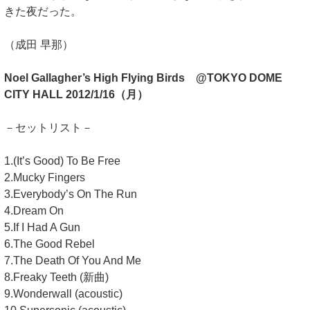
きた夜だった。
（成田 早那）
Noel Gallagher’s High Flying Birds @TOKYO DOME
CITY HALL 2012/1/16（月）
－セットリスト－
1.(It’s Good) To Be Free
2.Mucky Fingers
3.Everybody’s On The Run
4.Dream On
5.If I Had A Gun
6.The Good Rebel
7.The Death Of You And Me
8.Freaky Teeth (新曲)
9.Wonderwall (acoustic)