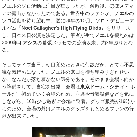
ノエル
のソロ活動に注目が集まったが、解散後、ほぼメディ
アの露出がなかったのである。世界中のファンが、
ノエル
の
ソロ活動を待ち望む中、遂に昨年の10月、ソロ・デビューア
ルバム
『Noel Gallagher’s High Flying Birds』
をリリース
し、日本来日公演も決定した。筆者が生で
ノエル
を観たのは
2009年
オアシス
の幕張メッセでの公演以来、約3年ぶりとな
る。
そしてライブ当日、朝目覚めたときに何故だか、とても不思
議な気持ちになった。
ノエル
の来日を待ち望みすぎたせい
か、なんだか落ち着かない気分である。そのまま会場へ向か
う準備をして、自宅を出発！会場は
東京ドーム・シティ・ ホ
ール
だ。初めていく会場のため、座席や音響設備などを気に
しながら、16時少し過ぎに会場に到着。グッズ販売が16時か
らのため、会場の外は
ノエル
のグッズをもとめるファンの行
列が出来ていた。