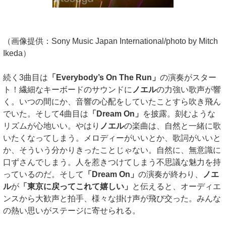
（画像提供：Sony Music Japan International/photo by Mitch
Ikeda）
続く3曲目は
「Everybody’s On The Run」
の演奏がスター
ト！繊細なキーボードのサウンドに
ノエル
の力強い歌声が響
く。いつの間にか、音響の心配をしていたことすら吹き飛ん
でいた。そして4曲目は
「Dream On」
を披露。刻むような
リズムが心地いい。やはり
ノエル
の楽曲は、自然と一緒に歌
いたくなってしまう。メロディーがいいとか、歌詞がいいと
か、そういう分かりきったことじゃない。自然に、無意識に
口ずさんでしまう。人を惹きつけてしまう不思議な魅力を持
っているのだ。そして
「Dream On」
の演奏が終わり、
ノエ
ル
が
「東京に戻ってこれて嬉しい」
と伝えると、オーディエ
ンスから大歓声と拍手、様々な掛け声が飛び交った。みんな
の熱い思いがステージに寄せられる。