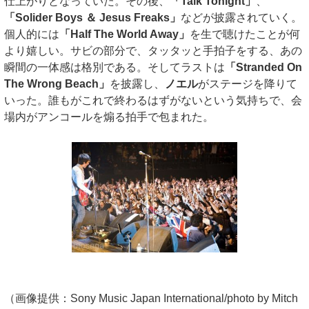
仕上がりとなっていた。その後、
「Talk Tonight」
、
「Solider Boys ＆ Jesus Freaks」
などが披露されていく。
個人的には
「Half The World Away」
を生で聴けたことが何
より嬉しい。サビの部分で、タッタッと手拍子をする、あの
瞬間の一体感は格別である。そしてラストは
「Stranded On
The Wrong Beach」
を披露し、
ノエル
がステージを降りて
いった。誰もがこれで終わるはずがないという気持ちで、会
場内がアンコールを煽る拍手で包まれた。
（画像提供：Sony Music Japan International/photo by Mitch