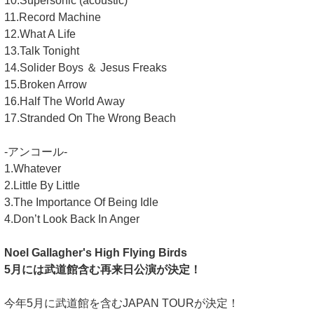
10.Supersonic (acoustic)
11.Record Machine
12.What A Life
13.Talk Tonight
14.Solider Boys ＆ Jesus Freaks
15.Broken Arrow
16.Half The World Away
17.Stranded On The Wrong Beach
-アンコール-
1.Whatever
2.Little By Little
3.The Importance Of Being Idle
4.Don’t Look Back In Anger
Noel Gallagher's High Flying Birds
5月には武道館含む再来日公演が決定！
今年5月に武道館を含むJAPAN TOURが決定！