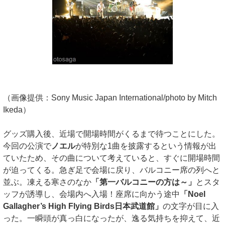
（画像提供：Sony Music Japan International/photo by Mitch
Ikeda）
グッズ購入後、近場で開場時間がくるまで待つことにした。
今回の公演で
ノエル
が特別な1曲を披露するという情報が出
ていたため、その曲について考えていると、すぐに開場時間
が迫ってくる。急ぎ足で会場に戻り、バルコニー席の列へと
並ぶ。凍える寒さのなか
「第一バルコニーの方は～」
とスタ
ッフが誘導し、会場内へ入場！座席に向かう途中
「Noel
Gallagher’s High Flying Birds日本武道館」
の文字が目に入
った。一瞬頭が真っ白になったが、逸る気持ちを抑えて、近