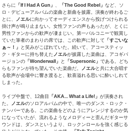
さらに
「If I Had A Gun」
、
「The Good Rebel」
など、ソ
ロ・デビューアルバムの楽曲と新曲を披露。演奏が終わるご
とに、
ノエル
に向かってオーディエンスから投げつけられる
掛け声が鳴り止まない。女性ファンの声もあったが、とくに
男性ファンからの歓声が凄まじい。第一バルコニーで観賞し
ていた筆者のまわりの席では、この歓声に対して
「すごいな
ぁ～！」
と笑みがこぼれていた。続いて、アコースティッ
ク・ギターに持ち替えた
ノエル
が披露した楽曲は、アコギバ
ージョンの
「Wonderwall」
と
「Supersonic」
である。どち
らもファンが待ち望んでいた楽曲だ。
ノエル
と共に大合唱す
る歌声が会場中に響き渡ると、歓喜溢れる思いに酔いしれて
しまった。
ライブ中盤で、12曲目
「AKA... What a Life!」
が演奏され
た。
ノエル
のソロアルバムの中で、唯一のダンス・ロック・
ナンバーである。この楽曲をどのようにアレンジするのか気
になっていたが、流れるようなメロディーと歪んだギターサ
ウンドは、ダンスというより、ロックンロールを強く感じる