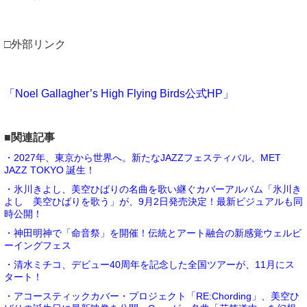
□外部リンク
「Noel Gallagher’s High Flying Birds公式HP」
■関連記事
・2027年、東京から世界へ。新たなJAZZフェスティバル、MET
JAZZ TOKYO 誕生！
・氷川きよし、美空ひばりの名曲を歌い継ぐカバーアルバム「氷川き
よし 美空ひばりを歌う」が、9月2日発売決定！最新ビジュアルも同
時公開！
・神田明神で「命音祭」を開催！伝統とアート融合の新感覚ウェルビ
ーイングフェス
・清水ミチコ、デビュー40周年を記念した全国ツアーが、11月にス
タート！
・アコースティックカバー・プロジェクト「RE:Chording」、美空ひ