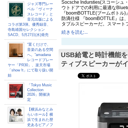
Socsche Indursties(ス
ジャズ専門レー
ウトドアでの利用に最適なBluet
ベル「ヴィーナ
『boomBOTTLE(ブームボトル
スレコード」と
防滴仕様 『boomBOTTLE』は、
音元出版による
タブルスピーカーだ。スマート
コラボ第3弾。優秀録音、
寺島靖国セレクション
続きを読む...
SACD、5月27日(水)発売
“置くだけで、
音楽のある空間
USB給電と時計機能
へ。”amadana
レコードプレー
ティブスピーカーが
ヤー「PR30」、楽天市場
「show !t」にて取り扱い開
始
「Tokyo Music
Collection
2026」開催決
定
【横浜みなとみ
らいホール】横
浜で生まれた歴
史あるピアノフ