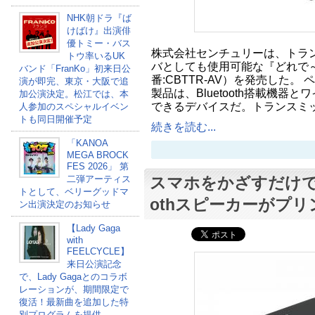
NHK朝ドラ『ば
けばけ』出演俳
優トミー・バス
株式会社センチュリーは、トラ
トウ率いるUK
バとしても使用可能な『どれで～もB
バンド「FranKo」初来日公
番:CBTTR-AV）を発売した。
演が即完、東京・大阪で追
製品は、Bluetooth搭載機器
加公演決定。松江では、本
できるデバイスだ。トランスミ
人参加のスペシャルイベン
トも同日開催予定
続きを読む...
「KANOA
MEGA BROCK
FES 2026」 第
二弾アーティス
スマホをかざすだけで接
トとして、ベリーグッドマ
othスピーカーがプ
ン出演決定のお知らせ
【Lady Gaga
with
FEELCYCLE】
来日公演記念
で、Lady Gagaとのコラボ
レーションが、期間限定で
復活！最新曲を追加した特
別プログラムを提供