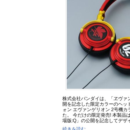
株式会社バンダイは、「ヱヴァン
開を記念した限定カラーのヘッ
ォン エヴァンゲリオン 2号機
た。 今だけの限定発売! 本製
場版:Q」の公開を記念してデザ
続きを読む...