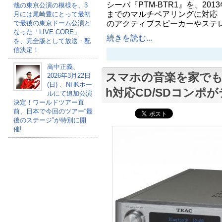
シーバ『PTM-BTR1』を、201
哉の東京公演の模様を、3
までのマルチペアリングに対応 『
月には尾崎豊にとって最初
のアクティブスピーカーやステ
で最後の東京ドーム公演と
なった「LIVE CORE」
続きを読む...
を、完全版として放送・配
信決定！
高中正義、
スマホの音楽を家でも楽し
2026年3月22日
(日) 、NHKホー
h対応CD/SDコンポ
ルにて追加公演
決定！ワールドツアー直
前、日本で今回のツアー“最
後のステージ”が特別に開
催!