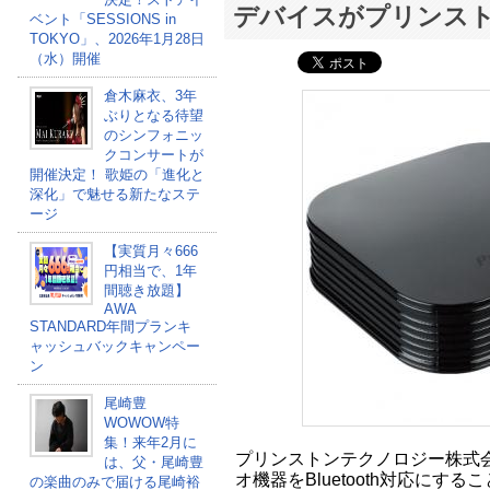
デバイスがプリンス
ベント「SESSIONS in
TOKYO」、2026年1月28日
（水）開催
倉木麻衣、3年
ぶりとなる待望
のシンフォニッ
クコンサートが
開催決定！ 歌姫の「進化と
深化」で魅せる新たなステ
ージ
【実質月々666
円相当で、1年
間聴き放題】
AWA
STANDARD年間プランキ
ャッシュバックキャンペー
ン
尾崎豊
WOWOW特
集！来年2月に
プリンストンテクノロジー株式
は、父・尾崎豊
オ機器をBluetooth対応にす
の楽曲のみで届ける尾崎裕