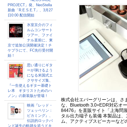
PROJECT」発、NeoStella
新曲「R.E.S.E.T」、3月27
日0:00 配信開始
氷室京介のフィ
ルムコンサート
ツアー、ファイ
ナル直前に、東
京で追加公演開催決定！チ
ケプラにて、FC先行受付開
始！
思い通りにギタ
ーが弾けるよう
になる米国式エ
クササイズ集、
『一生使えるギター基礎ト
レ本 ギタリストためのハ
ノン』の新装版が登場！
株式会社エバーグリーンは、さ
な、Bluetooth 3.0+EDR対
映画『レッド・
84476』を直販サイト「上海問
ツェッペリン：
タル出力端子も装備 本製品は、
ビカミング』、
伝説的ロックバ
ム、アクティブスピーカーなど
ンド誕生の軌跡を追うドキ