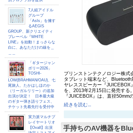
7人組アイドル
グループ
「AsIs」を擁す
るAEGIS
GROUP、新クリエイティ
ブレーベル『WHITE
LINE』を始動！まっさらな
白に、あなただけの線を＿
＿＿
「ギタージャン
ボリー2026」
プリンストンテクノロジー株式
TOSHI-
タブレット端末など、Bluetoo
LOW(BRAHMAN/OAU)、七
ヤレススピーカー『JUICEBOX
尾旅人、たかはしほのか
を、2013年2月15日に発売する
（リーガルリリー）の追加
『JUICEBOX』は、直径50m
出演が決定！ 日本最大級
のギター弾き語りフェス、
続きを読む...
チケット先着先行を受付中
実力派マルチプ
レイヤートリオ
手持ちのAV機器をBlu
【Ovall】出演
決定！ストアイ