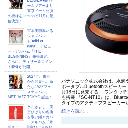
BEAVER初のド
ームツアーより
東京ドーム公演
の模様をLeminoで11月に配
信決定！
宮本美季率いる
ジャズバン
ド“miki et
nana”、デビュ
ー・アルバム『THE
BEGINNING』発売決定。
さらに、ティザー＆コメン
ト映像が公開
2027年、東京
パナソニック株式会社は、水滴
から世界へ。新
ポータブルBluetoothスピーカー『
たなJAZZフェ
月18日に発売する。 ワンタッ
スティバル、
も搭載 『SC-NT10』は、Bluet
MET JAZZ TOKYO 誕生！
タイプのアクティブスピーカー
氷川きよし、美
続きを読む...
空ひばりの名曲
を歌い継ぐカバ
ーアルバム「氷
川きよし 美空ひばりを歌