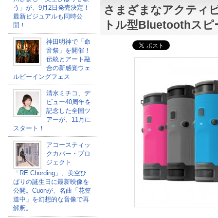
さまざまなアクティ
う」が、9月2日発売決定！
最新ビジュアルも同時公
トル型Bluetooth
開！
神田明神で「命
音祭」を開催！
伝統とアート融
合の新感覚ウェ
ルビーイングフェス
清水ミチコ、デ
ビュー40周年を
記念した全国ツ
アーが、11月に
スタート！
アコースティッ
クカバー・プロ
ジェクト
「RE:Chording」、美空ひ
ばりの誕生日に最新映像を
公開。Cuonが、名曲「花笠
道中」を幻想的な音像で再
解釈。