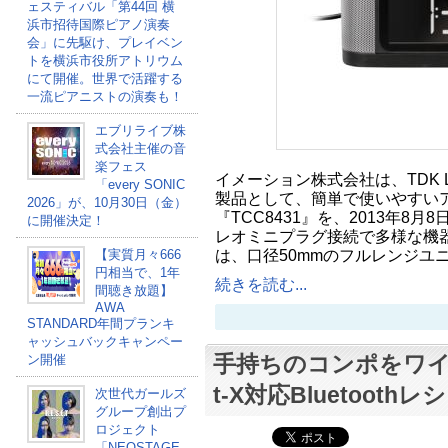
ェスティバル「第44回 横
浜市招待国際ピアノ演奏
会」に先駆け、プレイベン
トを横浜市役所アトリウム
にて開催。世界で活躍する
一流ピアニストの演奏も！
エブリライブ株
式会社主催の音
楽フェス
イメーション株式会社は、TDK Lif
「every SONIC
製品として、簡単で使いやすい
2026」が、10月30日（金）
『TCC8431』を、2013年8月8
に開催決定！
レオミニプラグ接続で多様な機器を
は、口径50mmのフルレンジユ
【実質月々666
円相当で、1年
続きを読む...
間聴き放題】
AWA
STANDARD年間プランキ
ャッシュバックキャンペー
手持ちのコンポをワイ
ン開催
t-X対応Bluetoot
次世代ガールズ
グループ創出プ
ロジェクト
「NEOSTAGE