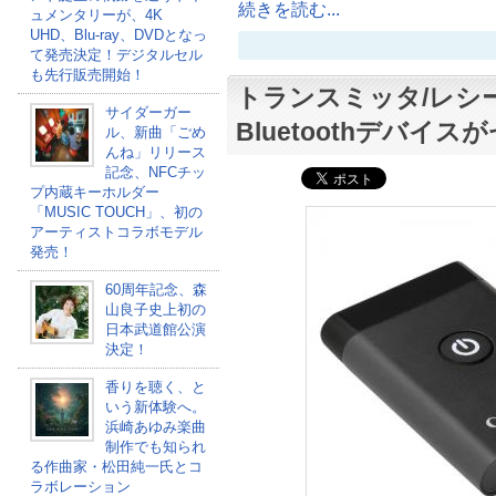
続きを読む...
ュメンタリーが、4K
UHD、Blu-ray、DVDとなっ
て発売決定！デジタルセル
も先行販売開始！
トランスミッタ/レシ
サイダーガー
Bluetoothデバイ
ル、新曲「ごめ
んね」リリース
記念、NFCチッ
プ内蔵キーホルダー
「MUSIC TOUCH」、初の
アーティストコラボモデル
発売！
60周年記念、森
山良子史上初の
日本武道館公演
決定！
香りを聴く、と
いう新体験へ。
浜崎あゆみ楽曲
制作でも知られ
る作曲家・松田純一氏とコ
ラボレーション