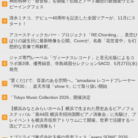
神田明神で「命音祭」を開催！伝統とアート融合の新感覚ウェル
3
ビーイングフェス
清水ミチコ、デビュー40周年を記念した全国ツアーが、11月にス
4
タート！
アコースティックカバー・プロジェクト「RE:Chording」、美空ひ
ばりの誕生日に最新映像を公開。Cuonが、名曲「花笠道中」を幻
5
想的な音像で再解釈。
ジャズ専門レーベル「ヴィーナスレコード」と音元出版によるコ
ラボ第3弾。優秀録音、寺島靖国セレクションSACD、5月27日(水)
6
発売
“置くだけで、音楽のある空間へ。”amadana レコードプレーヤー
7
「PR30」、楽天市場「show !t」にて取り扱い開始
「Tokyo Music Collection 2026」開催決定
8
【横浜みなとみらいホール】横浜で生まれた歴史あるピアノフェ
スティバル「第44回 横浜市招待国際ピアノ演奏会」に先駆け、プ
9
レイベントを横浜市役所アトリウムにて開催。世界で活躍する一
流ピアニストの演奏も！
エブリライブ株式会社主催の音楽フェス「every SONIC 2026」