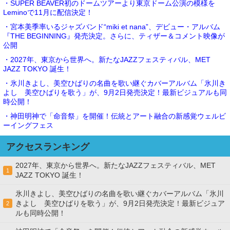
・SUPER BEAVER初のドームツアーより東京ドーム公演の模様を
Leminoで11月に配信決定！
・宮本美季率いるジャズバンド“miki et nana”、デビュー・アルバム
『THE BEGINNING』発売決定。さらに、ティザー＆コメント映像が
公開
・2027年、東京から世界へ。新たなJAZZフェスティバル、MET
JAZZ TOKYO 誕生！
・氷川きよし、美空ひばりの名曲を歌い継ぐカバーアルバム「氷川き
よし 美空ひばりを歌う」が、9月2日発売決定！最新ビジュアルも同
時公開！
・神田明神で「命音祭」を開催！伝統とアート融合の新感覚ウェルビ
ーイングフェス
アクセスランキング
2027年、東京から世界へ。新たなJAZZフェスティバル、MET
1
JAZZ TOKYO 誕生！
氷川きよし、美空ひばりの名曲を歌い継ぐカバーアルバム「氷川
きよし 美空ひばりを歌う」が、9月2日発売決定！最新ビジュア
2
ルも同時公開！