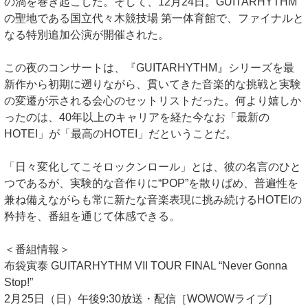
の渦を巻き起こした。そして、12月24日。GUITARHYTHM
の聖地である国立代々木競技場 第一体育館で、ファイナルと
なる特別追加公演が開催された。
この夜のコンサートは、『GUITARHYTHM』シリーズを最
新作から初期に遡りながら、貫いてきた音楽的な挑戦と実験
の変遷が示される会心のセットリストだった。何より嬉しか
ったのは、40年以上のキャリアを経た今なお「最新の
HOTEI」が「最高のHOTEI」だということだ。
「日々変化してこそロックンロール」とは、彼の名言のひと
つであるが、実験的な音作りに“POP”を散りばめ、普遍性を
兼ね備えながらも常に新たな音楽表現に挑み続けるHOTEIの
矜持を、番組を通じて体感できる。
＜番組情報＞
布袋寅泰 GUITARHYTHM VII TOUR FINAL “Never Gonna
Stop!”
2月25日（日）午後9:30放送・配信［WOWOWライブ］