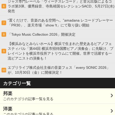
ジャズ専門レーベル「ヴィーナスレコード」と音元出版によるコ
ラボ第3弾。優秀録音、寺島靖国セレクションSACD、5月27日(水)
6
発売
“置くだけで、音楽のある空間へ。”amadana レコードプレーヤー
7
「PR30」、楽天市場「show !t」にて取り扱い開始
「Tokyo Music Collection 2026」開催決定
8
【横浜みなとみらいホール】横浜で生まれた歴史あるピアノフェ
スティバル「第44回 横浜市招待国際ピアノ演奏会」に先駆け、プ
9
レイベントを横浜市役所アトリウムにて開催。世界で活躍する一
流ピアニストの演奏も！
エブリライブ株式会社主催の音楽フェス「every SONIC 2026」
10
が、10月30日（金）に開催決定！
カテゴリ一覧
邦楽
このカテゴリの記事一覧を見る
洋楽
このカテゴリの記事一覧を見る