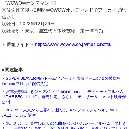
［WOWOWオンデマンド］
※放送終了後～2週間WOWOWオンデマンドでアーカイブ配
信あり
収録日：2023年12月24日
収録場所：東京 国立代々木競技場 第一体育館
＜番組サイト＞
https://www.wowow.co.jp/music/hotei/
■関連記事
・SUPER BEAVER初のドームツアーより東京ドーム公演の模様を
Leminoで11月に配信決定！
・宮本美季率いるジャズバンド“miki et nana”、デビュー・アルバム
『THE BEGINNING』発売決定。さらに、ティザー＆コメント映像が
公開
・2027年、東京から世界へ。新たなJAZZフェスティバル、MET
JAZZ TOKYO 誕生！
・氷川きよし、美空ひばりの名曲を歌い継ぐカバーアルバム「氷川き
よし 美空ひばりを歌う」が、9月2日発売決定！最新ビジュアルも同