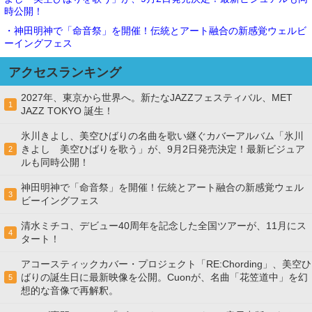
時公開！
・神田明神で「命音祭」を開催！伝統とアート融合の新感覚ウェルビ
ーイングフェス
アクセスランキング
2027年、東京から世界へ。新たなJAZZフェスティバル、MET
1
JAZZ TOKYO 誕生！
氷川きよし、美空ひばりの名曲を歌い継ぐカバーアルバム「氷川
きよし 美空ひばりを歌う」が、9月2日発売決定！最新ビジュア
2
ルも同時公開！
神田明神で「命音祭」を開催！伝統とアート融合の新感覚ウェル
3
ビーイングフェス
清水ミチコ、デビュー40周年を記念した全国ツアーが、11月にス
4
タート！
アコースティックカバー・プロジェクト「RE:Chording」、美空ひ
ばりの誕生日に最新映像を公開。Cuonが、名曲「花笠道中」を幻
5
想的な音像で再解釈。