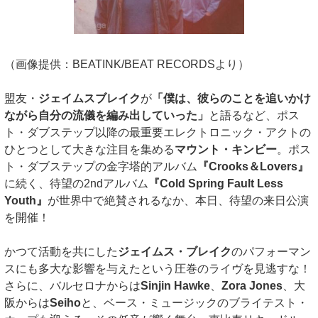
（画像提供：BEATINK/BEAT RECORDSより）
盟友・
ジェイムスブレイク
が
「僕は、彼らのことを追いかけ
ながら自分の流儀を編み出していった」
と語るなど、ポス
ト・ダブステップ以降の最重要エレクトロニック・アクトの
ひとつとして大きな注目を集める
マウント・キンビー
。ポス
ト・ダブステップの金字塔的アルバム
『Crooks＆Lovers』
に続く、待望の2ndアルバム
『Cold Spring Fault Less
Youth』
が世界中で絶賛されるなか、本日、待望の来日公演
を開催！
かつて活動を共にした
ジェイムス・ブレイク
のパフォーマン
スにも多大な影響を与えたという圧巻のライヴを見逃すな！
さらに、バルセロナからは
Sinjin Hawke
、
Zora Jones
、大
阪からは
Seiho
と、ベース・ミュージックのブライテスト・