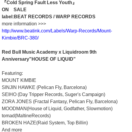
『Cold Spring Fault Less Youth』
ON SALE
label:BEAT RECORDS / WARP RECORDS
more information >>>
http://www.beatink.com/Labels/Warp-Records/Mount-
Kimbie/BRC-380/
Red Bull Music Academy x Liquidroom 9th
Anniversary"HOUSE OF LIQUID"
Featuring:
MOUNT KIMBIE
SINJIN HAWKE (Pelican Fly, Barcelona)
SEIHO (Day Tripper Records, Suger's Campaign)
ZORA JONES (Fractal Fantasy, Pelican Fly, Barcelona)
MOODMAN(House of Liquid, Godfather, Slowmotion)
tomad(MaltineRecords)
BROKEN HAZE(Raid System, Top Billin)
And more