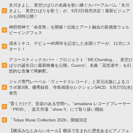
氷川きよし、美空ひばりの名曲を歌い継ぐカバーアルバム「氷川
きよし 美空ひばりを歌う」が、9月2日発売決定！最新ビジュア
2
ルも同時公開！
神田明神で「命音祭」を開催！伝統とアート融合の新感覚ウェル
3
ビーイングフェス
清水ミチコ、デビュー40周年を記念した全国ツアーが、11月にス
4
タート！
アコースティックカバー・プロジェクト「RE:Chording」、美空ひ
ばりの誕生日に最新映像を公開。Cuonが、名曲「花笠道中」を幻
5
想的な音像で再解釈。
ジャズ専門レーベル「ヴィーナスレコード」と音元出版によるコ
ラボ第3弾。優秀録音、寺島靖国セレクションSACD、5月27日(水)
6
発売
“置くだけで、音楽のある空間へ。”amadana レコードプレーヤー
7
「PR30」、楽天市場「show !t」にて取り扱い開始
「Tokyo Music Collection 2026」開催決定
8
【横浜みなとみらいホール】横浜で生まれた歴史あるピアノフェ