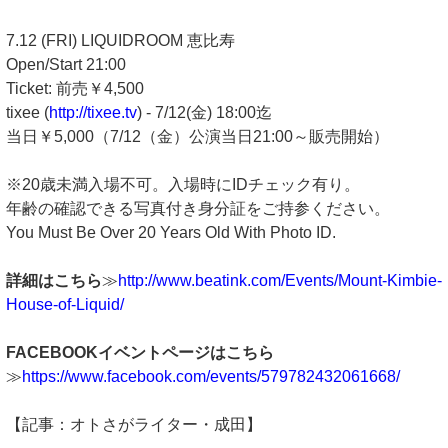
7.12 (FRI) LIQUIDROOM 恵比寿
Open/Start 21:00
Ticket: 前売￥4,500
tixee (
http://tixee.tv
) - 7/12(金) 18:00迄
当日￥5,000（7/12（金）公演当日21:00～販売開始）
※20歳未満入場不可。入場時にIDチェック有り。
年齢の確認できる写真付き身分証をご持参ください。
You Must Be Over 20 Years Old With Photo ID.
詳細はこちら
≫
http://www.beatink.com/Events/Mount-Kimbie-
House-of-Liquid/
FACEBOOKイベントページはこちら
≫
https://www.facebook.com/events/579782432061668/
【記事：オトさがライター・成田】