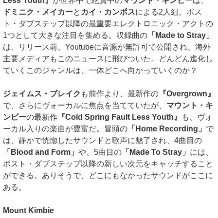
Less Youth』
が世界中で絶賛中の
マウント・キンビー
は、
ドミニク・メイカー
と
カイ・カンポス
による2人組。ポス
ト・ダブステップ以降の最重要エレクトロニック・アクトの
1つとして大きな注目を集める。収録曲の
「Made to Stray」
は、リリース前、Youtubeに音源が無許可で公開され、海外
主要メディアもこのニュースに飛びついた。どんどん進化し
ていくこのジャンルは、一体どこへ向かっていくのか？
ジェイムス・ブレイク
も前作より、最新作の
『Overgrown』
で、さらにヴォーカルに焦点を当てていたが、
マウント・キ
ンビー
の最新作
『Cold Spring Fault Less Youth』
も、ヴォ
ーカル入りの楽曲が豊富だ。冒頭の
「Home Recording」
で
は、静かで恍惚したサウンドと歌声に魅了され、4曲目の
「Blood and Form」
や、5曲目の
「Made To Stray」
には、
ポスト・ダブステップ以降の新しい次元をキャッチすること
ができる。ありそうで、どこにもなかったサウンドがここに
ある。
Mount Kimbie