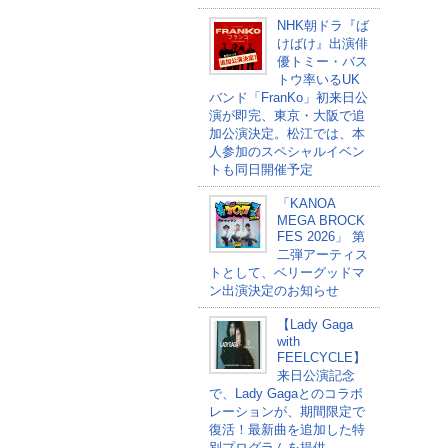
NHK朝ドラ『ば
けばけ』出演俳
優トミー・バス
トウ率いるUK
バンド「FranKo」初来日公
演が即完、東京・大阪で追
加公演決定。松江では、本
人参加のスペシャルイベン
トも同日開催予定
「KANOA
MEGA BROCK
FES 2026」 第
二弾アーティス
トとして、ベリーグッドマ
ン出演決定のお知らせ
【Lady Gaga
with
FEELCYCLE】
来日公演記念
で、Lady Gagaとのコラボ
レーションが、期間限定で
復活！最新曲を追加した特
別プログラムを提供