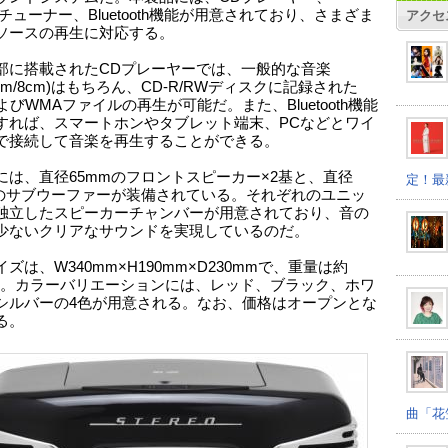
Mチューナー、Bluetooth機能が用意されており、さまざま
アクセ
ソースの再生に対応する。
部に搭載されたCDプレーヤーでは、一般的な音楽
2cm/8cm)はもちろん、CD-R/RWディスクに記録された
よびWMAファイルの再生が可能だ。また、Bluetooth機能
すれば、スマートホンやタブレット端末、PCなどとワイ
で接続して音楽を再生することができる。
には、直径65mmのフロントスピーカー×2基と、直径
定！最
mのサブウーファーが装備されている。それぞれのユニッ
独立したスピーカーチャンバーが用意されており、音の
少ないクリアなサウンドを実現しているのだ。
ズは、W340mm×H190mm×D230mmで、重量は約
kgだ。カラーバリエーションには、レッド、ブラック、ホワ
シルバーの4色が用意される。なお、価格はオープンとな
る。
曲「花