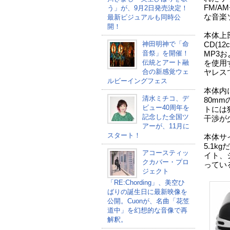
FM/A
う」が、9月2日発売決定！
な音楽
最新ビジュアルも同時公
開！
本体上
神田明神で「命
CD(1
音祭」を開催！
MP3お
伝統とアート融
を使用
合の新感覚ウェ
ヤレス
ルビーイングフェス
本体内
清水ミチコ、デ
80m
ビュー40周年を
トには
記念した全国ツ
干渉が
アーが、11月に
スタート！
本体サイ
5.1
アコースティッ
イト、
クカバー・プロ
ってい
ジェクト
「RE:Chording」、美空ひ
ばりの誕生日に最新映像を
公開。Cuonが、名曲「花笠
道中」を幻想的な音像で再
解釈。