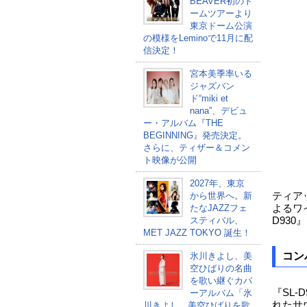
BEAVER初のド
ームツアーより
東京ドーム公演
の模様をLeminoで11月に配
信決定！
宮本美季率いる
ジャズバン
ド“miki et
nana”、デビュ
ー・アルバム『THE
BEGINNING』発売決定。
さらに、ティザー＆コメン
ト映像が公開
2027年、東京
から世界へ。新
ティアッ
たなJAZZフェ
よるワ
スティバル、
D930
MET JAZZ TOKYO 誕生！
コン
氷川きよし、美
空ひばりの名曲
を歌い継ぐカバ
『SL
ーアルバム「氷
れたサ
川きよし 美空ひばりを歌