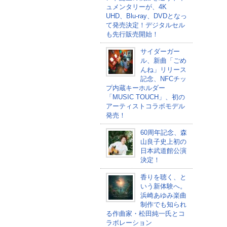
ュメンタリーが、4K
UHD、Blu-ray、DVDとなっ
て発売決定！デジタルセル
も先行販売開始！
サイダーガー
ル、新曲「ごめ
んね」リリース
記念、NFCチッ
プ内蔵キーホルダー
「MUSIC TOUCH」、初の
アーティストコラボモデル
発売！
60周年記念、森
山良子史上初の
日本武道館公演
決定！
香りを聴く、と
いう新体験へ。
浜崎あゆみ楽曲
制作でも知られ
る作曲家・松田純一氏とコ
ラボレーション