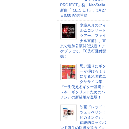
PROJECT」発、NeoStella
新曲「R.E.S.E.T」、3月27
日0:00 配信開始
氷室京介のフィ
ルムコンサート
ツアー、ファイ
ナル直前に、東
京で追加公演開催決定！チ
ケプラにて、FC先行受付開
始！
思い通りにギタ
ーが弾けるよう
になる米国式エ
クササイズ集、
『一生使えるギター基礎ト
レ本 ギタリストためのハ
ノン』の新装版が登場！
映画『レッド・
ツェッペリン：
ビカミング』、
伝説的ロックバ
ンド誕生の軌跡を追うドキ