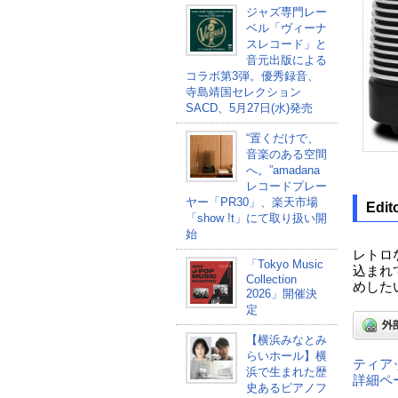
ジャズ専門レー
ベル「ヴィーナ
スレコード」と
音元出版による
コラボ第3弾。優秀録音、
寺島靖国セレクション
SACD、5月27日(水)発売
“置くだけで、
音楽のある空間
へ。”amadana
レコードプレー
ヤー「PR30」、楽天市場
Edit
「show !t」にて取り扱い開
始
レトロ
「Tokyo Music
込まれ
Collection
めした
2026」開催決
定
【横浜みなとみ
らいホール】横
ティア
浜で生まれた歴
詳細ペ
史あるピアノフ