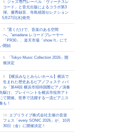
6.
ジャズ専門レーベル「ヴィーナスレ
コード」と音元出版によるコラボ第3
弾。優秀録音、寺島靖国セレクション
、5月27日(水)発売
7.
“置くだけで、音楽のある空間
へ。”amadana レコードプレーヤー
「PR30」、楽天市場「show !t」にて
い開始
8.
「Tokyo Music Collection 2026」開
催決定
9.
【横浜みなとみらいホール】横浜で
生まれた歴史あるピアノフェスティバ
ル「第44回 横浜市招待国際ピアノ演奏
先駆け、プレイベントを横浜市役所アト
にて開催。世界で活躍する一流ピアニス
奏も！
10.
エブリライブ株式会社主催の音楽
フェス「every SONIC 2026」が、10月
30日（金）に開催決定！