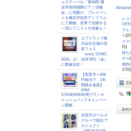
ェスティバル「第44回 横
浜市招待国際ピアノ演奏
Amazo
会」に先駆け、プレイベン
トを横浜市役所アトリウム
レコ
にて開催。世界で活躍する
GEE
一流ピアニストの演奏も！
アル
ら
(2
エブリライブ株
スマ
式会社主催の音
日)
楽フェス
持ち
「every SONIC
から
2026」が、10月30日（金）
個性的
に開催決定！
17日)
【実質月々666
円相当で、1年
間聴き放題】
AWA
STANDARD年間プランキ
ャッシュバックキャンペー
ン開催
次世代ガールズ
グループ創出プ
ロジェクト
「NEOSTAGE