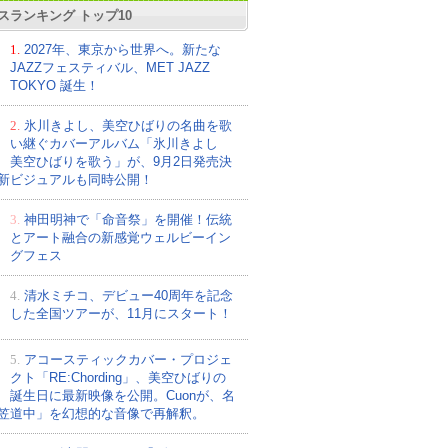
スランキング トップ10
1.
2027年、東京から世界へ。新たな
JAZZフェスティバル、MET JAZZ
TOKYO 誕生！
2.
氷川きよし、美空ひばりの名曲を歌
い継ぐカバーアルバム「氷川きよし
美空ひばりを歌う」が、9月2日発売決
新ビジュアルも同時公開！
3.
神田明神で「命音祭」を開催！伝統
とアート融合の新感覚ウェルビーイン
グフェス
4.
清水ミチコ、デビュー40周年を記念
した全国ツアーが、11月にスタート！
5.
アコースティックカバー・プロジェ
クト「RE:Chording」、美空ひばりの
誕生日に最新映像を公開。Cuonが、名
笠道中」を幻想的な音像で再解釈。