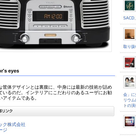
SACD
取り扱
or's eyes
な筐体デザインとは裏腹に、中身には最新の技術が詰め
ているのだ。インテリアにこだわりのあるユーザにお勧
会」に
いアイテムである。
リウム
トの演
ック株式会社
ージ