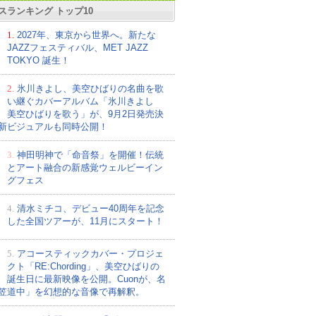
スランキング トップ10
1.
2027年、東京から世界へ。新たな
JAZZフェスティバル、MET JAZZ
TOKYO 誕生！
2.
氷川きよし、美空ひばりの名曲を歌
い継ぐカバーアルバム「氷川きよし
美空ひばりを歌う」が、9月2日発売決
新ビジュアルも同時公開！
3.
神田明神で「命音祭」を開催！伝統
とアート融合の新感覚ウェルビーイン
グフェス
4.
清水ミチコ、デビュー40周年を記念
した全国ツアーが、11月にスタート！
5.
アコースティックカバー・プロジェ
クト「RE:Chording」、美空ひばりの
誕生日に最新映像を公開。Cuonが、名
笠道中」を幻想的な音像で再解釈。