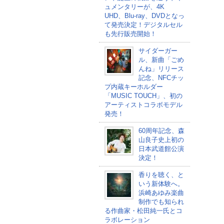
ュメンタリーが、4K
UHD、Blu-ray、DVDとなっ
て発売決定！デジタルセル
も先行販売開始！
サイダーガー
ル、新曲「ごめ
んね」リリース
記念、NFCチッ
プ内蔵キーホルダー
「MUSIC TOUCH」、初の
アーティストコラボモデル
発売！
60周年記念、森
山良子史上初の
日本武道館公演
決定！
香りを聴く、と
いう新体験へ。
浜崎あゆみ楽曲
制作でも知られ
る作曲家・松田純一氏とコ
ラボレーション