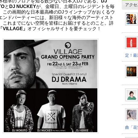
界標準のフロアを知る数少ない日本人DJである、
DJ
アクセ
TO
と
DJ NUCKEY
が、金曜日、土曜日のレジデントを毎
。この画期的な日本最高峰のDJラインナップがおくるウ
エンドパーティーには、新旧様々な海外のアーティスト
、これまでにない空間を皆様にお届けするとのこと。詳
「VILLAGE」
オフィシャルサイトを要チェック！
定！最
曲「花