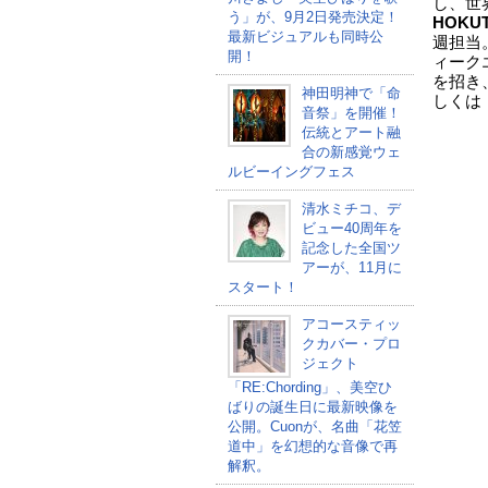
し、世
う」が、9月2日発売決定！
HOKU
最新ビジュアルも同時公
週担当
開！
ィーク
を招き
神田明神で「命
しくは
音祭」を開催！
伝統とアート融
合の新感覚ウェ
ルビーイングフェス
清水ミチコ、デ
ビュー40周年を
記念した全国ツ
アーが、11月に
スタート！
アコースティッ
クカバー・プロ
ジェクト
「RE:Chording」、美空ひ
ばりの誕生日に最新映像を
公開。Cuonが、名曲「花笠
道中」を幻想的な音像で再
解釈。