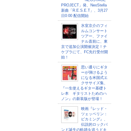
PROJECT」発、NeoStella
新曲「R.E.S.E.T」、3月27
日0:00 配信開始
氷室京介のフィ
ルムコンサート
ツアー、ファイ
ナル直前に、東
京で追加公演開催決定！チ
ケプラにて、FC先行受付開
始！
思い通りにギタ
ーが弾けるよう
になる米国式エ
クササイズ集、
『一生使えるギター基礎ト
レ本 ギタリストためのハ
ノン』の新装版が登場！
映画『レッド・
ツェッペリン：
ビカミング』、
伝説的ロックバ
ンド誕生の軌跡を追うドキ