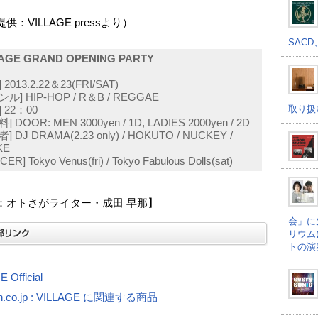
供：VILLAGE pressより）
SACD
LAGE GRAND OPENING PARTY
 2013.2.22＆23(FRI/SAT)
ル] HIP-HOP / R＆B / REGGAE
取り扱
 22：00
] DOOR: MEN 3000yen / 1D, LADIES 2000yen / 2D
] DJ DRAMA(2.23 only) / HOKUTO / NUCKEY /
KE
ER] Tokyo Venus(fri) / Tokyo Fabulous Dolls(sat)
：オトさがライター・成田 早那】
会」に
リウム
トの演
 Official
n.co.jp : VILLAGE に関連する商品