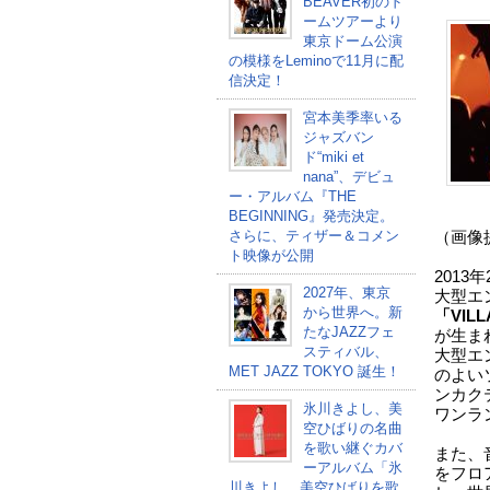
BEAVER初のド
ームツアーより
東京ドーム公演
の模様をLeminoで11月に配
信決定！
宮本美季率いる
ジャズバン
ド“miki et
nana”、デビュ
ー・アルバム『THE
BEGINNING』発売決定。
さらに、ティザー＆コメン
（画像提
ト映像が公開
2013
2027年、東京
大型エ
から世界へ。新
「VIL
たなJAZZフェ
が生ま
スティバル、
大型エ
MET JAZZ TOKYO 誕生！
のよい
ンカクテ
氷川きよし、美
ワンラ
空ひばりの名曲
を歌い継ぐカバ
また、
ーアルバム「氷
をフロ
川きよし 美空ひばりを歌