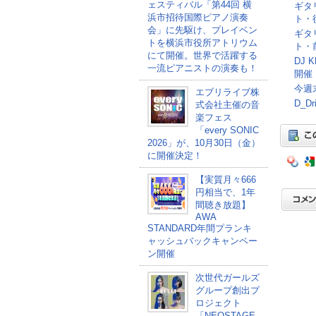
ェスティバル「第44回 横
ギタリ
浜市招待国際ピアノ演奏
ト・
会」に先駆け、プレイベン
ギタリ
トを横浜市役所アトリウム
ト・
にて開催。世界で活躍する
DJ
一流ピアニストの演奏も！
開催
今週末
エブリライブ株
D_
式会社主催の音
楽フェス
「every SONIC
2026」が、10月30日（金）
に開催決定！
【実質月々666
円相当で、1年
間聴き放題】
AWA
STANDARD年間プランキ
ャッシュバックキャンペー
ン開催
次世代ガールズ
グループ創出プ
ロジェクト
「NEOSTAGE