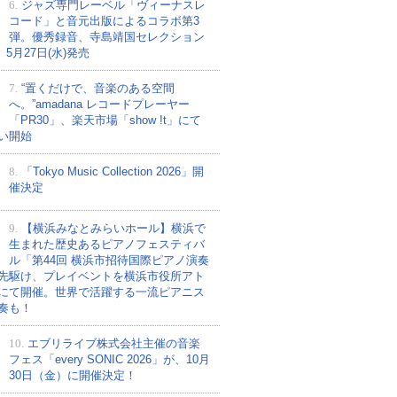
6.
ジャズ専門レーベル「ヴィーナスレ
コード」と音元出版によるコラボ第3
弾。優秀録音、寺島靖国セレクション
、5月27日(水)発売
7.
“置くだけで、音楽のある空間
へ。”amadana レコードプレーヤー
「PR30」、楽天市場「show !t」にて
い開始
8.
「Tokyo Music Collection 2026」開
催決定
9.
【横浜みなとみらいホール】横浜で
生まれた歴史あるピアノフェスティバ
ル「第44回 横浜市招待国際ピアノ演奏
先駆け、プレイベントを横浜市役所アト
にて開催。世界で活躍する一流ピアニス
奏も！
10.
エブリライブ株式会社主催の音楽
フェス「every SONIC 2026」が、10月
30日（金）に開催決定！