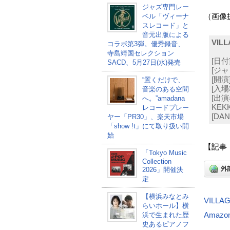
ジャズ専門レー
ベル「ヴィーナ
（画像提
スレコード」と
音元出版による
VIL
コラボ第3弾。優秀録音、
寺島靖国セレクション
[日付]
SACD、5月27日(水)発売
[ジャン
[開演]
“置くだけで、
[入場料
音楽のある空間
[出演者
へ。”amadana
KEK
レコードプレー
[DANC
ヤー「PR30」、楽天市場
「show !t」にて取り扱い開
始
【記事
「Tokyo Music
Collection
2026」開催決
定
【横浜みなとみ
VILLAGE
らいホール】横
浜で生まれた歴
Amazo
史あるピアノフ