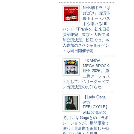
NHK朝ドラ『ば
けばけ』出演俳
優トミー・バス
トウ率いるUK
バンド「FranKo」初来日公
演が即完、東京・大阪で追
加公演決定。松江では、本
人参加のスペシャルイベン
トも同日開催予定
「KANOA
MEGA BROCK
FES 2026」 第
二弾アーティス
トとして、ベリーグッドマ
ン出演決定のお知らせ
【Lady Gaga
with
FEELCYCLE】
来日公演記念
で、Lady Gagaとのコラボ
レーションが、期間限定で
復活！最新曲を追加した特
別プログラムを提供