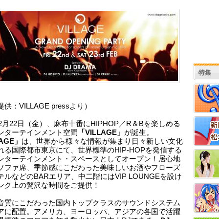
特集
供：VILLAGE pressより）
年2月22日（金）、麻布十番にHIPHOP／R＆Bを楽しめる
ンターテインメント空間
「VILLAGE」
が誕生。
LAGE」
は、世界から様々な情報が集まり日々新しい文化
れる国際都市東京にて、世界標準のHIP-HOPを発信する
ンターテインメント・スペースとしてオープン！居心地
ソファ席、季節感にこだわった美味しいお酒やフローズ
ルなどのBARエリア、中二階にはVIP LOUNGEを設け
ンク上の贅沢な時間をご提供！
音質にこだわった国内トップクラスのサウンドシステム
アに配置。アメリカ、ヨーロッパ、アジアの各国で活躍