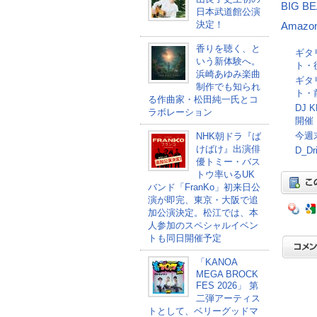
BIG BE
日本武道館公演
決定！
Amazo
香りを聴く、と
ギタリ
いう新体験へ。
ト・
浜崎あゆみ楽曲
ギタリ
制作でも知られ
ト・
る作曲家・松田純一氏とコ
DJ
ラボレーション
開催
今週末
NHK朝ドラ『ば
けばけ』出演俳
D_
優トミー・バス
トウ率いるUK
バンド「FranKo」初来日公
演が即完、東京・大阪で追
加公演決定。松江では、本
人参加のスペシャルイベン
トも同日開催予定
「KANOA
MEGA BROCK
FES 2026」 第
二弾アーティス
トとして、ベリーグッドマ