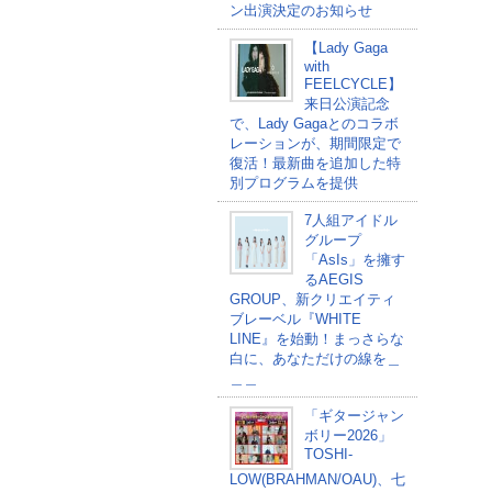
ン出演決定のお知らせ
【Lady Gaga
with
FEELCYCLE】
来日公演記念
で、Lady Gagaとのコラボ
レーションが、期間限定で
復活！最新曲を追加した特
別プログラムを提供
7人組アイドル
グループ
「AsIs」を擁す
るAEGIS
GROUP、新クリエイティ
ブレーベル『WHITE
LINE』を始動！まっさらな
白に、あなただけの線を＿
＿＿
「ギタージャン
ボリー2026」
TOSHI-
LOW(BRAHMAN/OAU)、七