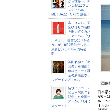
から世界へ。新
たなJAZZフェ
スティバル、
MET JAZZ TOKYO 誕生！
氷川きよし、美
空ひばりの名曲
を歌い継ぐカバ
ーアルバム「氷
川きよし 美空ひばりを歌
う」が、9月2日発売決定！
最新ビジュアルも同時公
開！
神田明神で「命
音祭」を開催！
伝統とアート融
合の新感覚ウェ
ルビーイングフェス
（画像提
清水ミチコ、デ
日本最
ビュー40周年を
が6月
記念した全国ツ
ル・ヘ
アーが、11月に
ミカル
スタート！
屈指の