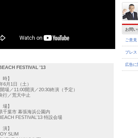
お問い
ご意見
プレス
広告に
BEACH FESTIVAL '13
 時】
3年6月1日（土）
00開場／11:00開演／20:30終演（予定）
決行／荒天中止
 場】
県千葉市 幕張海浜公園内
 BEACH FESTIVAL'13 特設会場
 演】
OY SLIM