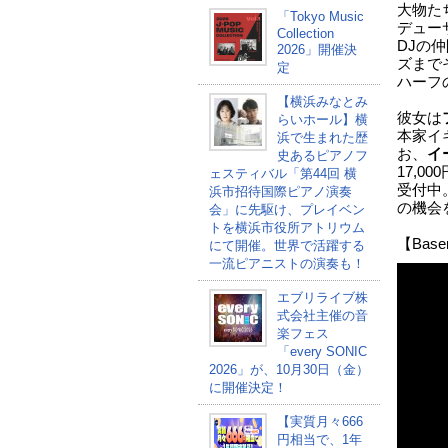
大物た
「Tokyo Music
デュー
Collection
DJの
2026」開催決
ズまで
定
ハーフ
【横浜みなとみ
彼女は
らいホール】横
本家イ
浜で生まれた歴
お、
イ
史あるピアノフ
17,0
ェスティバル「第44回 横
受付中
浜市招待国際ピアノ演奏
の機会
会」に先駆け、プレイベン
トを横浜市役所アトリウム
【Bas
にて開催。世界で活躍する
一流ピアニストの演奏も！
エブリライブ株
式会社主催の音
楽フェス
「every SONIC
2026」が、10月30日（金）
に開催決定！
【実質月々666
円相当で、1年