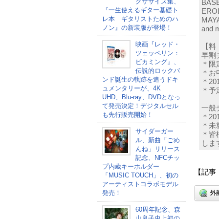
クササイズ集、
BASE
『一生使えるギター基礎ト
ERO
レ本 ギタリストためのハ
MAY
ノン』の新装版が登場！
and 
映画『レッド・
【料
ツェッペリン：
早割チ
ビカミング』、
＊限定
伝説的ロックバ
＊お
ンド誕生の軌跡を追うドキ
＊2
ュメンタリーが、4K
＊予
UHD、Blu-ray、DVDとなっ
て発売決定！デジタルセル
一般
も先行販売開始！
＊2
＊未
サイダーガー
＊皆
ル、新曲「ごめ
しま
んね」リリース
記念、NFCチッ
プ内蔵キーホルダー
【記事
「MUSIC TOUCH」、初の
アーティストコラボモデル
発売！
60周年記念、森
山良子史上初の