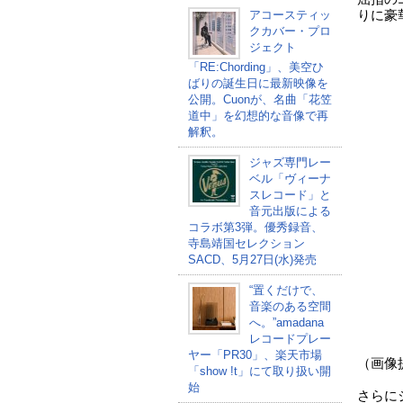
アコースティッ
りに豪
クカバー・プロ
ジェクト
「RE:Chording」、美空ひ
ばりの誕生日に最新映像を
公開。Cuonが、名曲「花笠
道中」を幻想的な音像で再
解釈。
ジャズ専門レー
ベル「ヴィーナ
スレコード」と
音元出版による
コラボ第3弾。優秀録音、
寺島靖国セレクション
SACD、5月27日(水)発売
“置くだけで、
音楽のある空間
へ。”amadana
レコードプレー
ヤー「PR30」、楽天市場
（画像提
「show !t」にて取り扱い開
始
さらに