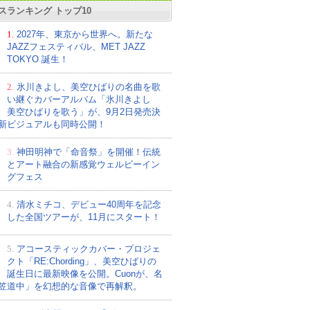
スランキング トップ10
1.
2027年、東京から世界へ。新たな
JAZZフェスティバル、MET JAZZ
TOKYO 誕生！
2.
氷川きよし、美空ひばりの名曲を歌
い継ぐカバーアルバム「氷川きよし
美空ひばりを歌う」が、9月2日発売決
新ビジュアルも同時公開！
3.
神田明神で「命音祭」を開催！伝統
とアート融合の新感覚ウェルビーイン
グフェス
4.
清水ミチコ、デビュー40周年を記念
した全国ツアーが、11月にスタート！
5.
アコースティックカバー・プロジェ
クト「RE:Chording」、美空ひばりの
誕生日に最新映像を公開。Cuonが、名
笠道中」を幻想的な音像で再解釈。