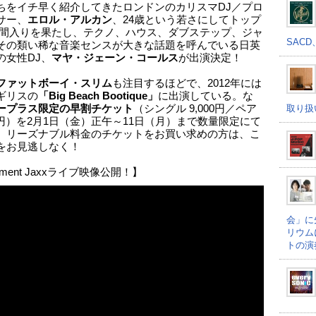
ちをイチ早く紹介してきたロンドンのカリスマDJ／プロ
サー、
エロル・アルカン
、24歳という若さにしてトップ
仲間入りを果たし、テクノ、ハウス、ダブステップ、ジャ
SACD
その類い稀な音楽センスが大きな話題を呼んでいる日英
の女性DJ、
マヤ・ジェーン・コールス
が出演決定！
ファットボーイ・スリム
も注目するほどで、2012年には
ギリスの
「Big Beach Bootique」
に出演している。な
取り扱
ープラス限定の早割チケット
（シングル 9,000円／ペア
00円）を2月1日（金）正午～11日（月）まで数量限定にて
。リーズナブル料金のチケットをお買い求めの方は、こ
をお見逃しなく！
ement Jaxxライブ映像公開！】
会」に
リウム
トの演