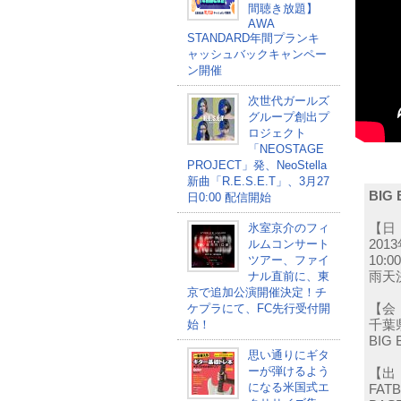
間聴き放題】
AWA
STANDARD年間プランキ
ャッシュバックキャンペー
ン開催
次世代ガールズ
グループ創出プ
ロジェクト
「NEOSTAGE
PROJECT」発、NeoStella
新曲「R.E.S.E.T」、3月27
BIG 
日0:00 配信開始
氷室京介のフィ
【日
ルムコンサート
201
ツアー、ファイ
10:
ナル直前に、東
雨天
京で追加公演開催決定！チ
ケプラにて、FC先行受付開
【会
始！
千葉
BIG
思い通りにギタ
ーが弾けるよう
【出
になる米国式エ
FATB