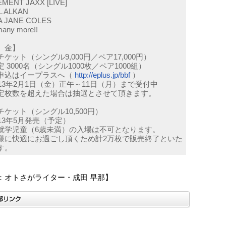
MENT JAXX [LIVE]
L ALKAN
A JANE COLES
many more!!
 金】
ケット（シングル9,000円／ペア17,000円）
 3000名（シングル1000枚／ペア1000組）
申込はイープラスへ（
http://eplus.jp/bbf
）
013年2月1日（金）正午～11日（月）まで受付中
定枚数を超えた場合は抽選とさせて頂きます。
チケット（シングル10,500円）
013年5月発売（予定）
就学児童（6歳未満）の入場は不可となります。
様に快適にお過ごし頂くため計2万枚で販売終了といた
す。
：オトさがライター・成田 早那】