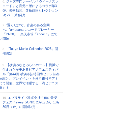
6.
ジャズ専門レーベル「ヴィーナスレ
コード」と音元出版によるコラボ第3
弾。優秀録音、寺島靖国セレクション
、5月27日(水)発売
7.
“置くだけで、音楽のある空間
へ。”amadana レコードプレーヤー
「PR30」、楽天市場「show !t」にて
い開始
8.
「Tokyo Music Collection 2026」開
催決定
9.
【横浜みなとみらいホール】横浜で
生まれた歴史あるピアノフェスティバ
ル「第44回 横浜市招待国際ピアノ演奏
先駆け、プレイベントを横浜市役所アト
にて開催。世界で活躍する一流ピアニス
奏も！
10.
エブリライブ株式会社主催の音楽
フェス「every SONIC 2026」が、10月
30日（金）に開催決定！