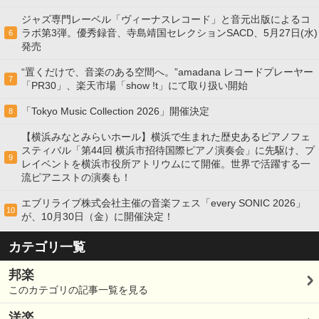
ジャズ専門レーベル「ヴィーナスレコード」と音元出版によるコ
ラボ第3弾。優秀録音、寺島靖国セレクションSACD、5月27日(水)
6
発売
“置くだけで、音楽のある空間へ。”amadana レコードプレーヤー
7
「PR30」、楽天市場「show !t」にて取り扱い開始
「Tokyo Music Collection 2026」開催決定
8
【横浜みなとみらいホール】横浜で生まれた歴史あるピアノフェ
スティバル「第44回 横浜市招待国際ピアノ演奏会」に先駆け、プ
9
レイベントを横浜市役所アトリウムにて開催。世界で活躍する一
流ピアニストの演奏も！
エブリライブ株式会社主催の音楽フェス「every SONIC 2026」
10
が、10月30日（金）に開催決定！
カテゴリ一覧
邦楽
このカテゴリの記事一覧を見る
洋楽