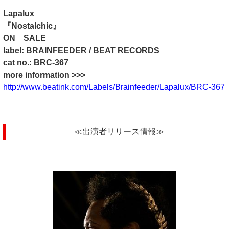
Lapalux
『Nostalchic』
ON SALE
label: BRAINFEEDER / BEAT RECORDS
cat no.: BRC-367
more information >>>
http://www.beatink.com/Labels/Brainfeeder/Lapalux/BRC-367
≪出演者リリース情報≫