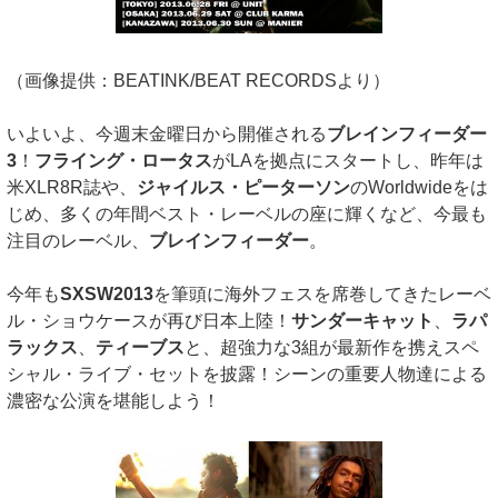
（画像提供：BEATINK/BEAT RECORDSより）
いよいよ、今週末金曜日から開催される
ブレインフィーダー
3
！
フライング・ロータス
がLAを拠点にスタートし、昨年は
米XLR8R誌や、
ジャイルス・ピーターソン
のWorldwideをは
じめ、多くの年間ベスト・レーベルの座に輝くなど、今最も
注目のレーベル、
ブレインフィーダー
。
今年も
SXSW2013
を筆頭に海外フェスを席巻してきたレーベ
ル・ショウケースが再び日本上陸！
サンダーキャット
、
ラパ
ラックス
、
ティーブス
と、超強力な3組が最新作を携えスペ
シャル・ライブ・セットを披露！シーンの重要人物達による
濃密な公演を堪能しよう！