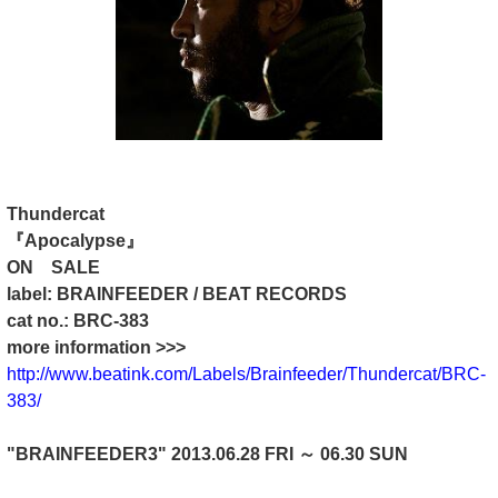
Thundercat
『Apocalypse』
ON SALE
label: BRAINFEEDER / BEAT RECORDS
cat no.: BRC-383
more information >>>
http://www.beatink.com/Labels/Brainfeeder/Thundercat/BRC-
383/
"BRAINFEEDER3" 2013.06.28 FRI ～ 06.30 SUN