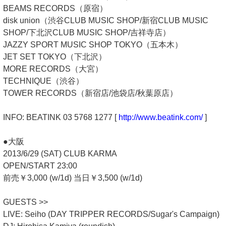
BEAMS RECORDS（原宿）
disk union（渋谷CLUB MUSIC SHOP/新宿CLUB MUSIC
SHOP/下北沢CLUB MUSIC SHOP/吉祥寺店）
JAZZY SPORT MUSIC SHOP TOKYO（五本木）
JET SET TOKYO（下北沢）
MORE RECORDS（大宮）
TECHNIQUE（渋谷）
TOWER RECORDS（新宿店/池袋店/秋葉原店）
INFO: BEATINK 03 5768 1277 [
http://www.beatink.com/
]
●大阪
2013/6/29 (SAT) CLUB KARMA
OPEN/START 23:00
前売￥3,000 (w/1d) 当日￥3,500 (w/1d)
GUESTS >>
LIVE: Seiho (DAY TRIPPER RECORDS/Sugar's Campaign)