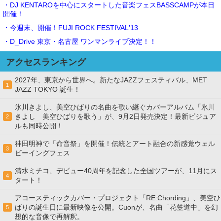
・DJ KENTAROを中心にスタートした音楽フェスBASSCAMPが本日
開催！
・今週末、開催！FUJI ROCK FESTIVAL'13
・D_Drive 東京・名古屋 ワンマンライブ決定！！
アクセスランキング
2027年、東京から世界へ。新たなJAZZフェスティバル、MET
1
JAZZ TOKYO 誕生！
氷川きよし、美空ひばりの名曲を歌い継ぐカバーアルバム「氷川
きよし 美空ひばりを歌う」が、9月2日発売決定！最新ビジュア
2
ルも同時公開！
神田明神で「命音祭」を開催！伝統とアート融合の新感覚ウェル
3
ビーイングフェス
清水ミチコ、デビュー40周年を記念した全国ツアーが、11月にス
4
タート！
アコースティックカバー・プロジェクト「RE:Chording」、美空ひ
ばりの誕生日に最新映像を公開。Cuonが、名曲「花笠道中」を幻
5
想的な音像で再解釈。