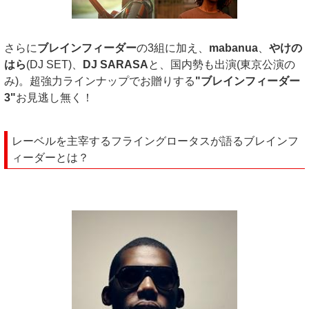
さらに
ブレインフィーダー
の3組に加え、
mabanua
、
やけの
はら
(DJ SET)、
DJ SARASA
と、国内勢も出演(東京公演の
み)。超強力ラインナップでお贈りする
"ブレインフィーダー
3"
お見逃し無く！
レーベルを主宰するフライングロータスが語るブレインフ
ィーダーとは？